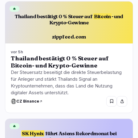
🔥
Thailand bestätigt 0 % Steuer auf
Bitcoin
- und
Krypto-Gewinne
zippfeed.com
vor 5h
Thailand bestätigt 0 % Steuer auf
Bitcoin- und Krypto-Gewinne
Der Steuersatz beseitigt die direkte Steuerbelastung
für Anleger und stärkt Thailands Signal an
Kryptounternehmen, dass das Land die Nutzung
digitaler Assets unterstützt.
CZ Binance
🔥
SK Hynix
führt Asiens Rekordmonat bei