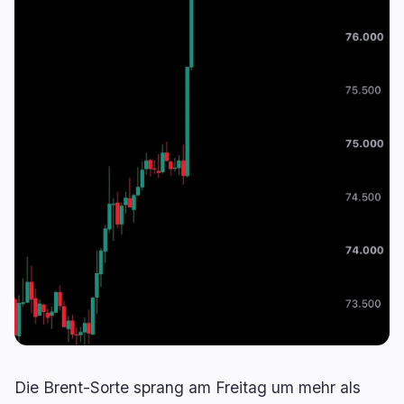
Kreditvergabe
Upgrades
0
3
Erträge
Skalierung
0
0
Derivate
KI
0
2
RWA
Mining
1
0
Geschäft
Ökosysteme
3
1
Institutionell
Bitcoin
1
0
Finanzierung
Ethereum
0
0
Zahlungen
Solana
1
0
Partnerschaften
BNB
1
0
Adoption
Andere Chains
0
1
Die Brent-Sorte sprang am Freitag um mehr als