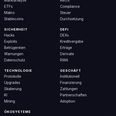
Marktanalyse
Recht
ETFs
Compliance
Makro
Steuer
Stablecoins
Durchsetzung
SICHERHEIT
DEFI
Hacks
DEXs
Exploits
Kreditvergabe
Betrügereien
Erträge
Warnungen
Derivate
Datenschutz
RWA
TECHNOLOGIE
GESCHÄFT
Protokolle
Institutionell
Upgrades
Finanzierung
Skalierung
Zahlungen
KI
Partnerschaften
Mining
Adoption
ÖKOSYSTEME