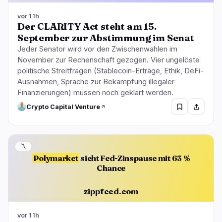
vor 11h
Der CLARITY Act steht am 15.
September zur Abstimmung im Senat
Jeder Senator wird vor den Zwischenwahlen im
November zur Rechenschaft gezogen. Vier ungelöste
politische Streitfragen (Stablecoin-Erträge, Ethik, DeFi-
Ausnahmen, Sprache zur Bekämpfung illegaler
Finanzierungen) müssen noch geklärt werden.
Crypto Capital Venture
〽️
Polymarket
sieht Fed-Zinspause mit 63 %
Chance
zippfeed.com
vor 11h