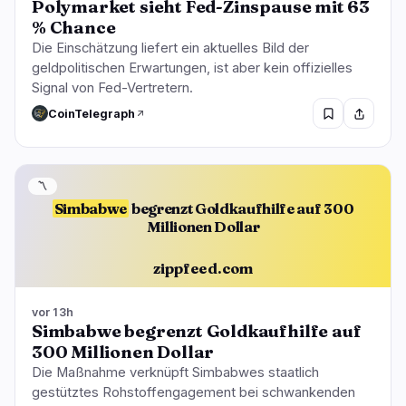
Polymarket sieht Fed-Zinspause mit 63
% Chance
Die Einschätzung liefert ein aktuelles Bild der
geldpolitischen Erwartungen, ist aber kein offizielles
Signal von Fed-Vertretern.
CoinTelegraph
〽️
Simbabwe
begrenzt Goldkaufhilfe auf 300
Millionen Dollar
zippfeed.com
vor 13h
Simbabwe begrenzt Goldkaufhilfe auf
300 Millionen Dollar
Die Maßnahme verknüpft Simbabwes staatlich
gestütztes Rohstoffengagement bei schwankenden