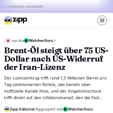
ices temporarily unavailable.
Live
·
38
Geschichten heute
Der Puls
WatcherGuru
🩸
vor 32d
45%
29%
26%
·
·
von
bullish
neutral
bearish
Brent-Öl steigt über 75 US-
heute:
Dollar nach US-Widerruf
Märkte
Nachrichten
18
38
der Iran-Lizenz
Preisbewegung
Neueste Nachrichten
1
38
Der Lizenzentzug trifft rund 1,5 Millionen Barrel pro
Marktanalyse
Eilmeldungen
7
23
Tag sanktionierten Rohöls, das bereits über
ETFs
inoffizielle Kanäle floss, und der Angebotsschock
Ausgewählte Geschichten
3
0
trifft direkt auf den Inflationskampf, den die Fed…
Makro
5
Rankings
Stablecoins
2
Top 10 & Top 100
Zipp Editorial
·
Aggregiert von
WatcherGuru
Bewegung