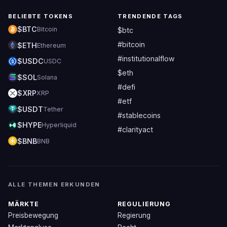
BELIEBTE TOKENS
TRENDENDE TAGS
$BTC
Bitcoin
$btc
#bitcoin
$ETH
Ethereum
#institutionalflow
$USDC
USDC
$eth
$SOL
Solana
#defi
$XRP
XRP
#etf
$USDT
Tether
#stablecoins
$HYPE
Hyperliquid
#clarityact
$BNB
BNB
ALLE THEMEN ERKUNDEN
MÄRKTE
REGULIERUNG
Preisbewegung
Regierung