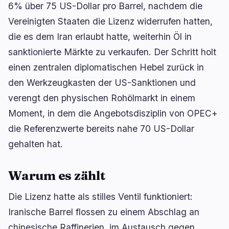
6% über 75 US-Dollar pro Barrel, nachdem die
Vereinigten Staaten die Lizenz widerrufen hatten,
die es dem Iran erlaubt hatte, weiterhin Öl in
🔥
Aktuell im Trend
letzte 3h
sanktionierte Märkte zu verkaufen. Der Schritt holt
BEARISH
vor 6 Minuten
einen zentralen diplomatischen Hebel zurück in
Nonfarm Payrolls verfehlen Prognose mit nur
den Werkzeugkasten der US-Sanktionen und
23.000 Jobs
verengt den physischen Rohölmarkt in einem
BULLISH
vor 2 Stunden
Moment, in dem die Angebotsdisziplin von OPEC+
Bitcoin: Analyst sieht Bullrun-Ziel von $250K bis
$400K
die Referenzwerte bereits nahe 70 US-Dollar
gehalten hat.
NEUTRAL
vor 39 Minuten
Bitcoin: BIP-110-Fork stockt nach nur zwei
Blöcken
Warum es zählt
Die Lizenz hatte als stilles Ventil funktioniert:
navigieren
öffnen
↑
↓
↵
esc
schließen
Iranische Barrel flossen zu einem Abschlag an
chinesische Raffinerien, im Austausch gegen