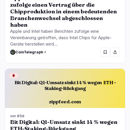
zufolge einen Vertrag über die
Chipproduktion in einem bedeutenden
Branchenwechsel abgeschlossen
haben
Apple und Intel haben Berichten zufolge eine
Vereinbarung getroffen, dass Intel Chips für Apple-
Geräte herstellen wird…
CoinTelegraph
🩸
Bit Digital: Q1-Umsatz sinkt 14 % wegen
ETH
-
Staking-Rückgang
zippfeed.com
vor 85d
Bit Digital: Q1-Umsatz sinkt 14 % wegen
ETH-Staking-Rückgang