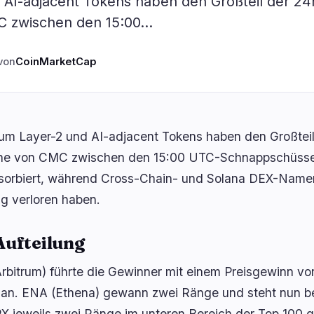
 AI-adjacent Tokens haben den Großteil der 24
ogie
Geschäft
Ökosystem
5
3
 zwischen den 15:00…
Institutionell
Bitcoin
0
1
von
CoinMarketCap
Finanzierung
Ethereum
1
1
g
Zahlungen
Solana
1
1
Partnerschaften
BNB
3
0
Adoption
Andere Chains
0
0
um Layer-2 und AI-adjacent Tokens haben den Großtei
e von CMC zwischen den 15:00 UTC-Schnappschüssen
bsorbiert, während Cross-Chain- und Solana DEX-Namen
g verloren haben.
Aufteilung
rbitrum) führte die Gewinner mit einem Preisgewinn v
 an. ENA (Ethena) gewann zwei Ränge und steht nun b
X jeweils zwei Ränge im unteren Bereich der Top 100 