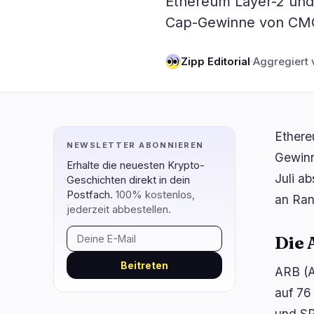
Ethereum Layer-2 und
DeFi
Technol
1
Cap-Gewinne von CMC
DEXs
Protokolle
0
Zipp Editorial
·
Aggregiert 
Kreditvergabe
Upgrades
0
Erträge
Skalierun
0
Derivate
KI
0
RWA
Mining
1
Ethere
NEWSLETTER ABONNIEREN
Gewinn
Erhalte die neuesten Krypto-
Juli a
Geschichten direkt in dein
navigieren
öffnen
schließen
↑
↓
↵
esc
Postfach.
100% kostenlos,
an Ran
jederzeit abbestellen.
Die 
Beitreten
ARB (A
auf 76
und SP