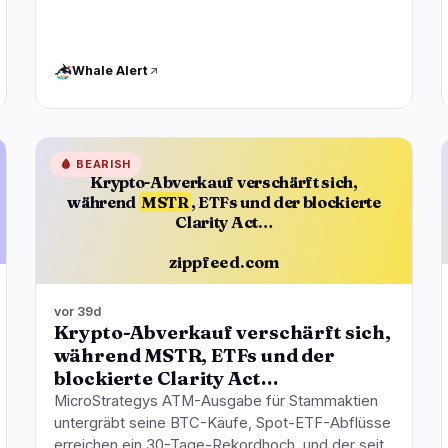
Whale Alert
🩸
BEARISH
Krypto-Abverkauf verschärft sich,
während
MSTR
, ETFs und der blockierte
Clarity Act…
zippfeed.com
vor 39d
Krypto-Abverkauf verschärft sich,
während MSTR, ETFs und der
blockierte Clarity Act…
MicroStrategys ATM-Ausgabe für Stammaktien
untergräbt seine BTC-Käufe, Spot-ETF-Abflüsse
erreichen ein 30-Tage-Rekordhoch, und der seit