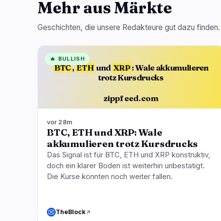
Mehr aus Märkte
Geschichten, die unsere Redakteure gut dazu finden.
🔥
BULLISH
BTC
,
ETH
und
XRP
: Wale akkumulieren
trotz Kursdrucks
zippfeed.com
vor 28m
BTC, ETH und XRP: Wale
akkumulieren trotz Kursdrucks
Das Signal ist für BTC, ETH und XRP konstruktiv,
doch ein klarer Boden ist weiterhin unbestätigt.
Die Kurse könnten noch weiter fallen.
TheBlock