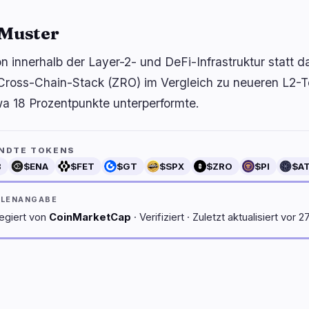
 Muster
on innerhalb der Layer-2- und DeFi-Infrastruktur statt d
 Cross-Chain-Stack (ZRO) im Vergleich zu neueren L2-
a 18 Prozentpunkte unterperformte.
NDTE TOKENS
B
$ENA
$FET
$GT
$SPX
$ZRO
$PI
$A
LLENANGABE
egiert von
CoinMarketCap
· Verifiziert · Zuletzt aktualisiert vor 2