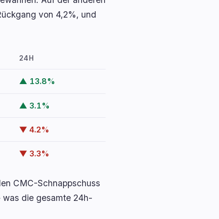
Rückgang von 4,2%, und
24H
▲ 13.8%
▲ 3.1%
▼ 4.2%
▼ 3.3%
genden CMC-Schnappschuss
— was die gesamte 24h-