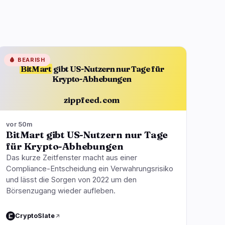
🩸
BEARISH
BitMart
gibt US-Nutzern nur Tage für
Krypto-Abhebungen
zippfeed.com
vor 50m
BitMart gibt US-Nutzern nur Tage
für Krypto-Abhebungen
Das kurze Zeitfenster macht aus einer
Compliance-Entscheidung ein Verwahrungsrisiko
und lässt die Sorgen von 2022 um den
Börsenzugang wieder aufleben.
CryptoSlate