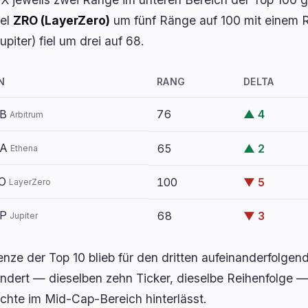
iel
ZRO (LayerZero)
um fünf Ränge auf 100 mit einem 
piter) fiel um drei auf 68.
N
RANG
DELTA
B
76
▲ 4
Arbitrum
A
65
▲ 2
Ethena
O
100
▼ 5
LayerZero
P
68
▼ 3
Jupiter
enze der Top 10 blieb für den dritten aufeinanderfol
ndert — dieselben zehn Ticker, dieselbe Reihenfolge 
chte im Mid-Cap-Bereich hinterlässt.