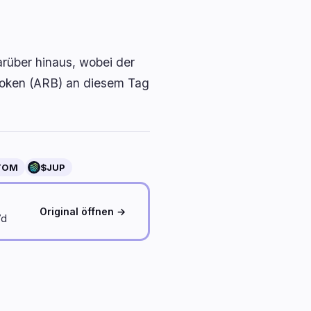
arüber hinaus, wobei der
Token (ARB) an diesem Tag
TOM
$JUP
Original öffnen →
7d