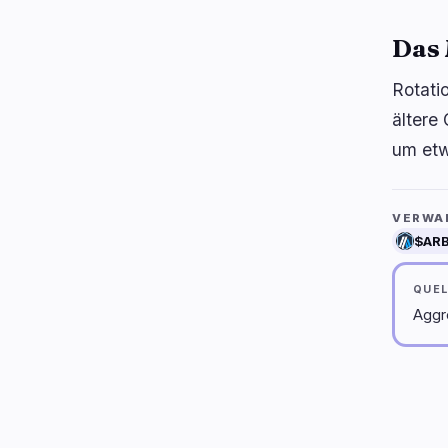
Das
Rotati
ältere
um etw
VERWA
$AR
QUE
Aggr