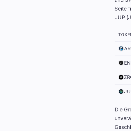
Seite f
JUP (Ju
TOKE
AR
EN
ZR
JU
Die Gr
unverä
Geschi