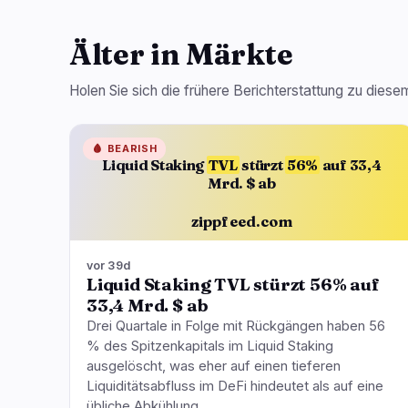
Älter in Märkte
Holen Sie sich die frühere Berichterstattung zu die
🩸
BEARISH
Liquid Staking
TVL
stürzt
56%
auf 33,4
Mrd. $ ab
zippfeed.com
vor 39d
Liquid Staking TVL stürzt 56% auf
33,4 Mrd. $ ab
Drei Quartale in Folge mit Rückgängen haben 56
% des Spitzenkapitals im Liquid Staking
ausgelöscht, was eher auf einen tieferen
Liquiditätsabfluss im DeFi hindeutet als auf eine
übliche Abkühlung.