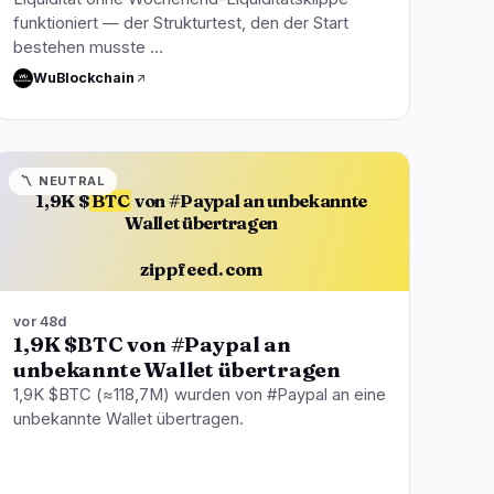
funktioniert — der Strukturtest, den der Start
bestehen musste …
WuBlockchain
〽️
NEUTRAL
1,9K $
BTC
von #Paypal an unbekannte
Wallet übertragen
zippfeed.com
vor 48d
1,9K $BTC von #Paypal an
unbekannte Wallet übertragen
1,9K $BTC (≈118,7M) wurden von #Paypal an eine
unbekannte Wallet übertragen.