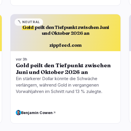
〽️
NEUTRAL
Gold
peilt den Tiefpunkt zwischen Juni
und Oktober 2026 an
zippfeed.com
vor 3h
Gold peilt den Tiefpunkt zwischen
Juni und Oktober 2026 an
Ein stärkerer Dollar könnte die Schwäche
verlängern, während Gold in vergangenen
Vorwahljahren im Schnitt rund 13 % zulegte.
Benjamin Cowen