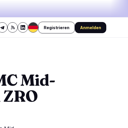
Registrieren
Anmelden
29%
bullish
·
24%
neutral
·
47%
bearish
🔥
Aktuell im Trend
letzte 3h
1
BEARISH
vor 51 Minuten
MC Mid-
1
BitMart gibt US-Nutzern nur
Tage für Krypto-
0
Abhebungen
d ZRO
BEARISH
vor 2 Stunden
0
XRP-Fonds verliert Erholung
nach Marktverlust von 16,8
0
Millionen Dollar
0
BEARISH
vor 1 Stunde
China sanktioniert sechs
US-Einrichtungen, begrenzt
Drohnenexporte