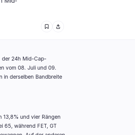
h Mid-
e
0
0
0
0
0
0
l der 24h Mid-Cap-
 vom 08. Juli und 09.
 in derselben Bandbreite
on 13,8% und vier Rängen
ei 65, während FET, GT
gewannen. Auf der anderen