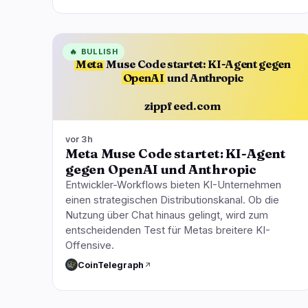
🔥
BULLISH
Meta
Muse Code startet: KI-Agent gegen
OpenAI
und Anthropic
zippfeed.com
vor 3h
Meta Muse Code startet: KI-Agent
gegen OpenAI und Anthropic
Entwickler-Workflows bieten KI-Unternehmen
einen strategischen Distributionskanal. Ob die
Nutzung über Chat hinaus gelingt, wird zum
entscheidenden Test für Metas breitere KI-
Offensive.
CoinTelegraph