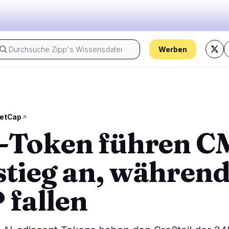
Werben
Der Puls von heute:
Regulierung
Sicherheit
20
8
etCap
-Token führen C
egung
Regierung
Hacks
1
6
lyse
Recht
Exploits
12
1
tieg an, währen
Compliance
Betrügereien
3
1
Steuer
Warnungen
3
0
 fallen
ns
Durchsetzung
Datenschutz
1
0