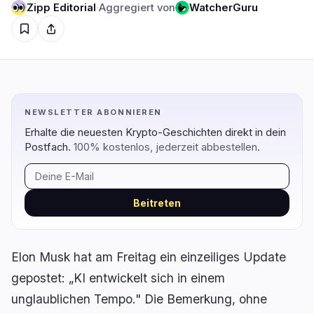
Zipp Editorial
·
Aggregiert von
WatcherGuru
Regulierung
Sicherheit
6
2
Regierung
Hacks
5
2
NEWSLETTER ABONNIEREN
Recht
Exploits
0
0
Erhalte die neuesten Krypto-Geschichten direkt in dein
Compliance
Betrügereien
0
0
Postfach.
100% kostenlos, jederzeit abbestellen.
Steuer
Warnungen
1
0
Durchsetzung
Datenschutz
0
0
Beitreten
Elon Musk hat am Freitag ein einzeiliges Update
DeFi
Technologie
gepostet: „KI entwickelt sich in einem
1
6
unglaublichen Tempo." Die Bemerkung, ohne
DEXs
Protokolle
0
0