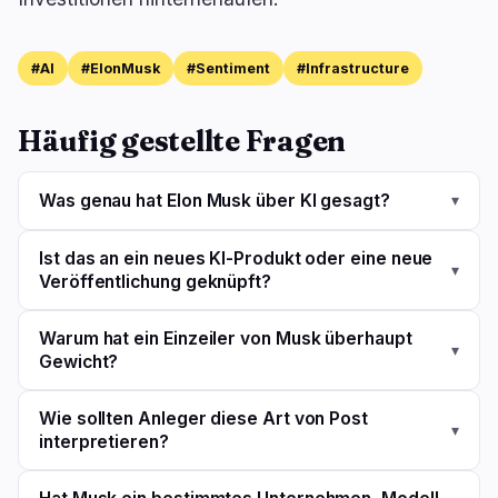
#AI
#ElonMusk
#Sentiment
#Infrastructure
🔥
Aktuell im Trend
letzte 3h
Häufig gestellte Fragen
BEARISH
vor 1 Stunde
Bybit verliert 1,46 Mrd. $: Audits deckten Angriff
nicht ab
Was genau hat Elon Musk über KI gesagt?
▾
BEARISH
vor 7 Minuten
Pump.fun verkauft weitere 84.789 SOL für 6,25
Ist das an ein neues KI-Produkt oder eine neue
Mio. $
▾
Veröffentlichung geknüpft?
BEARISH
vor 3 Stunden
Warum hat ein Einzeiler von Musk überhaupt
KPMG: 49 % der Führungskräfte kürzen KI-
▾
Agentenprogramme
Gewicht?
Wie sollten Anleger diese Art von Post
navigieren
öffnen
↑
↓
↵
esc
▾
interpretieren?
schließen