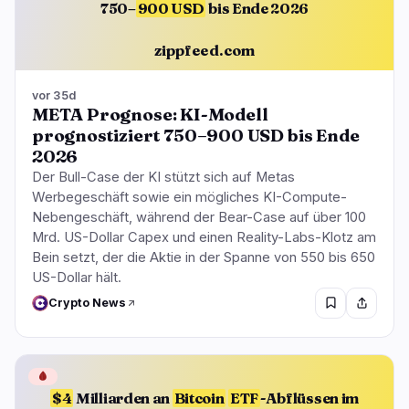
750–
900 USD
bis Ende 2026
zippfeed.com
vor 35d
META Prognose: KI-Modell
prognostiziert 750–900 USD bis Ende
2026
Der Bull-Case der KI stützt sich auf Metas
Werbegeschäft sowie ein mögliches KI-Compute-
Nebengeschäft, während der Bear-Case auf über 100
Mrd. US-Dollar Capex und einen Reality-Labs-Klotz am
Bein setzt, der die Aktie in der Spanne von 550 bis 650
US-Dollar hält.
Crypto News
🩸
$4
Milliarden an
Bitcoin
ETF
-Abflüssen im