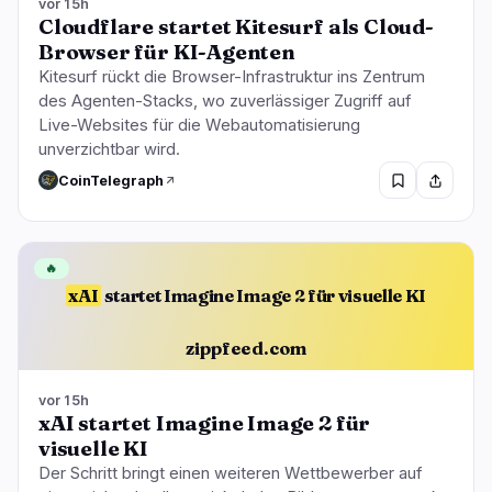
vor 15h
Cloudflare startet Kitesurf als Cloud-
Browser für KI-Agenten
Kitesurf rückt die Browser-Infrastruktur ins Zentrum
des Agenten-Stacks, wo zuverlässiger Zugriff auf
Live-Websites für die Webautomatisierung
unverzichtbar wird.
CoinTelegraph
🔥
xAI
startet Imagine Image 2 für visuelle KI
zippfeed.com
vor 15h
xAI startet Imagine Image 2 für
visuelle KI
Der Schritt bringt einen weiteren Wettbewerber auf