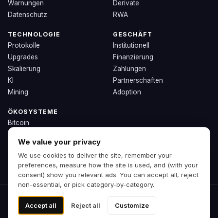
Warnungen
Derivate
Datenschutz
RWA
TECHNOLOGIE
GESCHÄFT
Protokolle
Institutionell
Upgrades
Finanzierung
Skalierung
Zahlungen
KI
Partnerschaften
Mining
Adoption
ÖKOSYSTEME
Bitcoin
Ethereum
We value your privacy
Solana
We use cookies to deliver the site, remember your
BNB
preferences, measure how the site is used, and (with your
Andere Chains
consent) show you relevant ads. You can accept all, reject
non-essential, or pick category-by-category.
© 2026 Zipp. Vorschau-Build.
Accept all
Reject all
Customize
Keine Finanzberatung.
Cookie-Einstellungen