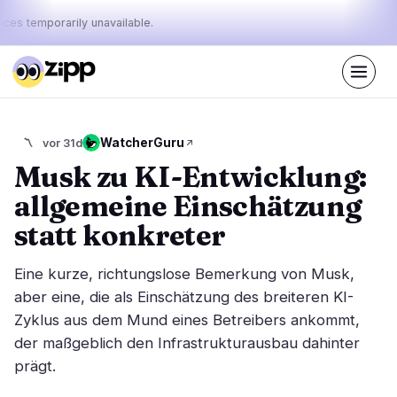
ices temporarily unavailable.
Live
·
39
Geschichten heute
Der Puls
WatcherGuru
〽️
vor 31d
44%
23%
33%
·
·
von
bullish
neutral
bearish
Musk zu KI-Entwicklung:
heute:
allgemeine Einschätzung
Märkte
Nachrichten
20
39
statt konkreter
Preisbewegung
Neueste Nachrichten
0
39
Eine kurze, richtungslose Bemerkung von Musk,
Marktanalyse
Eilmeldungen
12
24
aber eine, die als Einschätzung des breiteren KI-
ETFs
Zyklus aus dem Mund eines Betreibers ankommt,
Ausgewählte Geschichten
3
0
der maßgeblich den Infrastrukturausbau dahinter
Makro
4
Rankings
prägt.
Stablecoins
1
Top 10 & Top 100
Bewegung