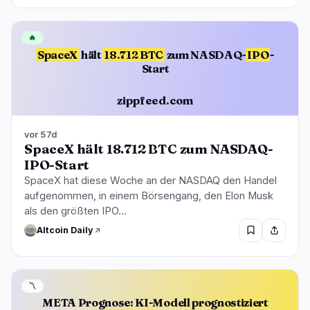
🔥
SpaceX
hält
18.712 BTC
zum NASDAQ-
IPO
-
Start
zippfeed.com
vor 57d
SpaceX hält 18.712 BTC zum NASDAQ-
IPO-Start
SpaceX hat diese Woche an der NASDAQ den Handel
aufgenommen, in einem Börsengang, den Elon Musk
als den größten IPO…
Altcoin Daily
〽️
META Prognose: KI-Modell prognostiziert