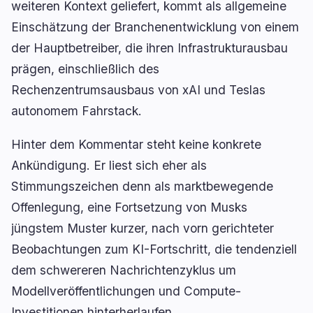
weiteren Kontext geliefert, kommt als allgemeine
Kreditvergabe
Upgrades
0
3
Einschätzung der Branchenentwicklung von einem
Erträge
Skalierung
0
0
der Hauptbetreiber, die ihren Infrastrukturausbau
Derivate
KI
0
3
prägen, einschließlich des
RWA
Mining
1
0
Rechenzentrumsausbaus von xAI und Teslas
autonomem Fahrstack.
Hinter dem Kommentar steht keine konkrete
Ankündigung. Er liest sich eher als
Geschäft
Ökosysteme
3
1
Stimmungszeichen denn als marktbewegende
Institutionell
Bitcoin
1
0
Offenlegung, eine Fortsetzung von Musks
Finanzierung
Ethereum
0
0
jüngstem Muster kurzer, nach vorn gerichteter
Zahlungen
Solana
1
0
Beobachtungen zum KI-Fortschritt, die tendenziell
Partnerschaften
BNB
1
0
dem schwereren Nachrichtenzyklus um
Adoption
Andere Chains
Modellveröffentlichungen und Compute-
0
1
Investitionen hinterherlaufen.