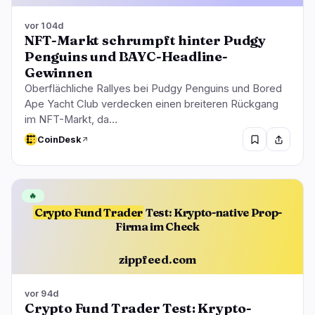
vor 104d
NFT-Markt schrumpft hinter Pudgy
Penguins und BAYC-Headline-
Gewinnen
Oberflächliche Rallyes bei Pudgy Penguins und Bored
Ape Yacht Club verdecken einen breiteren Rückgang
im NFT-Markt, da…
CoinDesk
🔥
Crypto Fund Trader
Test: Krypto-native Prop-
Firma im Check
zippfeed.com
vor 94d
Crypto Fund Trader Test: Krypto-