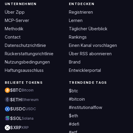
UNTERNEHMEN
ENTDECKEN
Über Zipp
Registrieren
MCP-Server
Lernen
Methodik
Täglicher Überblick
Contact
Rankings
Datenschutzrichtlinie
Einen Kanal vorschlagen
Rückerstattungsrichtlinie
Über RSS abonnieren
Nutzungsbedingungen
Brand
Haftungsausschluss
Entwicklerportal
BELIEBTE TOKENS
TRENDENDE TAGS
$BTC
Bitcoin
$btc
#bitcoin
$ETH
Ethereum
#institutionalflow
$USDC
USDC
$eth
$SOL
Solana
#defi
$XRP
XRP
#etf