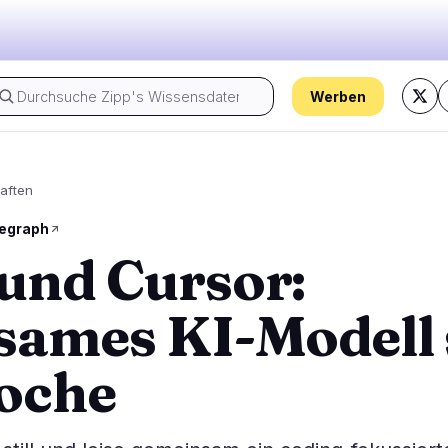
Werben
Der Puls von heute:
aften
Regulierung
Sicherheit
20
9
legraph
und Cursor:
egung
Regierung
Hacks
1
7
lyse
Recht
Exploits
12
1
ames KI-Modell 
Compliance
Betrügereien
3
1
Steuer
Warnungen
3
0
oche
ns
Durchsetzung
Datenschutz
1
0