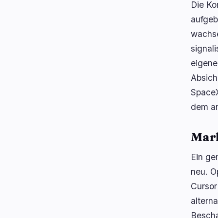
Die Ko
aufgeb
wachse
signal
eigene
Absich
SpaceX
dem an
Mar
Ein ge
neu. O
Cursor
altern
Bescha