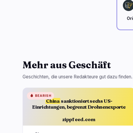
Or
Mehr aus Geschäft
Geschichten, die unsere Redakteure gut dazu finden.
🩸
BEARISH
China
sanktioniert sechs US-
Einrichtungen, begrenzt Drohnenexporte
zippfeed.com