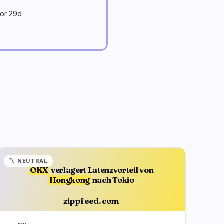
 vor 29d
〽️
NEUTRAL
OKX
verlagert Latenzvorteil von
Hongkong
nach Tokio
zippfeed.com