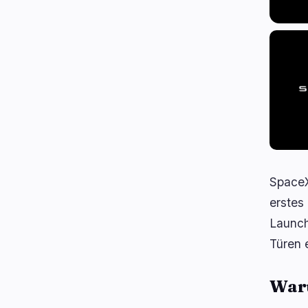
SpaceX
erstes
Launch
Türen 
Waru