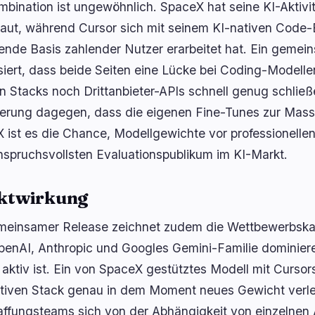
mbination ist ungewöhnlich. SpaceX hat seine KI-Aktivi
aut, während Cursor sich mit seinem KI-nativen Code-E
nde Basis zahlender Nutzer erarbeitet hat. Ein gemei
isiert, dass beide Seiten eine Lücke bei Coding-Modelle
n Stacks noch Drittanbieter-APIs schnell genug schließe
erung dagegen, dass die eigenen Fine-Tunes zur Mas
 ist es die Chance, Modellgewichte vor professionellen 
spruchsvollsten Evaluationspublikum im KI-Markt.
ktwirkung
meinsamer Release zeichnet zudem die Wettbewerbskar
penAI, Anthropic und Googles Gemini-Familie dominie
 aktiv ist. Ein von SpaceX gestütztes Modell mit Curso
ativen Stack genau in dem Moment neues Gewicht verlei
ffungsteams sich von der Abhängigkeit von einzelnen A