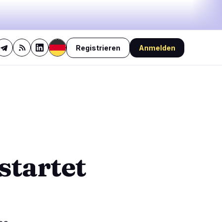
Registrieren
Anmelden
34%
bullish
·
22%
neutral
·
44%
bearish
🔥
Aktuell im Trend
letzte 3h
1
BULLISH
vor 46 Minuten
1
Putin unterzeichnet Krypto-
Gesetz für regulierten
0
Privathandel
startet
BEARISH
vor 2 Stunden
0
BitMart gibt US-Nutzern nur
Tage für Krypto-
0
Abhebungen
0
BEARISH
vor 3 Stunden
XRP-Fonds verliert Erholung
nach Marktverlust von 16,8
Millionen Dollar