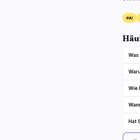
#AI
Häuf
Was 
Waru
Wie 
Wann
Hat 