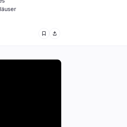
es
e
0
Häuser
0
0
0
0
0