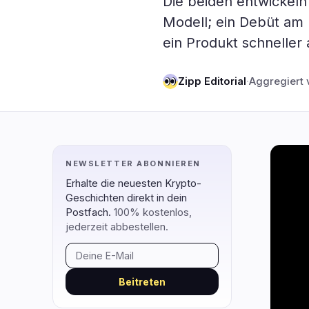
Die beiden entwickeln 
DeFi
Technol
1
Modell; ein Debüt am 
ein Produkt schneller 
DEXs
Protokolle
0
Kreditvergabe
Upgrades
0
Zipp Editorial
·
Aggregiert 
Erträge
Skalierun
0
Derivate
KI
0
RWA
Mining
1
NEWSLETTER ABONNIEREN
navigieren
öffnen
schließen
↑
↓
↵
esc
Erhalte die neuesten Krypto-
Geschichten direkt in dein
Postfach.
100% kostenlos,
jederzeit abbestellen.
Beitreten