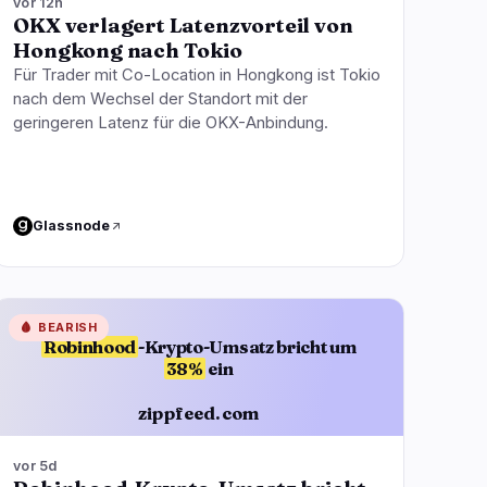
vor 12h
OKX verlagert Latenzvorteil von
Hongkong nach Tokio
Für Trader mit Co-Location in Hongkong ist Tokio
nach dem Wechsel der Standort mit der
geringeren Latenz für die OKX-Anbindung.
Glassnode
🩸
BEARISH
Robinhood
-Krypto-Umsatz bricht um
38%
ein
zippfeed.com
vor 5d