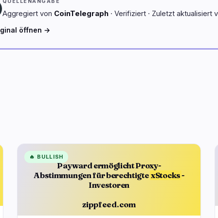
QUELLENANGABE
Aggregiert von
CoinTelegraph
· Verifiziert · Zuletzt aktualisiert
iginal öffnen →
🔥
BULLISH
Payward ermöglicht Proxy-
Abstimmungen für berechtigte
xStocks
-
Investoren
zippfeed.com