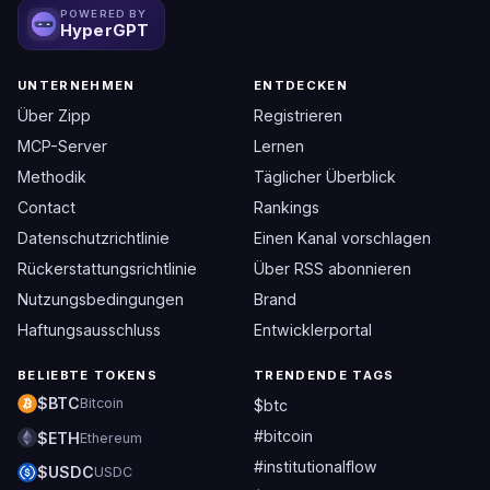
POWERED BY
HyperGPT
UNTERNEHMEN
ENTDECKEN
Über Zipp
Registrieren
MCP-Server
Lernen
Methodik
Täglicher Überblick
Contact
Rankings
Datenschutzrichtlinie
Einen Kanal vorschlagen
Rückerstattungsrichtlinie
Über RSS abonnieren
Nutzungsbedingungen
Brand
Haftungsausschluss
Entwicklerportal
BELIEBTE TOKENS
TRENDENDE TAGS
$BTC
Bitcoin
$btc
#bitcoin
$ETH
Ethereum
#institutionalflow
$USDC
USDC