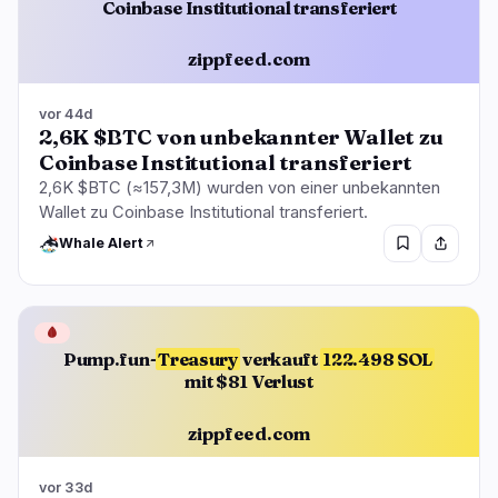
Coinbase Institutional transferiert
zippfeed.com
vor 44d
2,6K $BTC von unbekannter Wallet zu
Coinbase Institutional transferiert
2,6K $BTC (≈157,3M) wurden von einer unbekannten
Wallet zu Coinbase Institutional transferiert.
Whale Alert
🩸
Pump.fun-
Treasury
verkauft
122.498 SOL
mit $81 Verlust
zippfeed.com
vor 33d