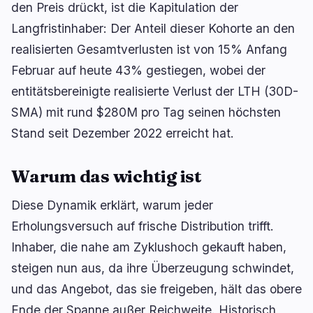
den Preis drückt, ist die Kapitulation der
Langfristinhaber: Der Anteil dieser Kohorte an den
realisierten Gesamtverlusten ist von 15% Anfang
🔥
Aktuell im Trend
letzte 3h
Februar auf heute 43% gestiegen, wobei der
BULLISH
entitätsbereinigte realisierte Verlust der LTH (30D-
vor 45 Minuten
UK FCA bereitet Rahmen für tokenisiertes Gold
SMA) mit rund $280M pro Tag seinen höchsten
vor!
Stand seit Dezember 2022 erreicht hat.
BEARISH
vor 3 Stunden
XRP fällt um 5%, während frische ETF-Zuflüsse
um 93% einbrechen
Warum das wichtig ist
BULLISH
vor 17 Minuten
Diese Dynamik erklärt, warum jeder
BTC bleibt über $65K, während ETF-Zuflüsse und
Erholungsversuch auf frische Distribution trifft.
ein schwächerer Dollar...
Inhaber, die nahe am Zyklushoch gekauft haben,
steigen nun aus, da ihre Überzeugung schwindet,
navigieren
öffnen
↑
↓
↵
esc
schließen
und das Angebot, das sie freigeben, hält das obere
Ende der Spanne außer Reichweite. Historisch