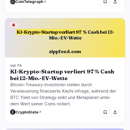
CoinTelegraph
🩸
KI-Krypto-Startup verliert 97
% Cash bei 12-
Mio.-EV-Wette
zippfeed.com
vor 7h
KI-Krypto-Startup verliert 97 % Cash
bei 12-Mio.-EV-Wette
Bitcoin-Treasury-Investoren stellen durch
Verwässerung finanzierte Käufe infrage, während der
BTC Yield von Strategy sinkt und Metaplanet unter
dem Wert seiner Coins notiert.
CryptoSlate