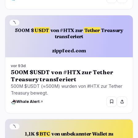
〽️
500M $
USDT
von #HTX zur
Tether
Treasury
transferiert
zippfeed.com
vor 93d
500M $USDT von #HTX zur Tether
Treasury transferiert
500M $USDT (≈500M) wurden von #HTX zur Tether
Treasury bewegt.
Whale Alert
〽️
1,1K $
BTC
von unbekannter Wallet zu