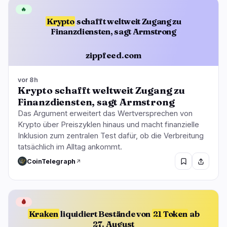
🔥
Krypto
schafft weltweit Zugang zu
Finanzdiensten, sagt Armstrong
zippfeed.com
vor 8h
Krypto schafft weltweit Zugang zu
Finanzdiensten, sagt Armstrong
Das Argument erweitert das Wertversprechen von
Krypto über Preiszyklen hinaus und macht finanzielle
Inklusion zum zentralen Test dafür, ob die Verbreitung
tatsächlich im Alltag ankommt.
CoinTelegraph
🩸
Kraken
liquidiert Bestände von
21 Token
ab
27. August