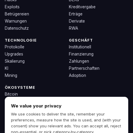
Exploits
Kreditvergabe
Betrügereien
Erträge
Warnungen
Derivate
Datenschutz
RWA
TECHNOLOGIE
GESCHÄFT
Protokolle
Institutionell
Upgrades
Finanzierung
Skalierung
Zahlungen
KI
Partnerschaften
Mining
Adoption
ÖKOSYSTEME
Bitcoin
Ethereum
We value your privacy
Solana
We use cookies to deliver the site, remember your
BNB
preferences, measure how the site is used, and (with your
Andere Chains
consent) show you relevant ads. You can accept all, reject
non-essential, or pick category-by-category.