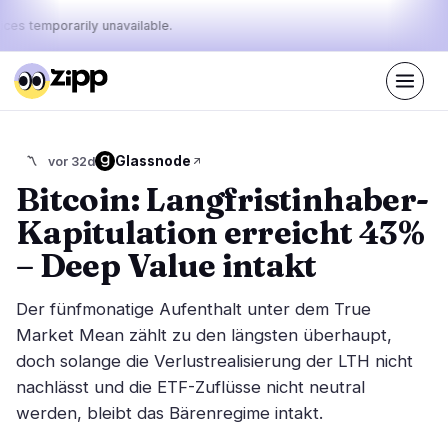
ices temporarily unavailable.
Live
·
49
Geschichten heute
Der Puls
Glassnode
〽️
vor 32d
47%
8%
45%
·
·
von
bullish
neutral
bearish
Bitcoin: Langfristinhaber-
heute:
Kapitulation erreicht 43%
Märkte
Nachrichten
26
49
– Deep Value intakt
Preisbewegung
Neueste Nachrichten
4
49
Der fünfmonatige Aufenthalt unter dem True
Marktanalyse
Eilmeldungen
16
34
Market Mean zählt zu den längsten überhaupt,
ETFs
doch solange die Verlustrealisierung der LTH nicht
Ausgewählte Geschichten
5
0
nachlässt und die ETF-Zuflüsse nicht neutral
Makro
1
Rankings
werden, bleibt das Bärenregime intakt.
Stablecoins
0
Top 10 & Top 100
Bewegung