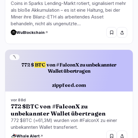
Coins in Sparks Lending-Markt rotiert, signalisiert mehr
als bloße Akkumulation – es ist eine Haltung, bei der
Miner ihre Bilanz-ETH als arbeitendes Asset
behandeln, nicht als ungenutzte…
WuBlockchain
〽️
772 $
BTC
von #FalconX zu unbekannter
Wallet übertragen
zippfeed.com
vor 88d
772 $BTC von #FalconX zu
unbekannter Wallet übertragen
772 $BTC (≈61,3M) wurden von #FalconX zu einer
unbekannten Wallet transferiert.
Whale Alert