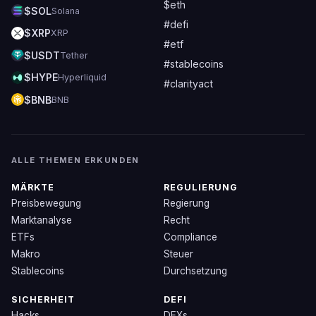
$eth
$SOL
Solana
#defi
$XRP
XRP
#etf
$USDT
Tether
#stablecoins
$HYPE
Hyperliquid
#clarityact
$BNB
BNB
ALLE THEMEN ERKUNDEN
MÄRKTE
REGULIERUNG
Preisbewegung
Regierung
Marktanalyse
Recht
ETFs
Compliance
Makro
Steuer
Stablecoins
Durchsetzung
SICHERHEIT
DEFI
Hacks
DEXs