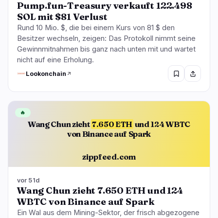
Pump.fun-Treasury verkauft 122.498
SOL mit $81 Verlust
Rund 10 Mio. $, die bei einem Kurs von 81 $ den
Besitzer wechseln, zeigen: Das Protokoll nimmt seine
Gewinnmitnahmen bis ganz nach unten mit und wartet
nicht auf eine Erholung.
Lookonchain
🔥
Wang Chun zieht
7.650 ETH
und 124 WBTC
von Binance auf Spark
zippfeed.com
vor 51d
Wang Chun zieht 7.650 ETH und 124
WBTC von Binance auf Spark
Ein Wal aus dem Mining-Sektor, der frisch abgezogene