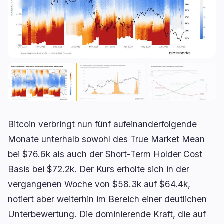
Kreditvergabe
Upgrades
0
2
Erträge
Skalierung
0
0
Derivate
KI
2
2
RWA
Mining
2
1
Geschäft
Ökosysteme
8
0
Bitcoin verbringt nun fünf aufeinanderfolgende
Monate unterhalb sowohl des True Market Mean
Institutionell
Bitcoin
4
0
bei $76.6k als auch der Short-Term Holder Cost
Finanzierung
Ethereum
1
0
Basis bei $72.2k. Der Kurs erholte sich in der
Zahlungen
Solana
0
0
vergangenen Woche von $58.3k auf $64.4k,
Partnerschaften
BNB
0
0
notiert aber weiterhin im Bereich einer deutlichen
Adoption
Andere Chains
3
0
Unterbewertung. Die dominierende Kraft, die auf