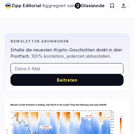
Zipp Editorial
·
Aggregiert von
Glassnode
Regulierung
Sicherheit
5
0
NEWSLETTER ABONNIEREN
Regierung
Hacks
2
0
Erhalte die neuesten Krypto-Geschichten direkt in dein
Recht
Exploits
0
0
Postfach.
100% kostenlos, jederzeit abbestellen.
Compliance
Betrügereien
2
0
Steuer
Warnungen
0
0
Beitreten
Durchsetzung
Datenschutz
1
0
DeFi
Technologie
4
6
DEXs
Protokolle
0
1