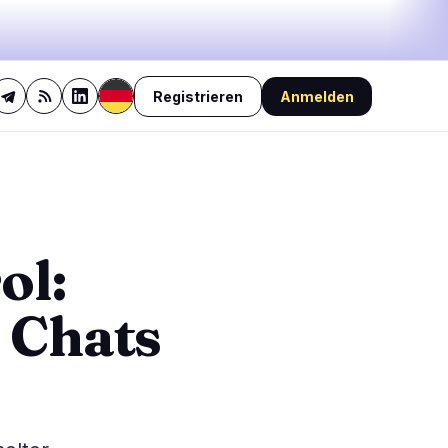
Registrieren
Anmelden
45%
bullish
·
29%
neutral
·
26%
bearish
🔥
Aktuell im Trend
letzte 3h
3
BEARISH
vor 2 Stunden
ol:
3
Nonfarm Payrolls verfehlen
Prognose mit nur 23.000
0
Jobs
 Chats
NEUTRAL
vor 3 Stunden
0
Bitcoin: BIP-110-Fork stockt
nach nur zwei Blöcken
0
0