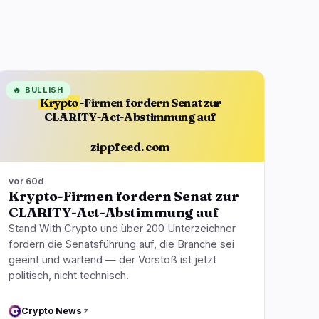
🔥
BULLISH
Krypto
-Firmen fordern Senat zur
CLARITY-Act-Abstimmung auf
zippfeed.com
vor 60d
Krypto-Firmen fordern Senat zur
CLARITY-Act-Abstimmung auf
Stand With Crypto und über 200 Unterzeichner
fordern die Senatsführung auf, die Branche sei
geeint und wartend — der Vorstoß ist jetzt
politisch, nicht technisch.
Crypto News