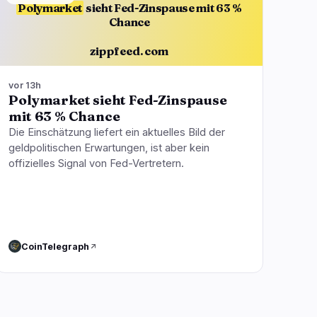
Polymarket
sieht Fed-Zinspause mit 63 %
Chance
zippfeed.com
vor 13h
Polymarket sieht Fed-Zinspause
mit 63 % Chance
Die Einschätzung liefert ein aktuelles Bild der
geldpolitischen Erwartungen, ist aber kein
offizielles Signal von Fed-Vertretern.
CoinTelegraph