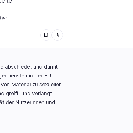
elter
e
1
er.
0
0
0
0
1
verabschiedet und damit
gerdiensten in der EU
 von Material zu sexueller
 greift, und verlangt
rät der Nutzerinnen und