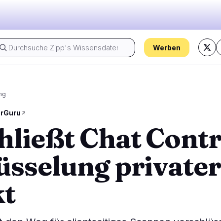
Werben
Der Puls von heute:
ng
Regulierung
Sicherheit
18
7
rGuru
hließt Chat Contr
egung
Regierung
Hacks
1
6
lyse
Recht
Exploits
7
0
üsselung privater
Compliance
Betrügereien
3
0
Steuer
Warnungen
5
1
kt
ns
Durchsetzung
Datenschutz
2
0