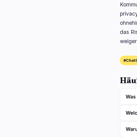
Kommun
privac
ohnehi
das Ri
weiger
#ChatC
Häuf
Was 
Welc
Waru