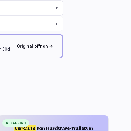
▾
▾
Original öffnen →
or 30d
🔥
BULLISH
Verkäufe
von Hardware-Wallets in