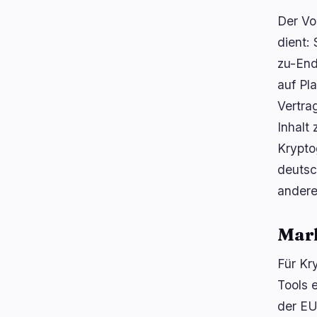
Der Vo
dient:
zu-End
auf Pl
Vertra
Inhalt
Krypto
deutsc
ander
Mar
Für Kr
Tools 
der EU