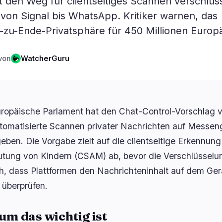
den Weg für clientseitiges Scannen verschlüss
ogie
Geschäft
Ökosystem
5
3
 von Signal bis WhatsApp. Kritiker warnen, das
zu-Ende-Privatsphäre für 450 Millionen Europä
Institutionell
Bitcoin
0
1
Finanzierung
Ethereum
3
0
von
WatcherGuru
g
Zahlungen
Solana
0
1
Partnerschaften
BNB
2
1
Adoption
Andere Chains
0
0
ropäische Parlament hat den Chat-Control-Vorschlag 
tomatisierte Scannen privater Nachrichten auf Messen
geben. Die Vorgabe zielt auf die clientseitige Erkennung
tung von Kindern (CSAM) ab, bevor die Verschlüsselung
ch, dass Plattformen den Nachrichteninhalt auf dem Ge
 überprüfen.
m das wichtig ist