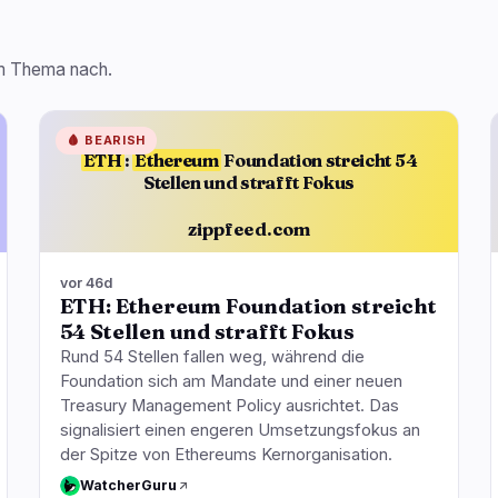
sem Thema nach.
🩸
BEARISH
ETH
:
Ethereum
Foundation streicht 54
Stellen und strafft Fokus
zippfeed.com
vor 46d
ETH: Ethereum Foundation streicht
54 Stellen und strafft Fokus
Rund 54 Stellen fallen weg, während die
Foundation sich am Mandate und einer neuen
Treasury Management Policy ausrichtet. Das
signalisiert einen engeren Umsetzungsfokus an
der Spitze von Ethereums Kernorganisation.
WatcherGuru