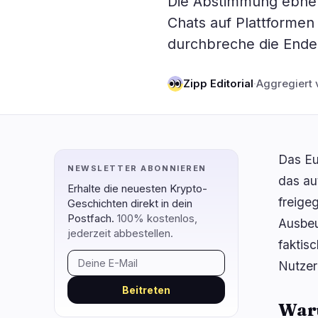
Die Abstimmung ebnet 
DeFi
Technol
1
Chats auf Plattformen
durchbreche die Ende-
DEXs
Protokolle
0
Kreditvergabe
Upgrades
0
Zipp Editorial
·
Aggregiert 
Erträge
Skalierun
0
Derivate
KI
0
RWA
Mining
1
Das Eu
NEWSLETTER ABONNIEREN
das au
navigieren
öffnen
schließen
↑
↓
↵
esc
Erhalte die neuesten Krypto-
freige
Geschichten direkt in dein
Postfach.
100% kostenlos,
Ausbeu
jederzeit abbestellen.
faktis
Nutzer
Beitreten
Waru