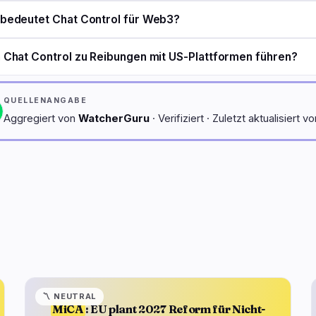
bedeutet Chat Control für Web3?
 Chat Control zu Reibungen mit US-Plattformen führen?
QUELLENANGABE
Aggregiert von
WatcherGuru
· Verifiziert · Zuletzt aktualisiert v
〽️
NEUTRAL
MiCA
: EU plant 2027 Reform für Nicht-