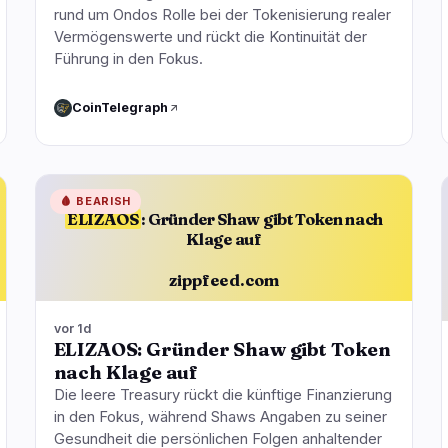
rund um Ondos Rolle bei der Tokenisierung realer
Vermögenswerte und rückt die Kontinuität der
Führung in den Fokus.
CoinTelegraph
🩸
BEARISH
ELIZAOS
: Gründer Shaw gibt Token nach
Klage auf
zippfeed.com
vor 1d
ELIZAOS: Gründer Shaw gibt Token
nach Klage auf
Die leere Treasury rückt die künftige Finanzierung
in den Fokus, während Shaws Angaben zu seiner
Gesundheit die persönlichen Folgen anhaltender