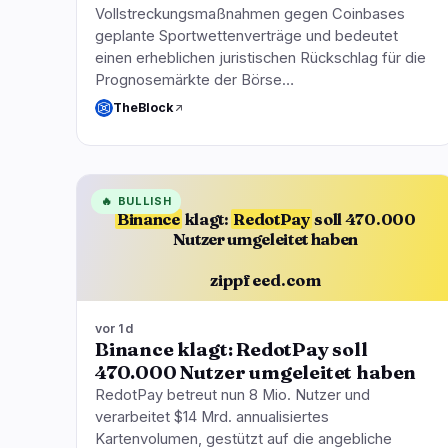
Vollstreckungsmaßnahmen gegen Coinbases
geplante Sportwettenverträge und bedeutet
einen erheblichen juristischen Rückschlag für die
Prognosemärkte der Börse…
TheBlock
🔥
BULLISH
Binance
klagt:
RedotPay
soll 470.000
Nutzer umgeleitet haben
zippfeed.com
vor 1d
Binance klagt: RedotPay soll
470.000 Nutzer umgeleitet haben
RedotPay betreut nun 8 Mio. Nutzer und
verarbeitet $14 Mrd. annualisiertes
Kartenvolumen, gestützt auf die angebliche