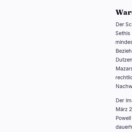
Waru
Der Sc
Sethis
mindes
Bezieh
Dutzen
Mazars
rechtl
Nachwe
Der Im
März 2
Powell
dauerh