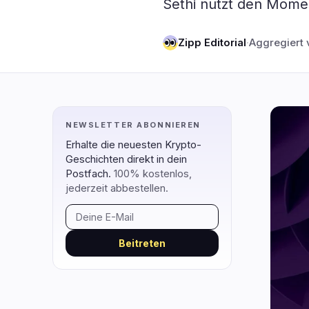
Sethi nutzt den Momen
DeFi
Technol
2
DEXs
Zipp Editorial
·
Aggregiert 
Protokolle
0
Kreditvergabe
Upgrades
0
Erträge
Skalierun
0
Derivate
KI
2
NEWSLETTER ABONNIEREN
RWA
Mining
0
Erhalte die neuesten Krypto-
Geschichten direkt in dein
Postfach.
100% kostenlos,
navigieren
öffnen
schließen
↑
↓
↵
esc
jederzeit abbestellen.
Beitreten