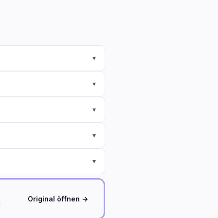
▾
▾
▾
▾
▾
Original öffnen →
d