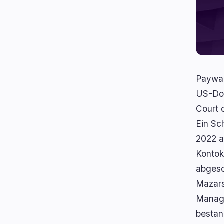
Paywar
US-Dol
Court 
Ein Sc
2022 a
Kontok
abgesc
Mazars
Manage
bestan