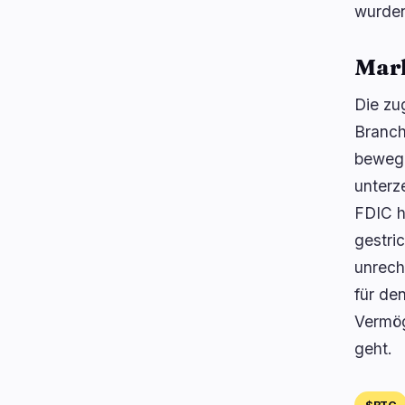
wurden
Mar
Die zu
Branch
bewege
unterz
FDIC h
gestri
unrech
für de
Vermög
geht.