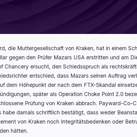
d, die Muttergesellschaft von Kraken, hat in einem Sch
lar gegen den Prüfer Mazars USA erstritten und am D
of Chancery ersucht, den Schiedsspruch als rechtskräfti
hiedsrichter entschied, dass Mazars seinen Auftrag verle
uf dem Höhepunkt der nach dem FTX-Skandal einsetz
ündigungen, später als Operation Choke Point 2.0 beze
hlossene Prüfung von Kraken abbrach. Payward-Co-CEO
 habe damals schriftlich bestätigt, dass weder Bean
ment von Kraken noch Integritätsbedenken oder Betru
den hätten.