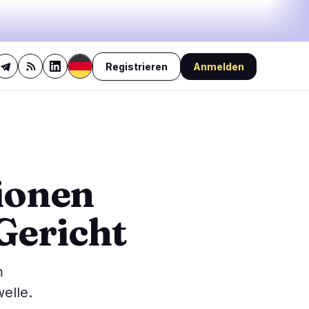
Registrieren
Anmelden
28%
bullish
·
6%
neutral
·
66%
bearish
🔥
Aktuell im Trend
letzte 3h
4
BULLISH
vor 2 Stunden
lionen
4
Clarity Act: Senat bereitet
Cloture-Test im September
0
vor
Gericht
BULLISH
vor 16 Minuten
0
Lokale Stablecoins könnten
laut IWF die Dollarisierung
0
fördern
0
m
BULLISH
vor 1 Stunde
US-Regierung: Senat senkt
elle.
Shutdown-Risiko mit
Übergangsgesetz