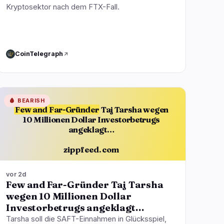
Kryptosektor nach dem FTX-Fall.
CoinTelegraph
🩸
BEARISH
Few and Far-Gründer
Taj Tarsha wegen
10 Millionen Dollar Investorbetrugs
angeklagt…
zippfeed.com
vor 2d
Few and Far-Gründer Taj Tarsha
wegen 10 Millionen Dollar
Investorbetrugs angeklagt…
Tarsha soll die SAFT-Einnahmen in Glücksspiel,