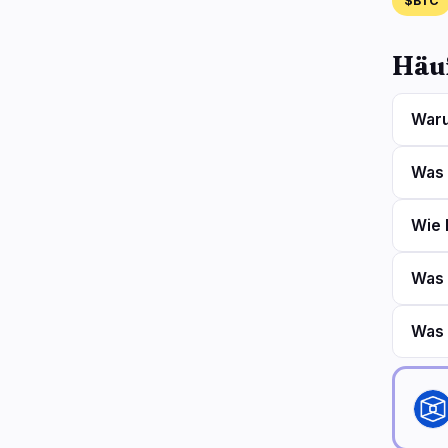
$BTC
Häuf
Waru
Was 
Wie 
Was 
Was 