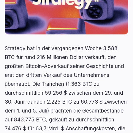
Erträge
Skalierung
0
1
Derivate
KI
1
1
RWA
Mining
2
4
Strategy hat in der vergangenen Woche 3.588
Geschäft
Ökosysteme
BTC für rund 216 Millionen Dollar verkauft, den
13
1
größten Bitcoin-Abverkauf seiner Geschichte und
Institutionell
Bitcoin
9
0
erst den dritten Verkauf des Unternehmens
Finanzierung
Ethereum
1
0
überhaupt. Die Tranchen (1.363 BTC zu
Zahlungen
Solana
2
1
durchschnittlich 59.256 $ zwischen dem 29. und
Partnerschaften
BNB
1
0
30. Juni, danach 2.225 BTC zu 60.773 $ zwischen
Adoption
Andere Chains
0
0
dem 1. und 5. Juli) brachten die Gesamtbestände
auf 843.775 BTC, gekauft zu durchschnittlich
74.476 $ für 63,7 Mrd. $ Anschaffungskosten, die