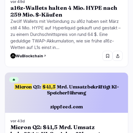
vor 49d
a16z-Wallets halten 4 Mio. HYPE nach
259 Mio. $-Käufen
Zwölf Wallets mit Verbindung zu a16z haben seit März
still 4 Mio. HYPE auf Hyperliquid gekauft und gestakt –
zu einem Durchschnittspreis von rund 64 $. Eine
geduldige TWAP-Akkumulation, wie sie frühe a16z-
Wetten auf L1s einst in…
WuBlockchain
🔥
Micron
Q2:
$41,5
Mrd. Umsatz bekräftigt KI-
Speicherführung
zippfeed.com
vor 43d
Micron Q2: $41,5 Mrd. Umsatz