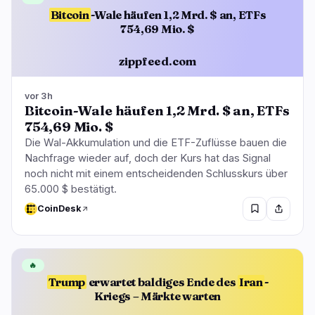
Bitcoin
-Wale häufen 1,2 Mrd. $ an, ETFs
754,69 Mio. $
zippfeed.com
vor 3h
Bitcoin-Wale häufen 1,2 Mrd. $ an, ETFs
754,69 Mio. $
Die Wal-Akkumulation und die ETF-Zuflüsse bauen die
Nachfrage wieder auf, doch der Kurs hat das Signal
noch nicht mit einem entscheidenden Schlusskurs über
65.000 $ bestätigt.
CoinDesk
🔥
Trump
erwartet baldiges Ende des
Iran
-
Kriegs – Märkte warten