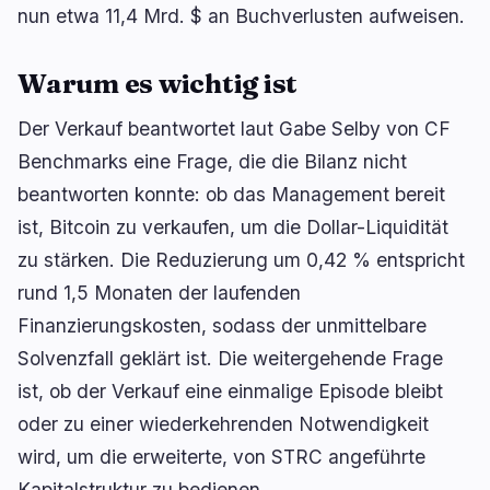
nun etwa 11,4 Mrd. $ an Buchverlusten aufweisen.
🔥
Aktuell im Trend
letzte 3h
BULLISH
vor 34 Minuten
Warum es wichtig ist
Wintermute erhält SEC-Broker-Dealer-Status für
ETF-Blöcke
Der Verkauf beantwortet laut Gabe Selby von CF
BEARISH
vor 6 Minuten
Benchmarks eine Frage, die die Bilanz nicht
Bitcoin stalls at $64.3K as oil keeps Fed hawkish!
beantworten konnte: ob das Management bereit
BULLISH
vor 3 Stunden
ist, Bitcoin zu verkaufen, um die Dollar-Liquidität
Tether steckt 200 Mio. Dollar in Brain-Computer-
zu stärken. Die Reduzierung um 0,42 % entspricht
Interfaces
rund 1,5 Monaten der laufenden
Finanzierungskosten, sodass der unmittelbare
navigieren
öffnen
↑
↓
↵
esc
schließen
Solvenzfall geklärt ist. Die weitergehende Frage
ist, ob der Verkauf eine einmalige Episode bleibt
oder zu einer wiederkehrenden Notwendigkeit
wird, um die erweiterte, von STRC angeführte
Kapitalstruktur zu bedienen.