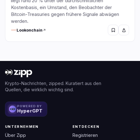
liegt rund 20 % unter der durchschnittlichen
Kostenbasis, ein Umstand, den Beobachter der
Bitcoin-Treasuries gegen frühere Signale abwägen
werden.
Lookonchain
Krypto-Nachrichten, zipped. Kuratiert aus den
Quellen, die wirklich wichtig sind.
POWERED BY
HyperGPT
UNTERNEHMEN
ENTDECKEN
Über Zipp
Registrieren