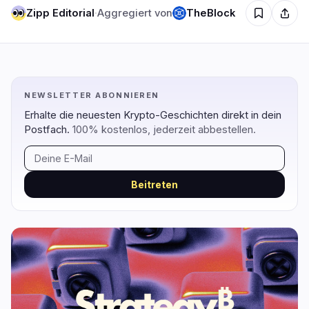
Zipp Editorial
·
Aggregiert von
TheBlock
Regulierung
Sicherheit
16
3
Regierung
Hacks
9
1
NEWSLETTER ABONNIEREN
Recht
Exploits
4
0
Erhalte die neuesten Krypto-Geschichten direkt in dein
Postfach.
100% kostenlos, jederzeit abbestellen.
Compliance
Betrügereien
3
1
Steuer
Warnungen
0
0
Durchsetzung
Datenschutz
0
1
Beitreten
DeFi
Technologie
3
7
DEXs
Protokolle
0
1
Kreditvergabe
Upgrades
0
0