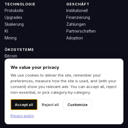
TECHNOLOGIE
GESCHÄFT
Protokolle
Institutionell
Upgrades
Finanzierung
Skalierung
Zahlungen
KI
Partnerschaften
Mining
Adoption
ÖKOSYSTEME
Bitcoin
Ethereum
We value your privacy
Solana
We use cookies to deliver the site, remember your
BNB
preferences, measure how the site is used, and (with your
Andere Chains
consent) show you relevant ads. You can accept all, reject
non-essential, or pick category-by-category.
© 2026 Zipp. Vorschau-Build.
Accept all
Reject all
Customize
Keine Finanzberatung.
Cookie-Einstellungen
Privacy policy