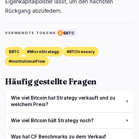
Eigenkapitalpolster lässt, um den nächsten
Rückgang abzufedern.
$BTC
VERWANDTE TOKENS
$BTC
#MicroStrategy
#BTCtreasury
#InstitutionalFlow
Häufig gestellte Fragen
Wie viel Bitcoin hat Strategy verkauft und zu
▾
welchem Preis?
Wie viel Bitcoin hält Strategy noch?
▾
Was hat CF Benchmarks zu dem Verkauf