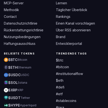
MCP-Server
Lernen
Methodik
Täglicher Überblick
Contact
Rankings
Datenschutzrichtlinie
Einen Kanal vorschlagen
Rückerstattungsrichtlinie
Über RSS abonnieren
Nutzungsbedingungen
Brand
Haftungsausschluss
Entwicklerportal
BELIEBTE TOKENS
TRENDENDE TAGS
$BTC
Bitcoin
$btc
#bitcoin
$ETH
Ethereum
#institutionalflow
$USDC
USDC
$eth
$SOL
Solana
#defi
$XRP
XRP
#etf
$USDT
Tether
#stablecoins
$HYPE
Hyperliquid
#rwa