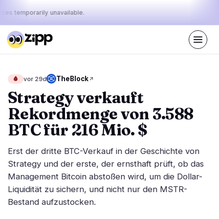
ices temporarily unavailable.
Live
·
73
Geschichten heute
Der Puls
TheBlock
🩸
vor 29d
44%
12%
44%
·
·
von
bullish
neutral
bearish
Strategy verkauft
heute:
Rekordmenge von 3.588
Märkte
Nachrichten
30
73
BTC für 216 Mio. $
Preisbewegung
Neueste Nachrichten
6
73
Erst der dritte BTC-Verkauf in der Geschichte von
Marktanalyse
Eilmeldungen
16
39
Strategy und der erste, der ernsthaft prüft, ob das
ETFs
Management Bitcoin abstoßen wird, um die Dollar-
Ausgewählte Geschichten
2
0
Liquidität zu sichern, und nicht nur den MSTR-
Makro
4
Rankings
Bestand aufzustocken.
Stablecoins
2
Top 10 & Top 100
Bewegung