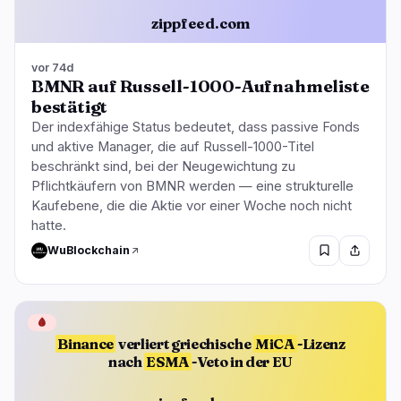
zippfeed.com
vor 74d
BMNR auf Russell-1000-Aufnahmeliste
bestätigt
Der indexfähige Status bedeutet, dass passive Fonds
und aktive Manager, die auf Russell-1000-Titel
beschränkt sind, bei der Neugewichtung zu
Pflichtkäufern von BMNR werden — eine strukturelle
Kaufebene, die die Aktie vor einer Woche noch nicht
hatte.
WuBlockchain
🩸
Binance
verliert griechische
MiCA
-Lizenz
nach
ESMA
-Veto in der EU