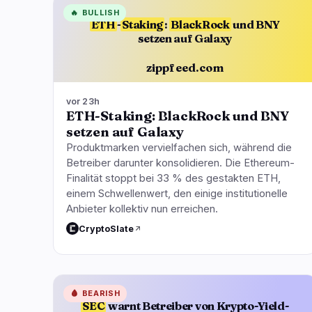
🔥
BULLISH
ETH
-
Staking
:
BlackRock
und BNY
setzen auf Galaxy
zippfeed.com
vor 23h
ETH-Staking: BlackRock und BNY
setzen auf Galaxy
Produktmarken vervielfachen sich, während die
Betreiber darunter konsolidieren. Die Ethereum-
Finalität stoppt bei 33 % des gestakten ETH,
einem Schwellenwert, den einige institutionelle
Anbieter kollektiv nun erreichen.
CryptoSlate
🩸
BEARISH
SEC
warnt Betreiber von Krypto-Yield-