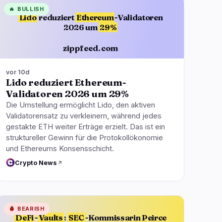
🔥
BULLISH
Lido
reduziert
Ethereum
-Validatoren
2026 um
29%
zippfeed.com
vor 10d
Lido reduziert Ethereum-
Validatoren 2026 um 29%
Die Umstellung ermöglicht Lido, den aktiven
Validatorensatz zu verkleinern, während jedes
gestakte ETH weiter Erträge erzielt. Das ist ein
struktureller Gewinn für die Protokollökonomie
und Ethereums Konsensschicht.
Crypto News
🩸
BEARISH
DeFi
-
Vaults
:
SEC
-Kommissarin Peirce