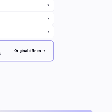
▾
▾
▾
Original öffnen →
d