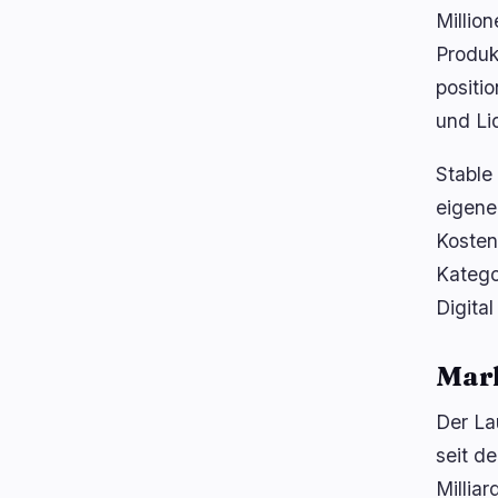
Millio
Produk
positi
und Li
Stable 
eigene
Kosten
Katego
Digita
Mar
Der La
seit d
Millia