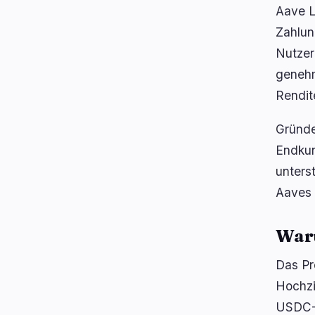
Aave L
Zahlun
Nutzer
genehm
Rendite
Gründe
Endkun
unters
Aaves 
Waru
Das Pr
Hochzi
USDC-S