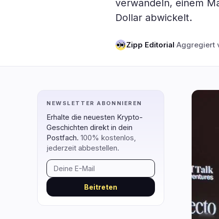
verwandeln, einem Mar
DeFi
Technol
3
Dollar abwickelt.
DEXs
Protokolle
0
Zipp Editorial
·
Aggregiert 
Kreditvergabe
Upgrades
0
Erträge
Skalierun
0
Derivate
KI
2
RWA
Mining
1
NEWSLETTER ABONNIEREN
Erhalte die neuesten Krypto-
Geschichten direkt in dein
navigieren
öffnen
schließen
↑
↓
↵
esc
Postfach.
100% kostenlos,
jederzeit abbestellen.
Beitreten