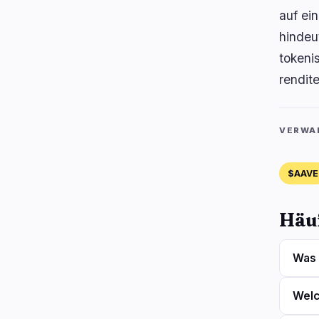
auf ei
hindeu
tokenis
rendit
VERWA
$AAVE
Häuf
Was 
Welc