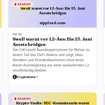
🩸
BEARISH
Swell
warnt vor L2-Aus: Bis 23. Juni
Assets bridgen
zippfeed.com
vor 1d
Swell warnt vor L2-Aus: Bis 23. Juni
Assets bridgen
Der Fall macht Ausstiegsprozesse für Nutzer zu
einem Teil des DeFi-Risikos und zeigt, dass
Renditen und Protokollwachstum ohne einen
klaren Ausstiegsweg aus einer auslaufenden L2
unvollständig bleiben.
CryptoSlate
🩸
BEARISH
Krypto-Vaults:
SEC
-Kommissarin warnt