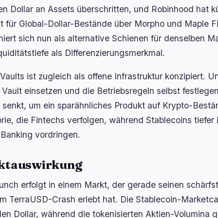
nen Dollar an Assets überschritten, und Robinhood hat kü
t für Global-Dollar-Bestände über Morpho und Maple Fi
oniert sich nun als alternative Schienen für denselben M
quiditätstiefe als Differenzierungsmerkmal.
Vaults ist zugleich als offene Infrastruktur konzipiert.
 Vault einsetzen und die Betriebsregeln selbst festlege
 senkt, um ein sparähnliches Produkt auf Krypto-Bestä
rie, die Fintechs verfolgen, während Stablecoins tiefer
l Banking vordringen.
ktauswirkung
unch erfolgt in einem Markt, der gerade seinen schärf
em TerraUSD-Crash erlebt hat. Die Stablecoin-Marketcap
rden Dollar, während die tokenisierten Aktien-Volumina 