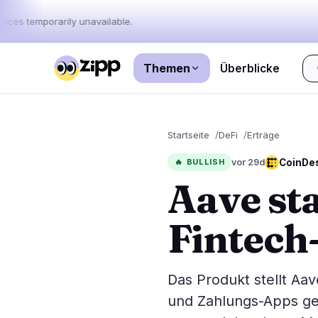
rices temporarily unavailable.
Themen
Überblicke
Live
·
67
Geschichten heute
Startseite
DeFi
Erträge
Märkte
Nachrichten
67
CoinDe
🔥
BULLISH
vor 29d
Aave sta
Preisbew
Neueste Nachrichten
67
Marktana
Eilmeldungen
33
Fintech
ETFs
Ausgewählte Geschichten
0
Makro
Rankings
Stablecoi
Das Produkt stellt Aa
Top 10 & Top 100
Bewegung
und Zahlungs-Apps geh