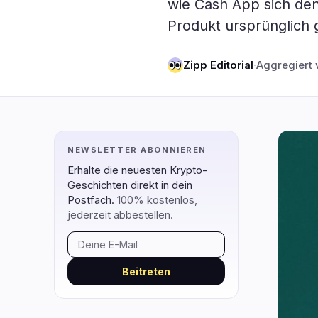
wie Cash App sich den
DeFi
Technol
2
Produkt ursprünglich 
DEXs
Protokolle
0
Zipp Editorial
·
Aggregiert 
Kreditvergabe
Upgrades
0
Erträge
Skalierun
0
Derivate
KI
1
RWA
Mining
1
NEWSLETTER ABONNIEREN
Erhalte die neuesten Krypto-
Geschichten direkt in dein
navigieren
öffnen
schließen
↑
↓
↵
esc
Postfach.
100% kostenlos,
jederzeit abbestellen.
Beitreten