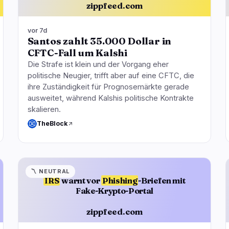
zippfeed.com
vor 7d
Santos zahlt 35.000 Dollar in
CFTC-Fall um Kalshi
Die Strafe ist klein und der Vorgang eher
politische Neugier, trifft aber auf eine CFTC, die
ihre Zuständigkeit für Prognosemärkte gerade
ausweitet, während Kalshis politische Kontrakte
skalieren.
TheBlock
〽️
NEUTRAL
IRS
warnt vor
Phishing
-Briefen mit
Fake-Krypto-Portal
zippfeed.com