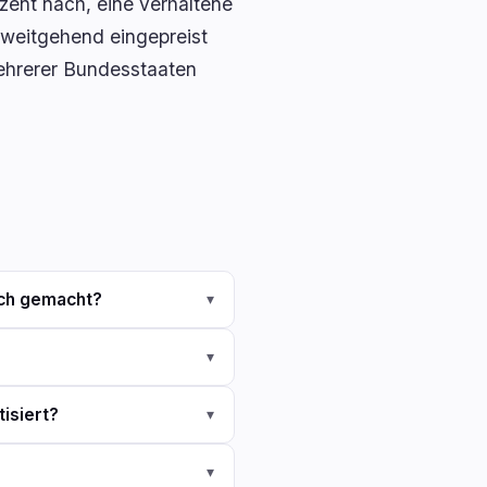
zent nach, eine verhaltene
g weitgehend eingepreist
mehrerer Bundesstaaten
sch gemacht?
▾
▾
isiert?
▾
▾