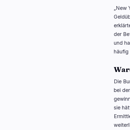
„New Y
Geldüb
erklär
der Be
und ha
häufig
Waru
Die Bu
bei de
gewinn
sie hä
Ermitt
weiter