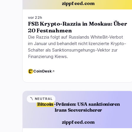
zippfeed.com
vor 22h
FSB Krypto-Razzia in Moskau: Über
20 Festnahmen
Die Razzia folgt auf Russlands WhiteBit-Verbot
im Januar und behandelt nicht lizenzierte Krypto-
Schalter als Sanktionsumgehungs-Vektor zur
Finanzierung Kiews.
CoinDesk
〽️
NEUTRAL
Bitcoin
-Prämien: USA sanktionieren
Irans Seeversicherer
zippfeed.com