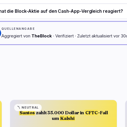
hat die Block-Aktie auf den Cash-App-Vergleich reagiert?
QUELLENANGABE
Aggregiert von
TheBlock
· Verifiziert · Zuletzt aktualisiert vor 30
〽️
NEUTRAL
Santos
zahlt 35.000 Dollar in
CFTC
-Fall
um
Kalshi