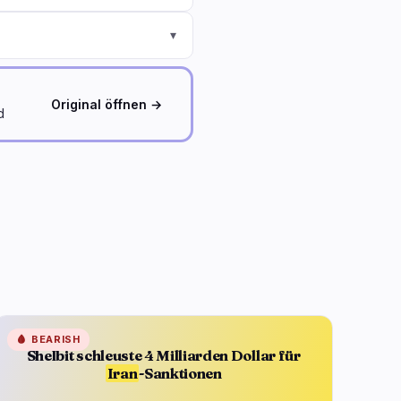
▾
Original öffnen →
d
🩸
BEARISH
Shelbit schleuste 4 Milliarden Dollar für
Iran
-Sanktionen