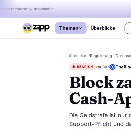
rices temporarily unavailable.
Themen
Überblicke
Live
·
46
Geschichten heute
Startseite
Regulierung
Durchse
Märkte
Nachrichten
46
TheBlo
🩸
BEARISH
vor 30d
Block za
Preisbew
Neueste Nachrichten
46
Marktana
Eilmeldungen
33
Cash-A
ETFs
Ausgewählte Geschichten
0
Makro
Rankings
Stablecoi
Die Geldstrafe ist nur
Top 10 & Top 100
Bewegung
Support-Pflicht und d