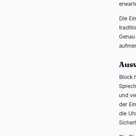
erwart
Die Ei
tradit
Genau 
aufmer
Ausw
Block 
Sprech
und ve
der Ei
die Uh
Sicher