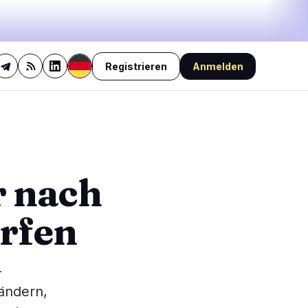
Registrieren
Anmelden
26%
bullish
·
9%
neutral
·
65%
bearish
🔥
Aktuell im Trend
letzte 3h
4
BULLISH
vor 1 Stunde
r nach
4
TKNZ verteidigt Memecoin-
Engagement in aktivem
0
Krypto-ETF
rfen
BEARISH
vor 2 Stunden
0
XRP-ETF-Zuflüsse brechen
um 79 % ein, CLARITY Act
0
stockt
0
-
BEARISH
vor 50 Minuten
CRO-Deal platzt: Trump
rändern,
Media und Crypto.com
steigen aus