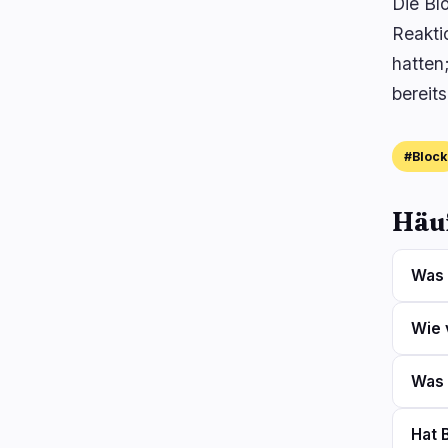
Die Bl
Reakti
hatten
bereits
#Block
Häuf
Was 
Wie 
Was 
Hat 