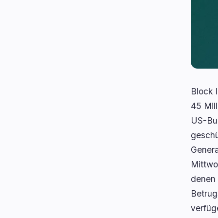
Block 
45 Mil
US-Bun
geschü
Genera
Mittwo
denen 
Betrug
verfüg