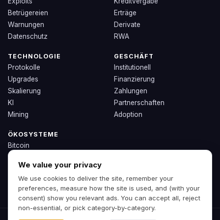
Exploits
Kreditvergabe
Betrügereien
Erträge
Warnungen
Derivate
Datenschutz
RWA
TECHNOLOGIE
GESCHÄFT
Protokolle
Institutionell
Upgrades
Finanzierung
Skalierung
Zahlungen
KI
Partnerschaften
Mining
Adoption
ÖKOSYSTEME
Bitcoin
Ethereum
We value your privacy
Solana
We use cookies to deliver the site, remember your
BNB
preferences, measure how the site is used, and (with your
Andere Chains
consent) show you relevant ads. You can accept all, reject
non-essential, or pick category-by-category.
© 2026 Zipp. Vorschau-Build.