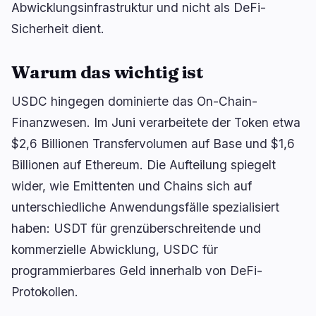
Abwicklungsinfrastruktur und nicht als DeFi-
BEARISH
vor 43 Minuten
XRP fällt um 5%, während frische ETF-Zuflüsse
Sicherheit dient.
um 93% einbrechen
Warum das wichtig ist
navigieren
öffnen
↑
↓
↵
esc
USDC hingegen dominierte das On-Chain-
schließen
Finanzwesen. Im Juni verarbeitete der Token etwa
$2,6 Billionen Transfervolumen auf Base und $1,6
Billionen auf Ethereum. Die Aufteilung spiegelt
wider, wie Emittenten und Chains sich auf
unterschiedliche Anwendungsfälle spezialisiert
haben: USDT für grenzüberschreitende und
kommerzielle Abwicklung, USDC für
programmierbares Geld innerhalb von DeFi-
Protokollen.