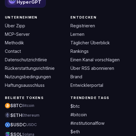
HyperGPT
UNTERNEHMEN
ENTDECKEN
Über Zipp
Registrieren
MCP-Server
Lernen
Methodik
Täglicher Überblick
Contact
Rankings
Datenschutzrichtlinie
Einen Kanal vorschlagen
Rückerstattungsrichtlinie
Über RSS abonnieren
Nutzungsbedingungen
Brand
Haftungsausschluss
Entwicklerportal
BELIEBTE TOKENS
TRENDENDE TAGS
$BTC
Bitcoin
$btc
#bitcoin
$ETH
Ethereum
#institutionalflow
$USDC
USDC
$eth
$SOL
Solana