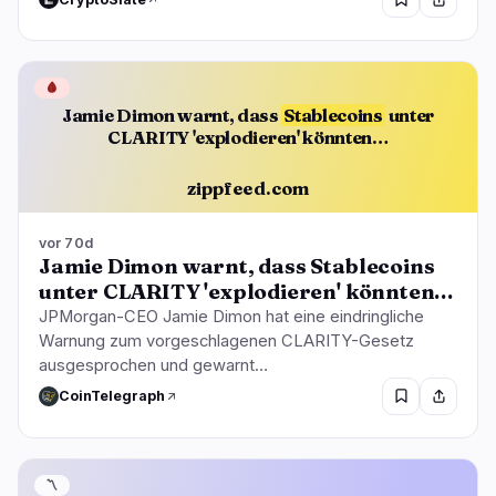
🩸
Jamie Dimon warnt, dass
Stablecoins
unter
CLARITY 'explodieren' könnten…
zippfeed.com
vor 70d
Jamie Dimon warnt, dass Stablecoins
unter CLARITY 'explodieren' könnten…
JPMorgan-CEO Jamie Dimon hat eine eindringliche
Warnung zum vorgeschlagenen CLARITY-Gesetz
ausgesprochen und gewarnt…
CoinTelegraph
〽️