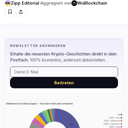
Zipp Editorial
·
Aggregiert von
WuBlockchain
Regulierung
Sicherheit
5
0
Regierung
Hacks
2
0
Recht
Exploits
0
0
Compliance
Betrügereien
2
0
NEWSLETTER ABONNIEREN
Steuer
Warnungen
Erhalte die neuesten Krypto-Geschichten direkt in dein
0
0
Postfach.
100% kostenlos, jederzeit abbestellen.
Durchsetzung
Datenschutz
1
0
Beitreten
DeFi
Technologie
3
7
DEXs
Protokolle
0
1
Kreditvergabe
Upgrades
0
3
Erträge
Skalierung
0
0
Derivate
KI
2
2