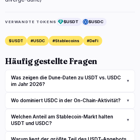
$USDT
$USDC
VERWANDTE TOKENS
$USDT
#USDC
#Stablecoins
#DeFi
Häufig gestellte Fragen
Was zeigen die Dune-Daten zu USDT vs. USDC
▾
im Jahr 2026?
Wo dominiert USDC in der On-Chain-Aktivität?
▾
Welchen Anteil am Stablecoin-Markt halten
▾
USDT und USDC?
Warum liegt der größte Teil des USDT-Angebots