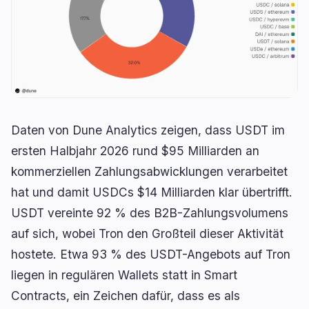
RWA
Mining
1
1
Geschäft
Ökosysteme
7
0
Institutionell
Bitcoin
4
0
Finanzierung
Ethereum
1
0
Daten von Dune Analytics zeigen, dass USDT im
Zahlungen
Solana
0
0
ersten Halbjahr 2026 rund $95 Milliarden an
Partnerschaften
BNB
0
0
kommerziellen Zahlungsabwicklungen verarbeitet
Adoption
Andere Chains
2
0
hat und damit USDCs $14 Milliarden klar übertrifft.
USDT vereinte 92 % des B2B-Zahlungsvolumens
auf sich, wobei Tron den Großteil dieser Aktivität
🔥
Aktuell im Trend
letzte 3h
hostete. Etwa 93 % des USDT-Angebots auf Tron
BULLISH
vor 1 Stunde
Trump setzt im Iran-Konflikt auf wirtschaftlichen
liegen in regulären Wallets statt in Smart
Druck
Contracts, ein Zeichen dafür, dass es als