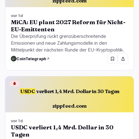
zippfeed.com
vor 1d
MiCA: EU plant 2027 Reform für Nicht-
EU-Emittenten
Die Überprüfung rückt grenzüberschreitende
Emissionen und neue Zahlungsmodelle in den
Mittelpunkt der nächsten Runde der EU-Kryptopolitik.
CoinTelegraph
🩸
USDC
verliert 1,4 Mrd. Dollar in 30 Tagen
zippfeed.com
vor 1d
USDC verliert 1,4 Mrd. Dollar in 30
Tagen