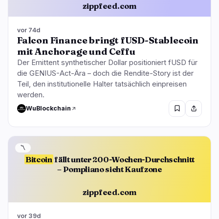
zippfeed.com
vor 74d
Falcon Finance bringt fUSD-Stablecoin
mit Anchorage und Ceffu
Der Emittent synthetischer Dollar positioniert fUSD für
die GENIUS-Act-Ära – doch die Rendite-Story ist der
Teil, den institutionelle Halter tatsächlich einpreisen
werden.
WuBlockchain
〽️
Bitcoin
fällt unter 200-Wochen-Durchschnitt
– Pompliano sieht Kaufzone
zippfeed.com
vor 39d