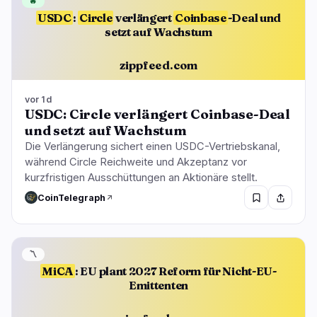
🔥
USDC
:
Circle
verlängert
Coinbase
-Deal und
setzt auf Wachstum
zippfeed.com
vor 1d
USDC: Circle verlängert Coinbase-Deal
und setzt auf Wachstum
Die Verlängerung sichert einen USDC-Vertriebskanal,
während Circle Reichweite und Akzeptanz vor
kurzfristigen Ausschüttungen an Aktionäre stellt.
CoinTelegraph
〽️
MiCA
: EU plant 2027 Reform für Nicht-EU-
Emittenten