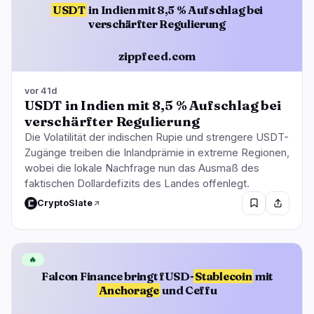
USDT
in Indien mit 8,5 % Aufschlag bei
verschärfter Regulierung
zippfeed.com
vor 41d
USDT in Indien mit 8,5 % Aufschlag bei
verschärfter Regulierung
Die Volatilität der indischen Rupie und strengere USDT-
Zugänge treiben die Inlandprämie in extreme Regionen,
wobei die lokale Nachfrage nun das Ausmaß des
faktischen Dollardefizits des Landes offenlegt.
CryptoSlate
🔥
Falcon Finance bringt fUSD-
Stablecoin
mit
Anchorage
und Ceffu