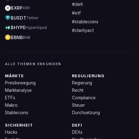
#defi
$XRP
XRP
#etf
$USDT
Tether
#stablecoins
$HYPE
Hyperliquid
#clarityact
$BNB
BNB
ALLE THEMEN ERKUNDEN
MÄRKTE
REGULIERUNG
Preisbewegung
Regierung
Marktanalyse
Recht
ETFs
Compliance
Makro
Steuer
Stablecoins
Durchsetzung
SICHERHEIT
DEFI
Hacks
DEXs