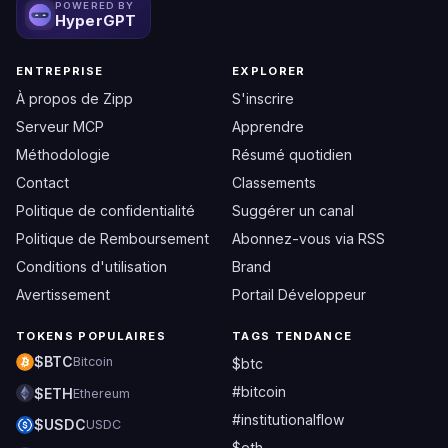
POWERED BY
HyperGPT
ENTREPRISE
EXPLORER
À propos de Zipp
S'inscrire
Serveur MCP
Apprendre
Méthodologie
Résumé quotidien
Contact
Classements
Politique de confidentialité
Suggérer un canal
Politique de Remboursement
Abonnez-vous via RSS
Conditions d'utilisation
Brand
Avertissement
Portail Développeur
TOKENS POPULAIRES
TAGS TENDANCE
$BTC
Bitcoin
$btc
#bitcoin
$ETH
Ethereum
#institutionalflow
$USDC
USDC
$eth