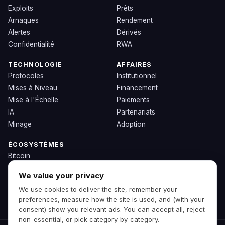
Exploits
Prêts
Arnaques
Rendement
Alertes
Dérivés
Confidentialité
RWA
TECHNOLOGIE
AFFAIRES
Protocoles
Institutionnel
Mises à Niveau
Financement
Mise à l'Échelle
Paiements
IA
Partenariats
Minage
Adoption
ÉCOSYSTÈMES
Bitcoin
Ethereum
We value your privacy
Solana
We use cookies to deliver the site, remember your
BNB
preferences, measure how the site is used, and (with your
Autres Chaînes
consent) show you relevant ads. You can accept all, reject
non-essential, or pick category-by-category.