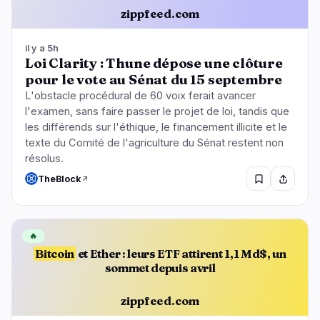
zippfeed.com
il y a 5h
Loi Clarity : Thune dépose une clôture
pour le vote au Sénat du 15 septembre
L'obstacle procédural de 60 voix ferait avancer
l'examen, sans faire passer le projet de loi, tandis que
les différends sur l'éthique, le financement illicite et le
texte du Comité de l'agriculture du Sénat restent non
résolus.
TheBlock
🔥
Bitcoin
et Ether : leurs ETF attirent 1,1 Md$, un
sommet depuis avril
zippfeed.com