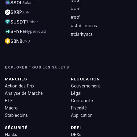
$SOL
Solana
#defi
$XRP
XRP
#etf
$USDT
Tether
#stablecoins
$HYPE
Hyperliquid
#clarityact
$BNB
BNB
EXPLORER TOUS LES SUJETS
MARCHÉS
RÉGULATION
Action des Prix
Gouvernement
Analyse de Marché
Légal
ETF
Conformité
Macro
Fiscalité
Stablecoins
Application
SÉCURITÉ
DEFI
Hacks
DEXs