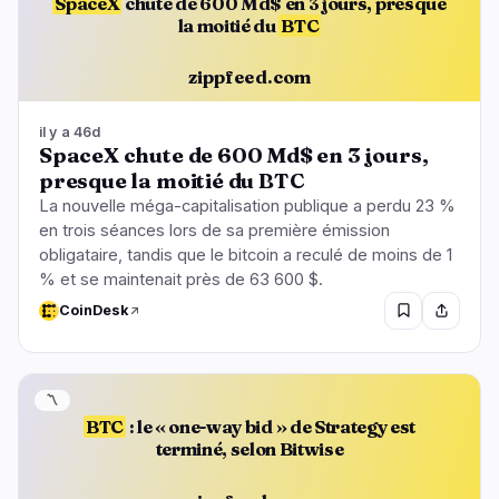
SpaceX
chute de 600 Md$ en 3 jours, presque
la moitié du
BTC
zippfeed.com
il y a 46d
SpaceX chute de 600 Md$ en 3 jours,
presque la moitié du BTC
La nouvelle méga-capitalisation publique a perdu 23 %
en trois séances lors de sa première émission
obligataire, tandis que le bitcoin a reculé de moins de 1
% et se maintenait près de 63 600 $.
CoinDesk
〽️
BTC
: le « one-way bid » de Strategy est
terminé, selon Bitwise