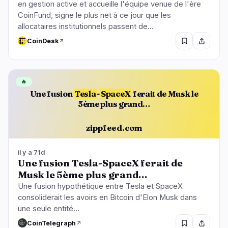
en gestion active et accueille l'équipe venue de l'ère
CoinFund, signe le plus net à ce jour que les
allocataires institutionnels passent de…
CoinDesk
🔥
Une fusion
Tesla
-
SpaceX
ferait de Musk le
5ème plus grand…
zippfeed.com
il y a 71d
Une fusion Tesla-SpaceX ferait de
Musk le 5ème plus grand…
Une fusion hypothétique entre Tesla et SpaceX
consoliderait les avoirs en Bitcoin d'Elon Musk dans
une seule entité…
CoinTelegraph