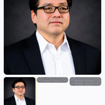
Prêts
Mises à Niveau
0
3
Rendement
Mise à l'Échelle
0
0
Dérivés
IA
1
2
RWA
Minage
1
0
Affaires
Écosystèmes
3
1
Institutionnel
Bitcoin
1
0
Financement
Ethereum
0
0
Paiements
Solana
1
0
Partenariats
BNB
1
0
Adoption
Autres Chaînes
0
1