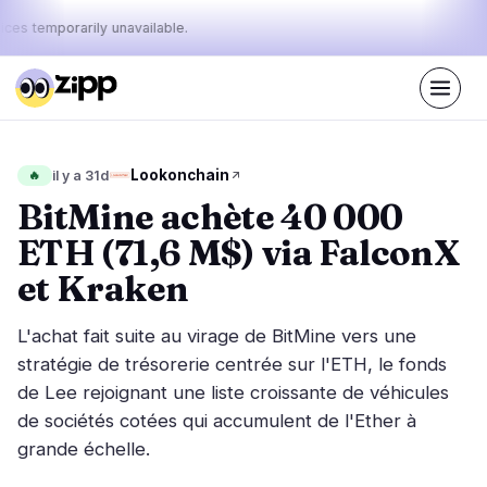
ices temporarily unavailable.
En direct
·
37
histoires aujourd'hui
Le pouls
Lookonchain
🔥
il y a 31d
43%
25%
32%
·
·
d'aujourd'hui
bullish
neutral
bearish
BitMine achète 40 000
:
ETH (71,6 M$) via FalconX
Marchés
Actualités
16
37
et Kraken
Action des Prix
Dernières nouvelles
1
37
L'achat fait suite au virage de BitMine vers une
Analyse de Marché
Nouvelles de dernière minute
5
24
stratégie de trésorerie centrée sur l'ETH, le fonds
ETF
de Lee rejoignant une liste croissante de véhicules
Histoires en vedette
3
0
de sociétés cotées qui accumulent de l'Ether à
Macro
5
Classements
grande échelle.
Stablecoins
2
Mouvements Top 10
& Top 100