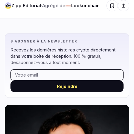
Zipp Editorial
·
Agrégé de
Lookonchain
Régulation
Sécurité
7
3
S'ABONNER À LA NEWSLETTER
Gouvernement
Hacks
6
3
Recevez les dernières histoires crypto directement
Légal
Exploits
0
0
dans votre boîte de réception.
100 % gratuit,
Conformité
Arnaques
désabonnez-vous à tout moment.
0
0
Fiscalité
Alertes
1
0
Application
Confidentialité
0
0
Rejoindre
DeFi
Technologie
2
5
DEXs
Protocoles
0
0