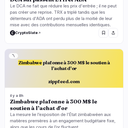
Le DCA ne fait que réduire les prix d'entrée ; il ne peut
pas créer une reprise. TRX a triplé tandis que les
détenteurs d'ADA ont perdu plus de la moitié de leur
mise avec des contributions mensuelles identiques.
CryptoSlate
〽️
Zimbabwe
plafonne à 300 M$ le soutien à
l’achat d’or
zippfeed.com
il y a 8h
Zimbabwe plafonne à 300 M$ le
soutien à l’achat d’or
La mesure lie l’exposition de l’État zimbabwéen aux
matières premières à un engagement budgétaire fixe,
alors que les cours de l’or fluctuent.