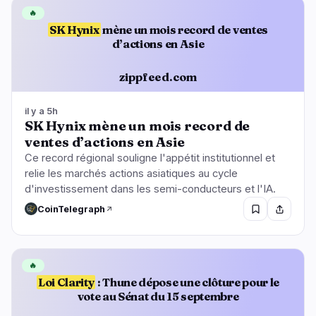
🔥
SK Hynix
mène un mois record de ventes
d’actions en Asie
zippfeed.com
il y a 5h
SK Hynix mène un mois record de
ventes d’actions en Asie
Ce record régional souligne l'appétit institutionnel et
relie les marchés actions asiatiques au cycle
d'investissement dans les semi-conducteurs et l'IA.
CoinTelegraph
🔥
Loi Clarity
: Thune dépose une clôture pour le
vote au Sénat du 15 septembre