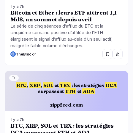
il y a 7h
Bitcoin et Ether : leurs ETF attirent 1,1
Md$, un sommet depuis avril
La série de cinq séances d’afflux du BTC et la
cinquième semaine positive d’affilée de l’ETH
élargissent le signal d’afflux au-delà d’un seul actif,
malgré le faible volume d’échanges.
TheBlock
〽️
BTC
,
XRP
,
SOL
et
TRX
: les stratégies
DCA
surpassent
ETH
et
ADA
zippfeed.com
il y a 7h
BTC, XRP, SOL et TRX : les stratégies
DCA surpassent ETH et ADA