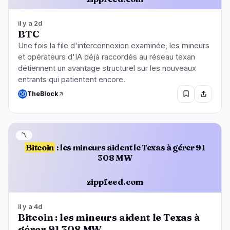
il y a 2d
BTC
Une fois la file d'interconnexion examinée, les mineurs
et opérateurs d'IA déjà raccordés au réseau texan
détiennent un avantage structurel sur les nouveaux
entrants qui patientent encore.
TheBlock
〽️
Bitcoin
: les mineurs aident le Texas à gérer 91
308 MW
zippfeed.com
il y a 4d
Bitcoin : les mineurs aident le Texas à
gérer 91 308 MW