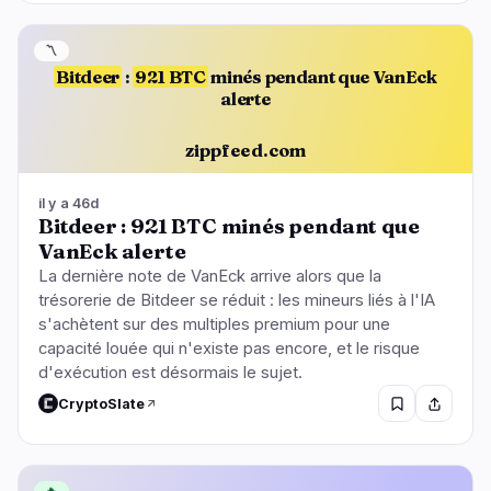
〽️
Bitdeer
:
921 BTC
minés pendant que VanEck
alerte
zippfeed.com
il y a 46d
Bitdeer : 921 BTC minés pendant que
VanEck alerte
La dernière note de VanEck arrive alors que la
trésorerie de Bitdeer se réduit : les mineurs liés à l'IA
s'achètent sur des multiples premium pour une
capacité louée qui n'existe pas encore, et le risque
d'exécution est désormais le sujet.
CryptoSlate