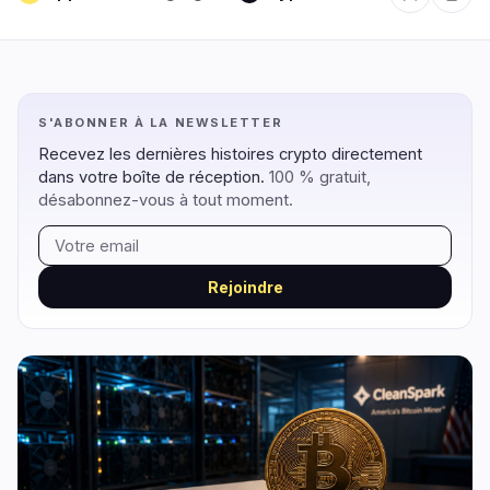
Régulation
Sécurité
11
1
S'ABONNER À LA NEWSLETTER
Recevez les dernières histoires crypto directement
Gouvernement
Hacks
9
1
dans votre boîte de réception.
100 % gratuit,
Légal
Exploits
1
0
désabonnez-vous à tout moment.
Conformité
Arnaques
1
0
Fiscalité
Alertes
0
0
Rejoindre
Application
Confidentialité
0
0
DeFi
Technologie
1
6
DEXs
Protocoles
0
0