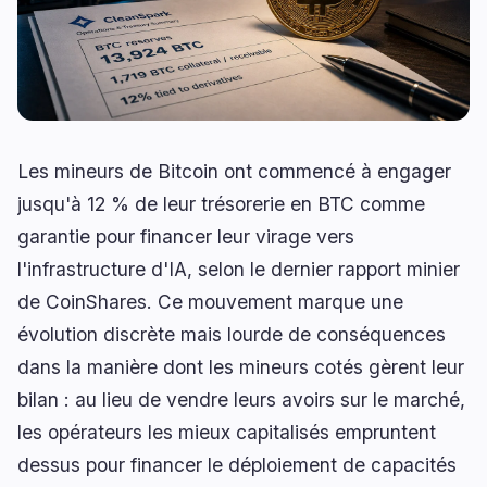
Prêts
Mises à Niveau
0
1
Rendement
Mise à l'Échelle
0
2
Dérivés
IA
0
3
RWA
Minage
1
0
Les mineurs de Bitcoin ont commencé à engager
jusqu'à 12 % de leur trésorerie en BTC comme
garantie pour financer leur virage vers
Affaires
Écosystèmes
7
0
l'infrastructure d'IA, selon le dernier rapport minier
de CoinShares. Ce mouvement marque une
Institutionnel
Bitcoin
3
0
évolution discrète mais lourde de conséquences
Financement
Ethereum
1
0
dans la manière dont les mineurs cotés gèrent leur
Paiements
Solana
1
0
bilan : au lieu de vendre leurs avoirs sur le marché,
Partenariats
BNB
0
0
les opérateurs les mieux capitalisés empruntent
Adoption
Autres Chaînes
2
0
dessus pour financer le déploiement de capacités