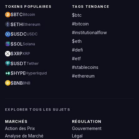
TOKENS POPULAIRES
TAGS TENDANCE
$BTC
Bitcoin
$btc
#bitcoin
$ETH
Ethereum
#institutionalflow
$USDC
USDC
$eth
$SOL
Solana
#defi
$XRP
XRP
#etf
$USDT
Tether
#stablecoins
$HYPE
Hyperliquid
#ethereum
$BNB
BNB
EXPLORER TOUS LES SUJETS
MARCHÉS
RÉGULATION
Action des Prix
Gouvernement
Analyse de Marché
Légal