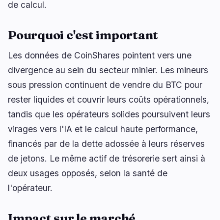
de calcul.
Pourquoi c'est important
🔥
Tendances actuelles
dernières 3h
Les données de CoinShares pointent vers une
BULLISH
il y a 2 heures
divergence au sein du secteur minier. Les mineurs
Coinbase propose le trading d'actions
américaines 24/5 aux utilisateurs britanniques
sous pression continuent de vendre du BTC pour
rester liquides et couvrir leurs coûts opérationnels,
BEARISH
il y a 1 heure
Swell avertit ses utilisateurs avant l’arrêt de son
tandis que les opérateurs solides poursuivent leurs
L2
virages vers l'IA et le calcul haute performance,
BULLISH
il y a 2 heures
financés par de la dette adossée à leurs réserves
Coinbase lance le trading d'actions américaines
de jetons. Le même actif de trésorerie sert ainsi à
24/5 pour les utilisateurs britanniques
deux usages opposés, selon la santé de
l'opérateur.
naviguer
ouvrir
fermer
↑
↓
↵
esc
Impact sur le marché