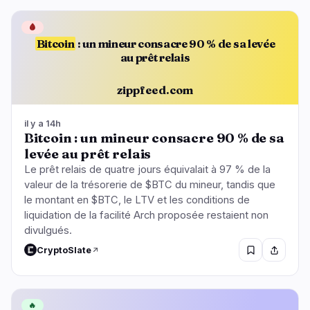
🩸
Bitcoin
: un mineur consacre 90 % de sa levée
au prêt relais
zippfeed.com
il y a 14h
Bitcoin : un mineur consacre 90 % de sa
levée au prêt relais
Le prêt relais de quatre jours équivalait à 97 % de la
valeur de la trésorerie de $BTC du mineur, tandis que
le montant en $BTC, le LTV et les conditions de
liquidation de la facilité Arch proposée restaient non
divulgués.
CryptoSlate
🔥