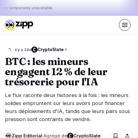
ices temporarily unavailable.
En direct
·
54
histoires aujourd'hui
Le pouls
CryptoSlate
〽️
il y a 28d
37%
20%
43%
·
·
d'aujourd'hui
bullish
neutral
bearish
BTC : les mineurs
:
engagent 12 % de leur
Marchés
Actualités
28
54
trésorerie pour l'IA
Action des Prix
Dernières nouvelles
3
54
Le flux raconte deux histoires à la fois : les mineurs
Analyse de Marché
Nouvelles de dernière minute
14
24
solides empruntent sur leurs avoirs pour financer
ETF
leurs déploiements d'IA, tandis que leurs pairs sous
Histoires en vedette
3
0
pression sont contraints de vendre.
Macro
6
Classements
Stablecoins
2
Mouvements Top 10
Zipp Editorial
·
Agrégé de
CryptoSlate
& Top 100