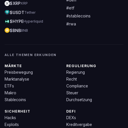
$XRP
XRP
#etf
$USDT
Tether
#stablecoins
$HYPE
Hyperliquid
#rwa
$BNB
BNB
ALLE THEMEN ERKUNDEN
MÄRKTE
REGULIERUNG
Preisbewegung
Regierung
Marktanalyse
Recht
ETFs
Compliance
Makro
Steuer
Stablecoins
Durchsetzung
SICHERHEIT
DEFI
Hacks
DEXs
Exploits
Kreditvergabe