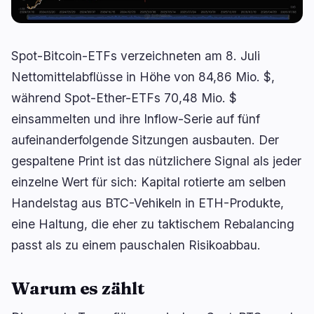
Kreditvergabe
Upgrades
0
0
Erträge
Skalierung
0
2
Spot-Bitcoin-ETFs verzeichneten am 8. Juli
Derivate
KI
1
0
Nettomittelabflüsse in Höhe von 84,86 Mio. $,
RWA
Mining
2
4
während Spot-Ether-ETFs 70,48 Mio. $
einsammelten und ihre Inflow-Serie auf fünf
aufeinanderfolgende Sitzungen ausbauten. Der
gespaltene Print ist das nützlichere Signal als jeder
Geschäft
Ökosysteme
15
0
einzelne Wert für sich: Kapital rotierte am selben
Handelstag aus BTC-Vehikeln in ETH-Produkte,
Institutionell
Bitcoin
9
0
eine Haltung, die eher zu taktischem Rebalancing
Finanzierung
Ethereum
1
0
passt als zu einem pauschalen Risikoabbau.
Zahlungen
Solana
2
0
Partnerschaften
BNB
1
0
Warum es zählt
Adoption
Andere Chains
2
0