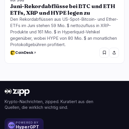
vor 36d
Juni-Rekordabflüsse bei BTC und ETH
ETFs, XRP und HYPE legen zu
Den Rekordabflüssen aus US-Spot-Bitcoin- und Ether-
ETFs im Juni stehen 59 Mio. $ nettozufluss in XRP-
Produkte und 161 Mio. $ in Hyperliquid-Vehikel
gegenüber, wobei HYPE von 80 Mio. $ an monatlichen
Protokollgebühren profitiert.
CoinDesk
Krypto-Nachrichten, zipped. Kuratiert aus den
Quellen, die wirklich wichtig sind.
POWERED BY
HyperGPT