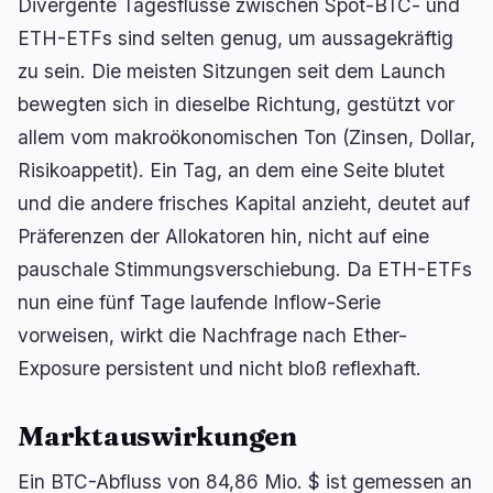
Divergente Tagesflüsse zwischen Spot-BTC- und
ETH-ETFs sind selten genug, um aussagekräftig
zu sein. Die meisten Sitzungen seit dem Launch
🔥
Aktuell im Trend
letzte 3h
bewegten sich in dieselbe Richtung, gestützt vor
allem vom makroökonomischen Ton (Zinsen, Dollar,
BULLISH
vor 25 Minuten
Trump: Krypto-Ethikklausel könnte US-
Risikoappetit). Ein Tag, an dem eine Seite blutet
Regulierung ermöglichen
und die andere frisches Kapital anzieht, deutet auf
BEARISH
vor 2 Stunden
Präferenzen der Allokatoren hin, nicht auf eine
BTC-Inhaber verdünnt Investoren um 98 %, ohne
Coins zu verkaufen
pauschale Stimmungsverschiebung. Da ETH-ETFs
nun eine fünf Tage laufende Inflow-Serie
BEARISH
vor 14 Minuten
vorweisen, wirkt die Nachfrage nach Ether-
Clarity Act: Senat verschiebt Abstimmung auf
September
Exposure persistent und nicht bloß reflexhaft.
navigieren
öffnen
↑
↓
↵
esc
Marktauswirkungen
schließen
Ein BTC-Abfluss von 84,86 Mio. $ ist gemessen an