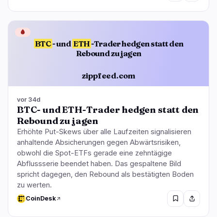
🩸
BTC
- und
ETH
-Trader hedgen statt den
Rebound zu jagen
zippfeed.com
vor 34d
BTC- und ETH-Trader hedgen statt den
Rebound zu jagen
Erhöhte Put-Skews über alle Laufzeiten signalisieren
anhaltende Absicherungen gegen Abwärtsrisiken,
obwohl die Spot-ETFs gerade eine zehntägige
Abflussserie beendet haben. Das gespaltene Bild
spricht dagegen, den Rebound als bestätigten Boden
zu werten.
CoinDesk