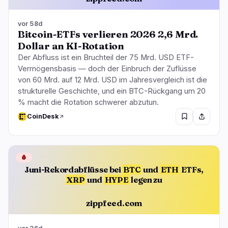
vor 58d
Bitcoin-ETFs verlieren 2026 2,6 Mrd.
Dollar an KI-Rotation
Der Abfluss ist ein Bruchteil der 75 Mrd. USD ETF-
Vermögensbasis — doch der Einbruch der Zuflüsse
von 60 Mrd. auf 12 Mrd. USD im Jahresvergleich ist die
strukturelle Geschichte, und ein BTC-Rückgang um 20
% macht die Rotation schwerer abzutun.
CoinDesk
🩸
Juni-Rekordabflüsse bei
BTC
und
ETH
ETFs,
XRP
und
HYPE
legen zu
zippfeed.com