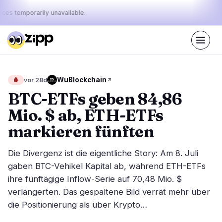
ices temporarily unavailable.
Live
·
66
Geschichten heute
Der Puls
WuBlockchain
🩸
vor 28d
47%
9%
44%
·
·
von
bullish
neutral
bearish
BTC-ETFs geben 84,86
heute:
Mio. $ ab, ETH-ETFs
Märkte
Nachrichten
27
66
markieren fünften
Preisbewegung
Neueste Nachrichten
6
66
Die Divergenz ist die eigentliche Story: Am 8. Juli
Marktanalyse
Eilmeldungen
12
36
gaben BTC-Vehikel Kapital ab, während ETH-ETFs
ETFs
ihre fünftägige Inflow-Serie auf 70,48 Mio. $
Ausgewählte Geschichten
1
0
verlängerten. Das gespaltene Bild verrät mehr über
Makro
5
Rankings
die Positionierung als über Krypto…
Stablecoins
3
Top 10 & Top 100
Bewegung