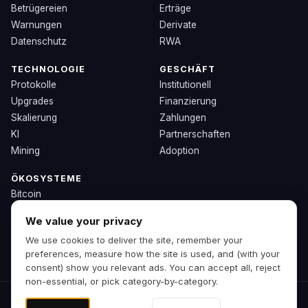
Betrügereien
Erträge
Warnungen
Derivate
Datenschutz
RWA
TECHNOLOGIE
GESCHÄFT
Protokolle
Institutionell
Upgrades
Finanzierung
Skalierung
Zahlungen
KI
Partnerschaften
Mining
Adoption
ÖKOSYSTEME
Bitcoin
Ethereum
We value your privacy
Solana
We use cookies to deliver the site, remember your
BNB
preferences, measure how the site is used, and (with your
Andere Chains
consent) show you relevant ads. You can accept all, reject
non-essential, or pick category-by-category.
© 2026 Zipp. Vorschau-Build.