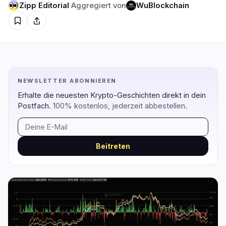
Zipp Editorial
·
Aggregiert von
WuBlockchain
Regulierung
Sicherheit
13
2
Regierung
Hacks
8
1
NEWSLETTER ABONNIEREN
Recht
Exploits
3
0
Erhalte die neuesten Krypto-Geschichten direkt in dein
Compliance
Betrügereien
2
1
Postfach.
100% kostenlos, jederzeit abbestellen.
Steuer
Warnungen
0
0
Durchsetzung
Datenschutz
0
0
Beitreten
DeFi
Technologie
3
6
DEXs
Protokolle
0
0