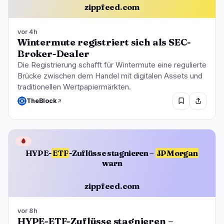
zippfeed.com
vor 4h
Wintermute registriert sich als SEC-
Broker-Dealer
Die Registrierung schafft für Wintermute eine regulierte
Brücke zwischen dem Handel mit digitalen Assets und
traditionellen Wertpapiermärkten.
TheBlock
🩸
HYPE-
ETF
-Zuflüsse stagnieren –
JPMorgan
warn
zippfeed.com
vor 8h
HYPE-ETF-Zuflüsse stagnieren –