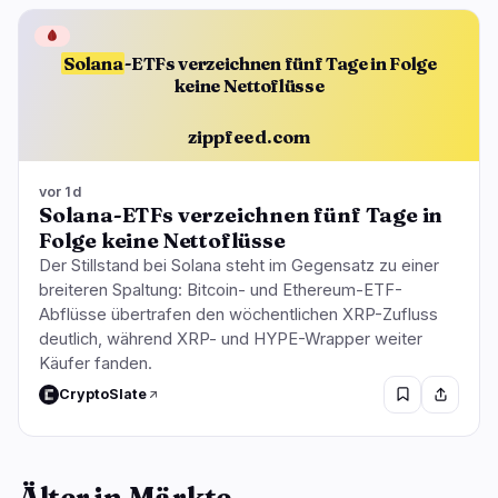
🩸
Solana
-ETFs verzeichnen fünf Tage in Folge
keine Nettoflüsse
zippfeed.com
vor 1d
Solana-ETFs verzeichnen fünf Tage in
Folge keine Nettoflüsse
Der Stillstand bei Solana steht im Gegensatz zu einer
breiteren Spaltung: Bitcoin- und Ethereum-ETF-
Abflüsse übertrafen den wöchentlichen XRP-Zufluss
deutlich, während XRP- und HYPE-Wrapper weiter
Käufer fanden.
CryptoSlate
Älter in Märkte