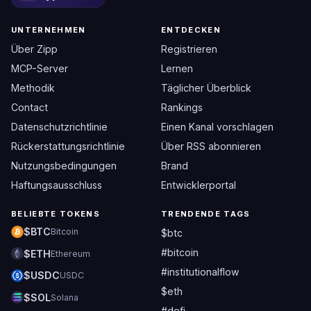
UNTERNEHMEN
ENTDECKEN
Über Zipp
Registrieren
MCP-Server
Lernen
Methodik
Täglicher Überblick
Contact
Rankings
Datenschutzrichtlinie
Einen Kanal vorschlagen
Rückerstattungsrichtlinie
Über RSS abonnieren
Nutzungsbedingungen
Brand
Haftungsausschluss
Entwicklerportal
BELIEBTE TOKENS
TRENDENDE TAGS
$BTC
Bitcoin
$btc
#bitcoin
$ETH
Ethereum
#institutionalflow
$USDC
USDC
$eth
$SOL
Solana
#defi