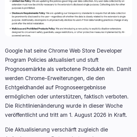
Kreditvergabe
Upgrades
0
1
Erträge
Skalierung
0
0
Derivate
KI
1
0
RWA
Mining
1
0
Google hat seine Chrome Web Store Developer
Program Policies aktualisiert und stuft
Prognosemärkte als verbotene Produkte ein. Damit
Geschäft
Ökosysteme
7
2
werden Chrome-Erweiterungen, die den
Echtgeldhandel auf Prognoseergebnisse
Institutionell
Bitcoin
3
1
ermöglichen oder unterstützen, faktisch verboten.
Finanzierung
Ethereum
1
0
Die Richtlinienänderung wurde in dieser Woche
Zahlungen
Solana
1
0
veröffentlicht und tritt am 1. August 2026 in Kraft.
Partnerschaften
BNB
2
0
Adoption
Andere Chains
0
1
Die Aktualisierung verschärft zugleich die