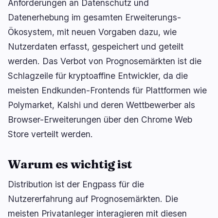
Anforderungen an Datenschutz und
Datenerhebung im gesamten Erweiterungs-
Ökosystem, mit neuen Vorgaben dazu, wie
🔥
Aktuell im Trend
letzte 3h
Nutzerdaten erfasst, gespeichert und geteilt
werden. Das Verbot von Prognosemärkten ist die
BEARISH
vor 2 Stunden
Bybit gewinnt einstweilige Verfügung 17 Monate
Schlagzeile für kryptoaffine Entwickler, da die
nach dem $1,46 Milliarden Lazarus-Hack
meisten Endkunden-Frontends für Plattformen wie
BULLISH
vor 52 Minuten
Polymarket, Kalshi und deren Wettbewerber als
CLARITY Act steht vor einem 60-Stimmen
Showdown im Senat
Browser-Erweiterungen über den Chrome Web
Store verteilt werden.
BULLISH
vor 2 Stunden
Krypto-Kartenausgaben erreichen mit $759M
neues Allzeithoch
Warum es wichtig ist
Distribution ist der Engpass für die
navigieren
öffnen
↑
↓
↵
esc
schließen
Nutzererfahrung auf Prognosemärkten. Die
meisten Privatanleger interagieren mit diesen