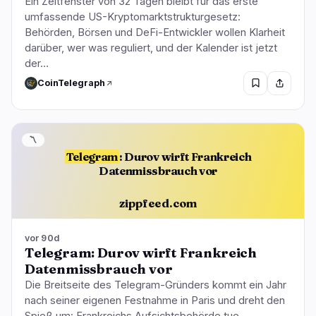
Ein Zeitfenster von 32 Tagen bleibt für das erste
umfassende US-Kryptomarktstrukturgesetz:
Behörden, Börsen und DeFi-Entwickler wollen Klarheit
darüber, wer was reguliert, und der Kalender ist jetzt
der…
CoinTelegraph
〽️
Telegram
: Durov wirft Frankreich
Datenmissbrauch vor
zippfeed.com
vor 90d
Telegram: Durov wirft Frankreich
Datenmissbrauch vor
Die Breitseite des Telegram-Gründers kommt ein Jahr
nach seiner eigenen Festnahme in Paris und dreht den
Spieß um: Frankreichs Aufsichtsbehörde tue,