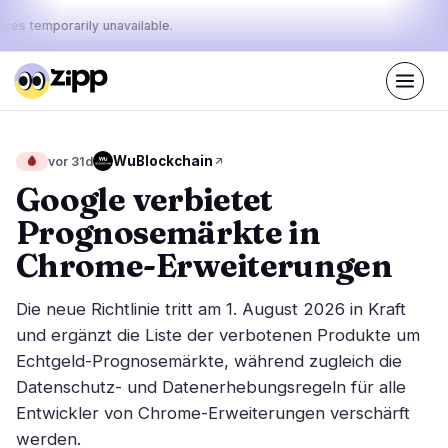
ices temporarily unavailable.
Live
·
42
Geschichten heute
Der Puls
WuBlockchain
🩸
vor 31d
26%
12%
62%
·
·
von
bullish
neutral
bearish
Google verbietet
heute:
Prognosemärkte in
Märkte
Nachrichten
14
42
Chrome-Erweiterungen
Preisbewegung
Neueste Nachrichten
1
42
Die neue Richtlinie tritt am 1. August 2026 in Kraft
Marktanalyse
Eilmeldungen
6
30
und ergänzt die Liste der verbotenen Produkte um
ETFs
Echtgeld-Prognosemärkte, während zugleich die
Ausgewählte Geschichten
2
0
Datenschutz- und Datenerhebungsregeln für alle
Makro
4
Rankings
Entwickler von Chrome-Erweiterungen verschärft
Stablecoins
1
Top 10 & Top 100
werden.
Bewegung