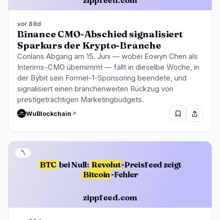
vor 88d
Binance CMO-Abschied signalisiert
Sparkurs der Krypto-Branche
Conlans Abgang am 15. Juni — wobei Eowyn Chen als
Interims-CMO übernimmt — fällt in dieselbe Woche, in
der Bybit sein Formel-1-Sponsoring beendete, und
signalisiert einen branchenweiten Rückzug von
prestigeträchtigen Marketingbudgets.
WuBlockchain
〽️
BTC
bei Null:
Revolut
-Preisfeed zeigt
Bitcoin
-Fehler
zippfeed.com