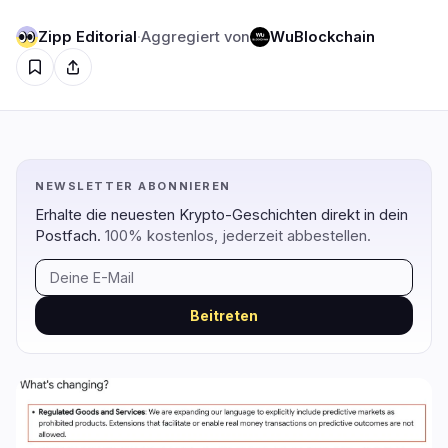
Zipp Editorial
·
Aggregiert von
WuBlockchain
Regulierung
Sicherheit
9
5
Regierung
Hacks
5
5
Recht
Exploits
0
0
NEWSLETTER ABONNIEREN
Compliance
Betrügereien
3
0
Erhalte die neuesten Krypto-Geschichten direkt in dein
Postfach.
100% kostenlos, jederzeit abbestellen.
Steuer
Warnungen
0
0
Durchsetzung
Datenschutz
1
0
Beitreten
DeFi
Technologie
2
3
DEXs
Protokolle
0
2