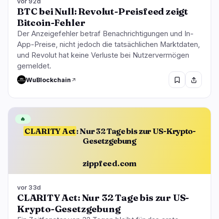
vor 92d
BTC bei Null: Revolut-Preisfeed zeigt
Bitcoin-Fehler
Der Anzeigefehler betraf Benachrichtigungen und In-
App-Preise, nicht jedoch die tatsächlichen Marktdaten,
und Revolut hat keine Verluste bei Nutzervermögen
gemeldet.
WuBlockchain
🔥
CLARITY Act
: Nur 32 Tage bis zur US-Krypto-
Gesetzgebung
zippfeed.com
vor 33d
CLARITY Act: Nur 32 Tage bis zur US-
Krypto-Gesetzgebung