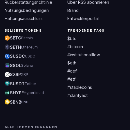
Rückerstattungsrichtlinie
Über RSS abonnieren
Nutzungsbedingungen
Brand
Haftungsausschluss
Entwicklerportal
BELIEBTE TOKENS
TRENDENDE TAGS
$BTC
Bitcoin
$btc
#bitcoin
$ETH
Ethereum
#institutionalflow
$USDC
USDC
$eth
$SOL
Solana
#defi
$XRP
XRP
#etf
$USDT
Tether
#stablecoins
$HYPE
Hyperliquid
#clarityact
$BNB
BNB
ALLE THEMEN ERKUNDEN