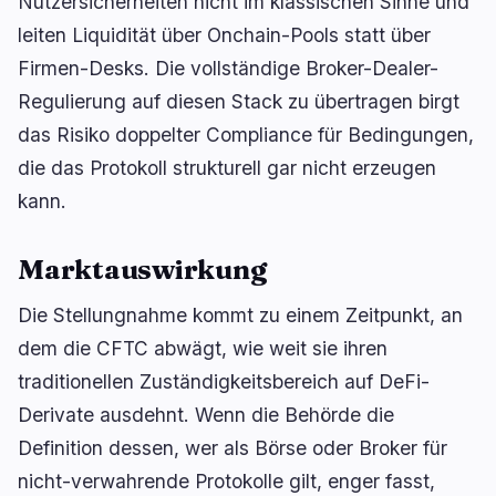
Nutzersicherheiten nicht im klassischen Sinne und
leiten Liquidität über Onchain-Pools statt über
Firmen-Desks. Die vollständige Broker-Dealer-
🔥
Aktuell im Trend
Regulierung auf diesen Stack zu übertragen birgt
letzte 3h
das Risiko doppelter Compliance für Bedingungen,
BEARISH
vor 32 Minuten
CLARITY-Gesetz: Senat sagt August-Abstimmung
die das Protokoll strukturell gar nicht erzeugen
ab, während die Chancen auf 14% sinken
kann.
BULLISH
vor 2 Stunden
Zweifel an einer Zinserhöhung der Fed im
Marktauswirkung
September nach dem Verlust von 23.000
Arbeitsplätzen in den USA
Die Stellungnahme kommt zu einem Zeitpunkt, an
BEARISH
vor 3 Stunden
MARA verkauft fast alle geminten BTC und
dem die CFTC abwägt, wie weit sie ihren
verpflichtet sich zu 18.750 BTC für KI
traditionellen Zuständigkeitsbereich auf DeFi-
Derivate ausdehnt. Wenn die Behörde die
navigieren
öffnen
↑
↓
↵
esc
Definition dessen, wer als Börse oder Broker für
schließen
nicht-verwahrende Protokolle gilt, enger fasst,