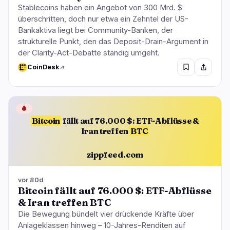
Stablecoins haben ein Angebot von 300 Mrd. $
überschritten, doch nur etwa ein Zehntel der US-
Bankaktiva liegt bei Community-Banken, der
strukturelle Punkt, den das Deposit-Drain-Argument in
der Clarity-Act-Debatte ständig umgeht.
CoinDesk
🩸
Bitcoin
fällt auf 76.000 $: ETF-Abflüsse &
Iran treffen
BTC
zippfeed.com
vor 80d
Bitcoin fällt auf 76.000 $: ETF-Abflüsse
& Iran treffen BTC
Die Bewegung bündelt vier drückende Kräfte über
Anlageklassen hinweg – 10-Jahres-Renditen auf