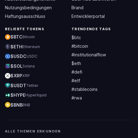
Nutzungsbedingungen
Brand
Haftungsausschluss
Entwicklerportal
BELIEBTE TOKENS
TRENDENDE TAGS
$BTC
Bitcoin
$btc
#bitcoin
$ETH
Ethereum
#institutionalflow
$USDC
USDC
$eth
$SOL
Solana
#defi
$XRP
XRP
#etf
$USDT
Tether
#stablecoins
$HYPE
Hyperliquid
#rwa
$BNB
BNB
ALLE THEMEN ERKUNDEN