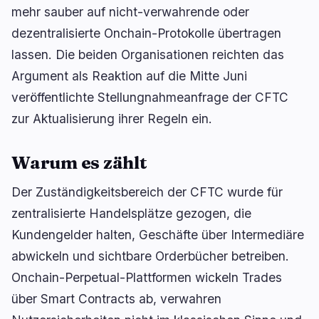
mehr sauber auf nicht-verwahrende oder
Kreditvergabe
Upgrades
0
0
dezentralisierte Onchain-Protokolle übertragen
Erträge
Skalierung
0
0
lassen. Die beiden Organisationen reichten das
Derivate
KI
1
1
Argument als Reaktion auf die Mitte Juni
RWA
Mining
0
3
veröffentlichte Stellungnahmeanfrage der CFTC
zur Aktualisierung ihrer Regeln ein.
Warum es zählt
Geschäft
Ökosysteme
10
1
Der Zuständigkeitsbereich der CFTC wurde für
Institutionell
Bitcoin
6
0
zentralisierte Handelsplätze gezogen, die
Finanzierung
Ethereum
0
0
Kundengelder halten, Geschäfte über Intermediäre
Zahlungen
Solana
2
1
abwickeln und sichtbare Orderbücher betreiben.
Partnerschaften
BNB
2
0
Onchain-Perpetual-Plattformen wickeln Trades
Adoption
Andere Chains
0
0
über Smart Contracts ab, verwahren