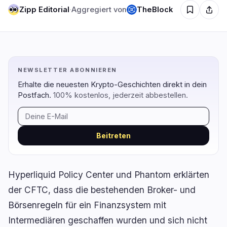
Zipp Editorial
·
Aggregiert von
TheBlock
Regulierung
Sicherheit
17
2
NEWSLETTER ABONNIEREN
Regierung
Hacks
12
1
Erhalte die neuesten Krypto-Geschichten direkt in dein
Recht
Exploits
2
0
Postfach.
100% kostenlos, jederzeit abbestellen.
Compliance
Betrügereien
2
0
Steuer
Warnungen
0
0
Beitreten
Durchsetzung
Datenschutz
1
1
Hyperliquid Policy Center und Phantom erklärten
der CFTC, dass die bestehenden Broker- und
DeFi
Technologie
1
5
Börsenregeln für ein Finanzsystem mit
Intermediären geschaffen wurden und sich nicht
DEXs
Protokolle
0
1