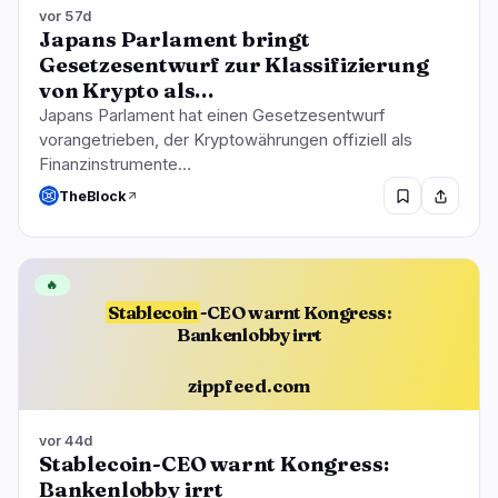
vor 57d
Japans Parlament bringt
Gesetzesentwurf zur Klassifizierung
von Krypto als…
Japans Parlament hat einen Gesetzesentwurf
vorangetrieben, der Kryptowährungen offiziell als
Finanzinstrumente…
TheBlock
🔥
Stablecoin
-CEO warnt Kongress:
Bankenlobby irrt
zippfeed.com
vor 44d
Stablecoin-CEO warnt Kongress:
Bankenlobby irrt