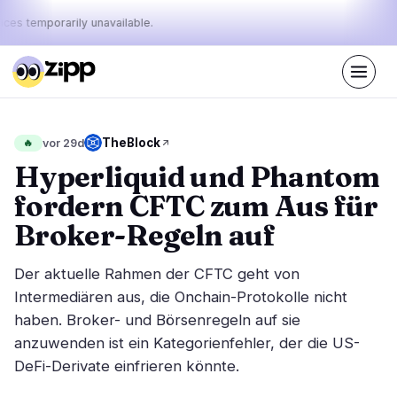
ices temporarily unavailable.
Live
·
63
Geschichten heute
Der Puls
TheBlock
🔥
vor 29d
35%
16%
49%
·
·
von
bullish
neutral
bearish
Hyperliquid und Phantom
heute:
fordern CFTC zum Aus für
Märkte
Nachrichten
27
63
Broker-Regeln auf
Preisbewegung
Neueste Nachrichten
4
63
Der aktuelle Rahmen der CFTC geht von
Marktanalyse
Eilmeldungen
14
34
Intermediären aus, die Onchain-Protokolle nicht
ETFs
haben. Broker- und Börsenregeln auf sie
Ausgewählte Geschichten
1
0
anzuwenden ist ein Kategorienfehler, der die US-
Makro
8
Rankings
DeFi-Derivate einfrieren könnte.
Stablecoins
0
Top 10 & Top 100
Bewegung