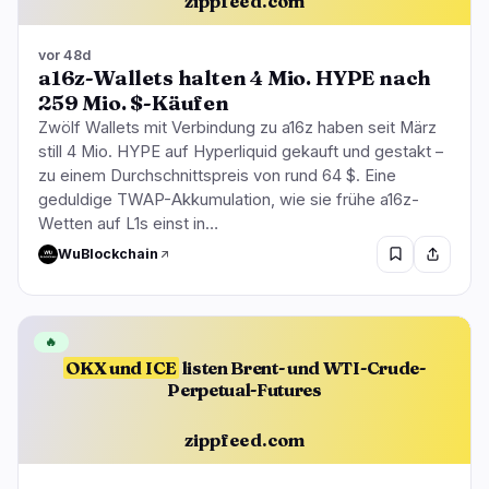
zippfeed.com
vor 48d
a16z-Wallets halten 4 Mio. HYPE nach
259 Mio. $-Käufen
Zwölf Wallets mit Verbindung zu a16z haben seit März
still 4 Mio. HYPE auf Hyperliquid gekauft und gestakt –
zu einem Durchschnittspreis von rund 64 $. Eine
geduldige TWAP-Akkumulation, wie sie frühe a16z-
Wetten auf L1s einst in…
WuBlockchain
🔥
OKX und ICE
listen Brent- und WTI-Crude-
Perpetual-Futures
zippfeed.com