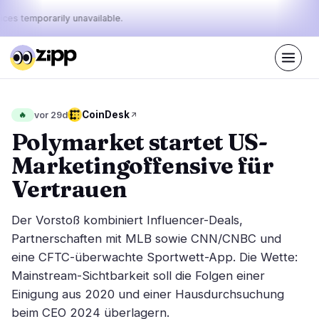
ices temporarily unavailable.
Live
·
71
Geschichten heute
Der Puls
CoinDesk
🔥
vor 29d
44%
10%
46%
·
·
von
bullish
neutral
bearish
Polymarket startet US-
heute:
Marketingoffensive für
Märkte
Nachrichten
32
71
Vertrauen
Preisbewegung
Neueste Nachrichten
4
71
Der Vorstoß kombiniert Influencer-Deals,
Marktanalyse
Eilmeldungen
14
41
Partnerschaften mit MLB sowie CNN/CNBC und
ETFs
eine CFTC-überwachte Sportwett-App. Die Wette:
Ausgewählte Geschichten
4
0
Mainstream-Sichtbarkeit soll die Folgen einer
Makro
7
Rankings
Einigung aus 2020 und einer Hausdurchsuchung
Stablecoins
3
Top 10 & Top 100
beim CEO 2024 überlagern.
Bewegung