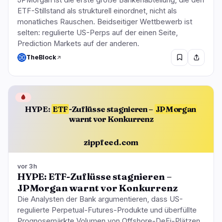
ETF-Stillstand als strukturell einordnet, nicht als
monatliches Rauschen. Beidseitiger Wettbewerb ist
selten: regulierte US-Perps auf der einen Seite,
Prediction Markets auf der anderen.
TheBlock
🩸
HYPE:
ETF
-Zuflüsse stagnieren –
JPMorgan
warnt vor Konkurrenz
zippfeed.com
vor 3h
HYPE: ETF-Zuflüsse stagnieren –
JPMorgan warnt vor Konkurrenz
Die Analysten der Bank argumentieren, dass US-
regulierte Perpetual-Futures-Produkte und überfüllte
Prognosemärkte Volumen von Offshore-DeFi-Plätzen