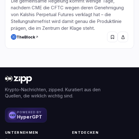
Die gemeinsame Regelung kommt wenige Tage,
nachdem CME die CFTC wegen deren Genehmigung
von Kalshis Perpetual Futures verklagt hat – die
Stellungnahmefrist wird damit genau die Produktlinie
prägen, die im Zentrum der Klage steht.
TheBlock
Krypto-Nachrichten, zipped. Kuratiert aus den
Quellen, die wirklich wichtig sind.
POWERED BY
HyperGPT
UNTERNEHMEN
ENTDECKEN