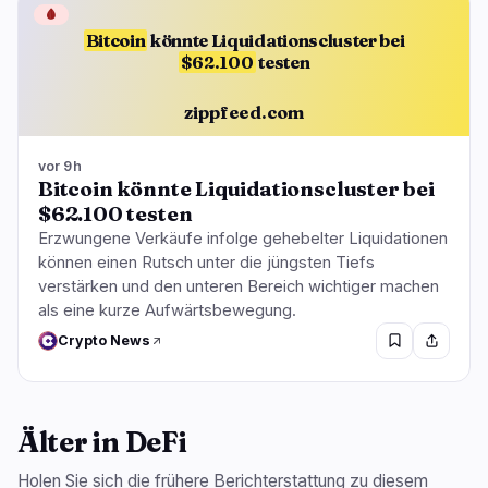
🩸
Bitcoin
könnte Liquidationscluster bei
$62.100
testen
zippfeed.com
vor 9h
Bitcoin könnte Liquidationscluster bei
$62.100 testen
Erzwungene Verkäufe infolge gehebelter Liquidationen
können einen Rutsch unter die jüngsten Tiefs
verstärken und den unteren Bereich wichtiger machen
als eine kurze Aufwärtsbewegung.
Crypto News
Älter in DeFi
Holen Sie sich die frühere Berichterstattung zu diesem