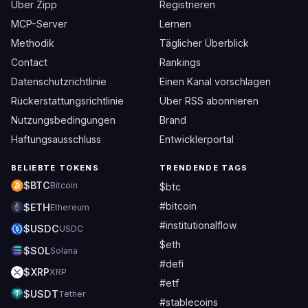
Über Zipp
Registrieren
MCP-Server
Lernen
Methodik
Täglicher Überblick
Contact
Rankings
Datenschutzrichtlinie
Einen Kanal vorschlagen
Rückerstattungsrichtlinie
Über RSS abonnieren
Nutzungsbedingungen
Brand
Haftungsausschluss
Entwicklerportal
BELIEBTE TOKENS
TRENDENDE TAGS
$BTC
Bitcoin
$btc
#bitcoin
$ETH
Ethereum
#institutionalflow
$USDC
USDC
$eth
$SOL
Solana
#defi
$XRP
XRP
#etf
$USDT
Tether
#stablecoins