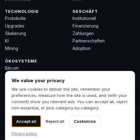
TECHNOLOGIE
GESCHÄFT
Protokolle
Institutionell
Upgrades
Finanzierung
Skalierung
Zahlungen
KI
Partnerschaften
Mining
Adoption
ÖKOSYSTEME
Bitcoin
Ethereum
We value your privacy
Solana
We use cookies to deliver the site, remember your
BNB
preferences, measure how the site is used, and (with your
Andere Chains
consent) show you relevant ads. You can accept all, reject
non-essential, or pick category-by-category.
© 2026 Zipp. Vorschau-Build.
Accept all
Reject all
Customize
Keine Finanzberatung.
Cookie-Einstellungen
Privacy policy