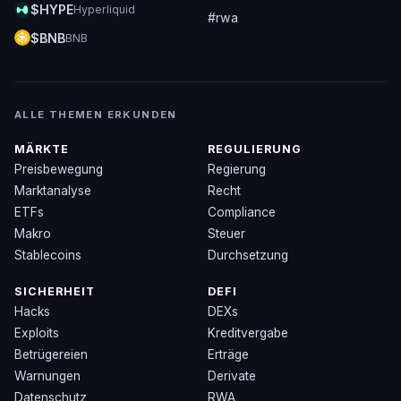
$HYPE
Hyperliquid
#rwa
$BNB
BNB
ALLE THEMEN ERKUNDEN
MÄRKTE
REGULIERUNG
Preisbewegung
Regierung
Marktanalyse
Recht
ETFs
Compliance
Makro
Steuer
Stablecoins
Durchsetzung
SICHERHEIT
DEFI
Hacks
DEXs
Exploits
Kreditvergabe
Betrügereien
Erträge
Warnungen
Derivate
Datenschutz
RWA