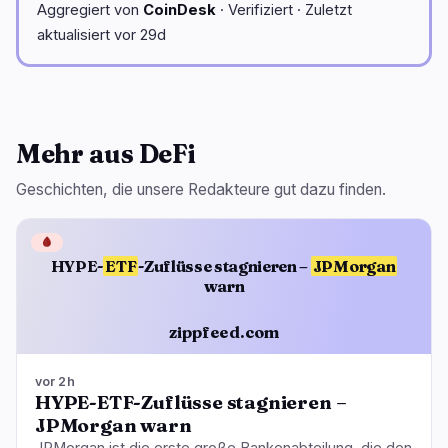
Aggregiert von
CoinDesk
· Verifiziert · Zuletzt
aktualisiert vor 29d
Mehr aus DeFi
Geschichten, die unsere Redakteure gut dazu finden.
🩸
HYPE-
ETF
-Zuflüsse stagnieren –
JPMorgan
warn
zippfeed.com
vor 2h
HYPE-ETF-Zuflüsse stagnieren –
JPMorgan warn
JPMorgan ist die erste große Bankenabteilung, die den