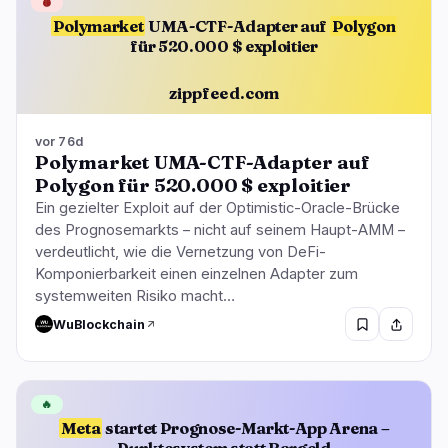
🩸
Polymarket
UMA-CTF-Adapter auf
Polygon
für 520.000 $ exploitier
zippfeed.com
vor 76d
Polymarket UMA-CTF-Adapter auf
Polygon für 520.000 $ exploitier
Ein gezielter Exploit auf der Optimistic-Oracle-Brücke
des Prognosemarkts – nicht auf seinem Haupt-AMM –
verdeutlicht, wie die Vernetzung von DeFi-
Komponierbarkeit einen einzelnen Adapter zum
systemweiten Risiko macht…
WuBlockchain
🔥
Meta
startet Prognose-Markt-App Arena –