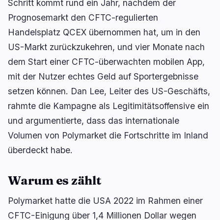
Schritt kommt rund ein Jahr, nachdem der
Prognosemarkt den CFTC-regulierten
Handelsplatz QCEX übernommen hat, um in den
🔥
Aktuell im Trend
letzte 3h
US-Markt zurückzukehren, und vier Monate nach
dem Start einer CFTC-überwachten mobilen App,
BULLISH
vor 3 Stunden
Bitdeer unterzeichnet $4,7-Mrd-Anthropic-KI-
mit der Nutzer echtes Geld auf Sportergebnisse
Lease
setzen können. Dan Lee, Leiter des US-Geschäfts,
BULLISH
vor 3 Stunden
rahmte die Kampagne als Legitimitätsoffensive ein
Tether Hadron startet Tokenisierung in Saudi-
Arabien
und argumentierte, dass das internationale
Volumen von Polymarket die Fortschritte im Inland
BULLISH
vor 2 Stunden
überdeckt habe.
ETH-Staking: BlackRock und BNY setzen auf
Galaxy
Warum es zählt
navigieren
öffnen
↑
↓
↵
esc
schließen
Polymarket hatte die USA 2022 im Rahmen einer
CFTC-Einigung über 1,4 Millionen Dollar wegen