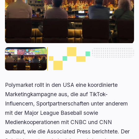
Kreditvergabe
Upgrades
0
0
Erträge
Skalierung
0
2
Derivate
KI
1
1
RWA
Mining
3
3
Geschäft
Ökosysteme
13
0
Polymarket rollt in den USA eine koordinierte
Institutionell
Bitcoin
7
0
Marketingkampagne aus, die auf TikTok-
Finanzierung
Ethereum
1
0
Influencern, Sportpartnerschaften unter anderem
Zahlungen
Solana
2
0
mit der Major League Baseball sowie
Partnerschaften
BNB
1
0
Medienkooperationen mit CNBC und CNN
Adoption
Andere Chains
2
0
aufbaut, wie die Associated Press berichtete. Der