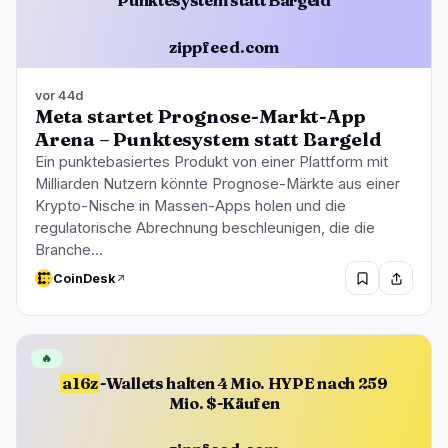
Punktesystem statt Bargeld
zippfeed.com
vor 44d
Meta startet Prognose-Markt-App
Arena – Punktesystem statt Bargeld
Ein punktebasiertes Produkt von einer Plattform mit
Milliarden Nutzern könnte Prognose-Märkte aus einer
Krypto-Nische in Massen-Apps holen und die
regulatorische Abrechnung beschleunigen, die die
Branche…
CoinDesk
🔥
a16z
-Wallets halten 4 Mio. HYPE nach 259
Mio. $-Käufen