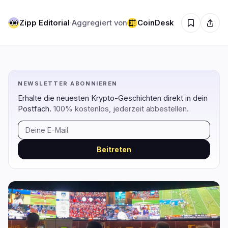
Zipp Editorial
·
Aggregiert von
CoinDesk
Regulierung
Sicherheit
13
3
Regierung
Hacks
8
2
NEWSLETTER ABONNIEREN
Recht
Exploits
3
0
Erhalte die neuesten Krypto-Geschichten direkt in dein
Compliance
Betrügereien
2
1
Postfach.
100% kostenlos, jederzeit abbestellen.
Steuer
Warnungen
0
0
Durchsetzung
Datenschutz
0
0
Beitreten
DeFi
Technologie
4
6
DEXs
Protokolle
0
0