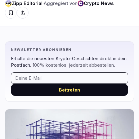
Zipp Editorial
·
Aggregiert von
Crypto News
Regulierung
Sicherheit
7
3
Regierung
Hacks
6
3
Recht
Exploits
0
0
Compliance
Betrügereien
0
0
NEWSLETTER ABONNIEREN
Steuer
Warnungen
Erhalte die neuesten Krypto-Geschichten direkt in dein
1
0
Postfach.
100% kostenlos, jederzeit abbestellen.
Durchsetzung
Datenschutz
0
0
Beitreten
DeFi
Technologie
1
5
DEXs
Protokolle
0
0
Kreditvergabe
Upgrades
0
3
Erträge
Skalierung
0
0
Derivate
KI
0
2