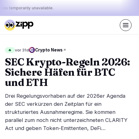
ices temporarily unavailable.
Live
·
35
Geschichten heute
Der Puls
Crypto News
🔥
vor 31d
46%
25%
29%
·
·
von
bullish
neutral
bearish
SEC Krypto-Regeln 2026:
heute:
Sichere Häfen für BTC
Märkte
Nachrichten
15
35
und ETH
Preisbewegung
Neueste Nachrichten
1
35
Drei Regelungsvorhaben auf der 2026er Agenda
Marktanalyse
Eilmeldungen
5
22
der SEC verkürzen den Zeitplan für ein
ETFs
strukturiertes Ausnahmeregime. Sie kommen
Ausgewählte Geschichten
3
0
parallel zum noch nicht unterzeichneten CLARITY
Makro
4
Rankings
Act und geben Token-Emittenten, DeFi…
Stablecoins
2
Top 10 & Top 100
Bewegung