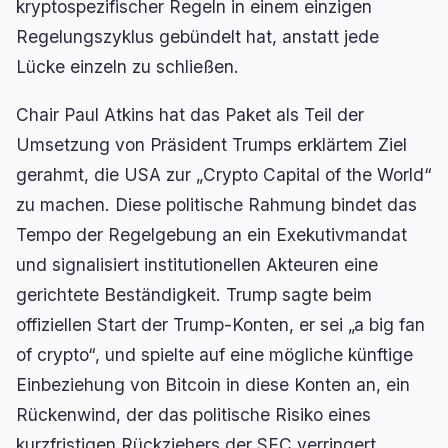
kryptospezifischer Regeln in einem einzigen
Regelungszyklus gebündelt hat, anstatt jede
Lücke einzeln zu schließen.
Chair Paul Atkins hat das Paket als Teil der
navigieren
öffnen
↑
↓
↵
esc
Umsetzung von Präsident Trumps erklärtem Ziel
schließen
gerahmt, die USA zur „Crypto Capital of the World“
zu machen. Diese politische Rahmung bindet das
Tempo der Regelgebung an ein Exekutivmandat
und signalisiert institutionellen Akteuren eine
gerichtete Beständigkeit. Trump sagte beim
offiziellen Start der Trump-Konten, er sei „a big fan
of crypto“, und spielte auf eine mögliche künftige
Einbeziehung von Bitcoin in diese Konten an, ein
Rückenwind, der das politische Risiko eines
kurzfristigen Rückziehers der SEC verringert.