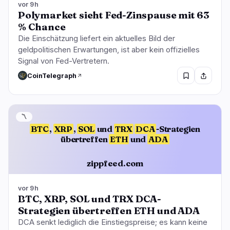
vor 9h
Polymarket sieht Fed-Zinspause mit 63
% Chance
Die Einschätzung liefert ein aktuelles Bild der
geldpolitischen Erwartungen, ist aber kein offizielles
Signal von Fed-Vertretern.
CoinTelegraph
〽️
BTC
,
XRP
,
SOL
und
TRX
DCA
-Strategien
übertreffen
ETH
und
ADA
zippfeed.com
vor 9h
BTC, XRP, SOL und TRX DCA-
Strategien übertreffen ETH und ADA
DCA senkt lediglich die Einstiegspreise; es kann keine