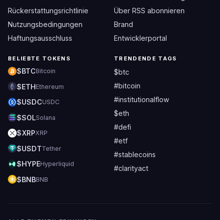
Rückerstattungsrichtlinie
Über RSS abonnieren
Nutzungsbedingungen
Brand
Haftungsausschluss
Entwicklerportal
BELIEBTE TOKENS
TRENDENDE TAGS
$BTC
Bitcoin
$btc
#bitcoin
$ETH
Ethereum
#institutionalflow
$USDC
USDC
$eth
$SOL
Solana
#defi
$XRP
XRP
#etf
$USDT
Tether
#stablecoins
$HYPE
Hyperliquid
#clarityact
$BNB
BNB