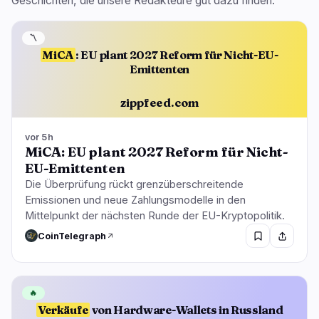
Geschichten, die unsere Redakteure gut dazu finden.
〽️
MiCA
: EU plant 2027 Reform für Nicht-EU-
Emittenten
zippfeed.com
vor 5h
MiCA: EU plant 2027 Reform für Nicht-
EU-Emittenten
Die Überprüfung rückt grenzüberschreitende
Emissionen und neue Zahlungsmodelle in den
Mittelpunkt der nächsten Runde der EU-Kryptopolitik.
CoinTelegraph
🔥
Verkäufe
von Hardware-Wallets in Russland