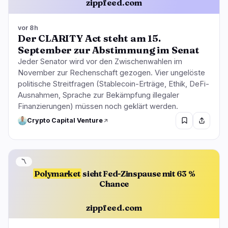
zippfeed.com
vor 8h
Der CLARITY Act steht am 15.
September zur Abstimmung im Senat
Jeder Senator wird vor den Zwischenwahlen im
November zur Rechenschaft gezogen. Vier ungelöste
politische Streitfragen (Stablecoin-Erträge, Ethik, DeFi-
Ausnahmen, Sprache zur Bekämpfung illegaler
Finanzierungen) müssen noch geklärt werden.
Crypto Capital Venture
〽️
Polymarket
sieht Fed-Zinspause mit 63 %
Chance
zippfeed.com