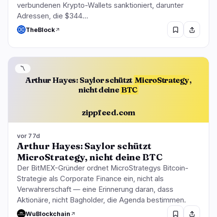
verbundenen Krypto-Wallets sanktioniert, darunter
Adressen, die $344…
TheBlock
〽️
Arthur Hayes: Saylor schützt
MicroStrategy
,
nicht deine
BTC
zippfeed.com
vor 77d
Arthur Hayes: Saylor schützt
MicroStrategy, nicht deine BTC
Der BitMEX-Gründer ordnet MicroStrategys Bitcoin-
Strategie als Corporate Finance ein, nicht als
Verwahrerschaft — eine Erinnerung daran, dass
Aktionäre, nicht Bagholder, die Agenda bestimmen.
WuBlockchain