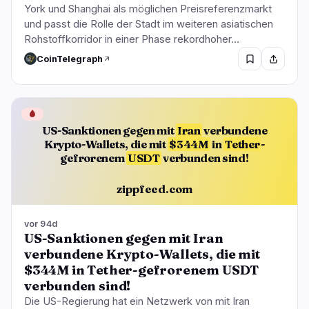
York und Shanghai als möglichen Preisreferenzmarkt
und passt die Rolle der Stadt im weiteren asiatischen
Rohstoffkorridor in einer Phase rekordhoher…
CoinTelegraph
🩸
US-Sanktionen gegen mit
Iran
verbundene
Krypto-Wallets, die mit
$344M
in
Tether
-
gefrorenem
USDT
verbunden sind!
zippfeed.com
vor 94d
US-Sanktionen gegen mit Iran
verbundene Krypto-Wallets, die mit
$344M in Tether-gefrorenem USDT
verbunden sind!
Die US-Regierung hat ein Netzwerk von mit Iran