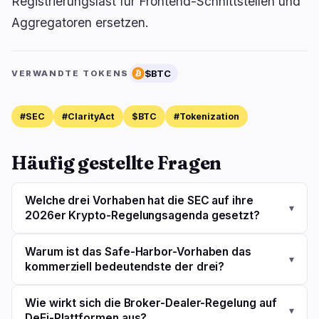
Registrierungslast für Frontend-Schnittstellen und
Aggregatoren ersetzen.
$BTC
VERWANDTE TOKENS
#SEC
#ClarityAct
$BTC
#Tokenization
Häufig gestellte Fragen
Welche drei Vorhaben hat die SEC auf ihre
▾
2026er Krypto-Regelungsagenda gesetzt?
Warum ist das Safe-Harbor-Vorhaben das
▾
kommerziell bedeutendste der drei?
Wie wirkt sich die Broker-Dealer-Regelung auf
▾
DeFi-Plattformen aus?