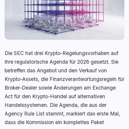
RWA
Mining
1
0
Geschäft
Ökosysteme
3
1
Institutionell
Bitcoin
1
0
Finanzierung
Ethereum
0
0
Die SEC hat drei Krypto-Regelungsvorhaben auf
Zahlungen
Solana
1
0
ihre regulatorische Agenda für 2026 gesetzt. Sie
Partnerschaften
BNB
1
0
betreffen das Angebot und den Verkauf von
Adoption
Andere Chains
0
1
Krypto-Assets, die Finanzverantwortungsregeln für
Broker-Dealer sowie Änderungen am Exchange
Act für den Krypto-Handel auf alternativen
🔥
Aktuell im Trend
letzte 3h
Handelssystemen. Die Agenda, die aus der
BEARISH
vor 57 Minuten
Agency Rule List stammt, markiert das erste Mal,
Krypto 2026: Schlusslicht hinter Gold, Silber und
Aktien
dass die Kommission ein komplettes Paket