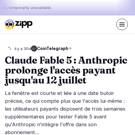
ices temporarily unavailable.
En direct
·
67
histoires aujourd'hui
Le pouls
CoinTelegraph
〽️
il y a 30d
43%
11%
46%
·
·
d'aujourd'hui
bullish
neutral
bearish
Claude Fable 5 : Anthropic
:
prolonge l'accès payant
Marchés
Actualités
27
67
jusqu'au 12 juillet
Action des Prix
Dernières nouvelles
6
67
La fenêtre est courte et liée à une date butoir
Analyse de Marché
Nouvelles de dernière minute
13
38
précise, ce qui compte plus que l'accès lui-même :
ETF
les utilisateurs payants disposent de trois semaines
Histoires en vedette
1
0
supplémentaires pour tester Fable 5 avant
Macro
4
Classements
qu'Anthropic n'intègre l'offre dans son
Stablecoins
3
Mouvements Top 10
abonnement…
& Top 100