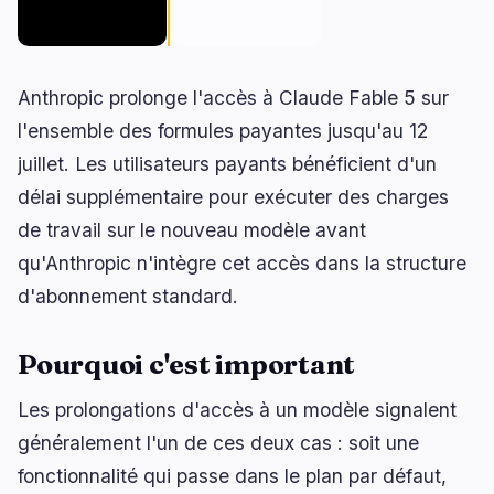
🔥
Tendances actuelles
dernières 3h
BULLISH
il y a 2 heures
La clause éthique sur la crypto de Trump
Anthropic prolonge l'accès à Claude Fable 5 sur
pourrait débloquer une réglementation
complète…
l'ensemble des formules payantes jusqu'au 12
BULLISH
il y a 1 heure
juillet. Les utilisateurs payants bénéficient d'un
Les stakers de Solana pourraient augmenter la
combustion quotidienne de SOL de plus de 1
délai supplémentaire pour exécuter des charges
200%
de travail sur le nouveau modèle avant
BEARISH
il y a 1 heure
qu'Anthropic n'intègre cet accès dans la structure
Bitcoin Treasuries Face $18M Liquidation Risk
d'abonnement standard.
naviguer
ouvrir
fermer
↑
↓
↵
esc
Pourquoi c'est important
Les prolongations d'accès à un modèle signalent
généralement l'un de ces deux cas : soit une
fonctionnalité qui passe dans le plan par défaut,