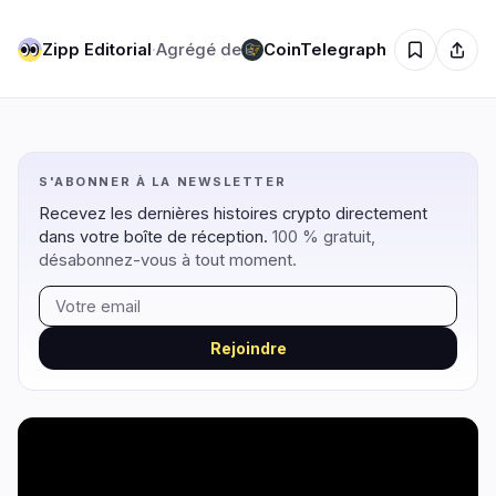
Zipp Editorial
·
Agrégé de
CoinTelegraph
Régulation
Sécurité
14
2
Gouvernement
Hacks
9
1
Légal
Exploits
3
0
S'ABONNER À LA NEWSLETTER
Conformité
Arnaques
2
1
Recevez les dernières histoires crypto directement
dans votre boîte de réception.
100 % gratuit,
Fiscalité
Alertes
0
0
désabonnez-vous à tout moment.
Application
Confidentialité
0
0
Rejoindre
DeFi
Technologie
3
7
DEXs
Protocoles
0
1
Prêts
Mises à Niveau
0
0