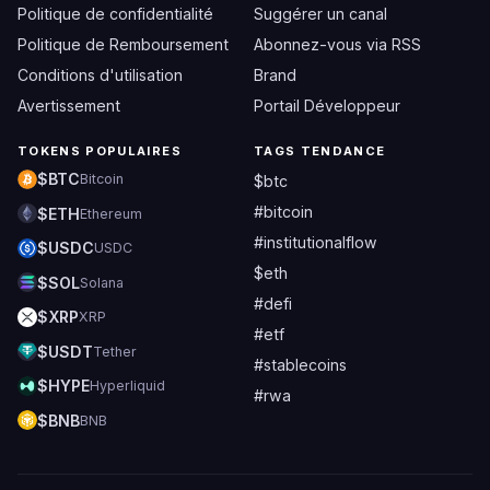
Politique de confidentialité
Suggérer un canal
Politique de Remboursement
Abonnez-vous via RSS
Conditions d'utilisation
Brand
Avertissement
Portail Développeur
TOKENS POPULAIRES
TAGS TENDANCE
$BTC
Bitcoin
$btc
#bitcoin
$ETH
Ethereum
#institutionalflow
$USDC
USDC
$eth
$SOL
Solana
#defi
$XRP
XRP
#etf
$USDT
Tether
#stablecoins
$HYPE
Hyperliquid
#rwa
$BNB
BNB