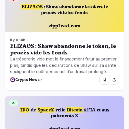
ELIZAOS
: Shaw abandonne le token, le
procès vide les fonds
zippfeed.com
il y a 14h
ELIZAOS : Shaw abandonne le token, le
procès vide les fonds
La trésorerie vide met le financement futur au premier
plan, tandis que les déclarations de Shaw sur sa santé
soulignent le coût personnel d’un travail prolongé.
Crypto News
🔥
IPO
de
SpaceX
relie
Bitcoin
à l’IA et aux
paiements X
zippfeed.com