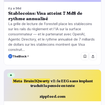
il y a 56d
Stablecoins: Visa atteint 7 Md$ de
rythme annualisé
La grille de lecture de Forestell place les stablecoins
sur les rails du règlement et l'IA sur la surface
consommateur — et le partenariat avec OpenAI,
Agentic Directory, et le rythme annualisé de 7 milliards
de dollars sur les stablecoins montrent que Visa
construit…
TheBlock
🔥
Meta
Brain2Qwerty
v2 : le EEG sans implant
traduit la pensée en texte
zippfeed.com