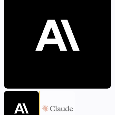
Rendement
Mise à l'Échelle
0
2
Dérivés
IA
1
0
RWA
Minage
2
4
Affaires
Écosystèmes
13
1
Institutionnel
Bitcoin
7
0
Financement
Ethereum
1
0
Paiements
Solana
2
1
Partenariats
BNB
1
0
Adoption
Autres Chaînes
2
0