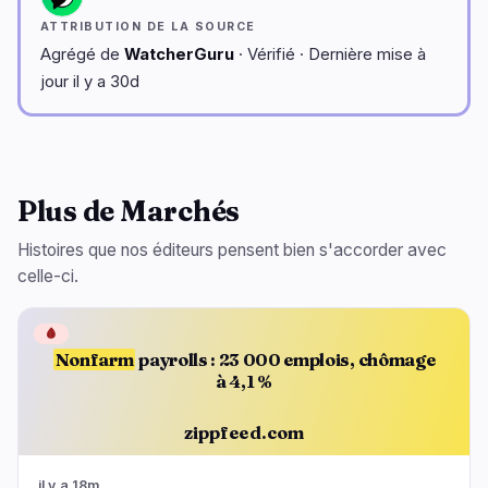
ATTRIBUTION DE LA SOURCE
Agrégé de
WatcherGuru
· Vérifié · Dernière mise à
jour il y a 30d
Plus de Marchés
Histoires que nos éditeurs pensent bien s'accorder avec
celle-ci.
🩸
Nonfarm
payrolls : 23 000 emplois, chômage
à 4,1 %
zippfeed.com
il y a 18m