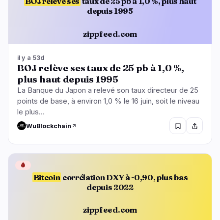
BOJ relève ses
taux de 25 pb à 1,0 %, plus haut
depuis 1995
zippfeed.com
il y a 53d
BOJ relève ses taux de 25 pb à 1,0 %,
plus haut depuis 1995
La Banque du Japon a relevé son taux directeur de 25
points de base, à environ 1,0 % le 16 juin, soit le niveau
le plus…
WuBlockchain
🩸
Bitcoin
corrélation DXY à -0,90, plus bas
depuis 2022
zippfeed.com