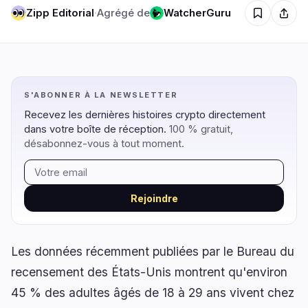
Zipp Editorial
·
Agrégé de
WatcherGuru
Régulation
Sécurité
7
3
S'ABONNER À LA NEWSLETTER
Gouvernement
Hacks
6
3
Recevez les dernières histoires crypto directement
Légal
Exploits
0
0
dans votre boîte de réception.
100 % gratuit,
Conformité
Arnaques
désabonnez-vous à tout moment.
0
0
Fiscalité
Alertes
1
0
Application
Confidentialité
0
0
Rejoindre
Les données récemment publiées par le Bureau du
DeFi
Technologie
recensement des États-Unis montrent qu'environ
1
5
45 % des adultes âgés de 18 à 29 ans vivent chez
DEXs
Protocoles
0
0