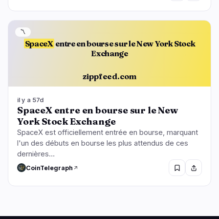
〽️
SpaceX
entre en bourse sur le New York Stock
Exchange
zippfeed.com
il y a 57d
SpaceX entre en bourse sur le New
York Stock Exchange
SpaceX est officiellement entrée en bourse, marquant
l'un des débuts en bourse les plus attendus de ces
dernières…
CoinTelegraph