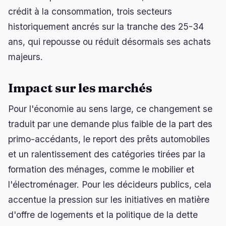
crédit à la consommation, trois secteurs
historiquement ancrés sur la tranche des 25-34
ans, qui repousse ou réduit désormais ses achats
🔥
Tendances actuelles
dernières 3h
majeurs.
BEARISH
il y a 19 minutes
Nonfarm payrolls : 23 000 emplois, chômage à 4,1
%
Impact sur les marchés
BULLISH
il y a 2 heures
Pour l'économie au sens large, ce changement se
Bitcoin : un analyste vise un sommet de 250 000
à 400 000 $
traduit par une demande plus faible de la part des
primo-accédants, le report des prêts automobiles
NEUTRAL
il y a 51 minutes
et un ralentissement des catégories tirées par la
Bitcoin : le fork BIP-110 cale après seulement
deux blocs
formation des ménages, comme le mobilier et
l'électroménager. Pour les décideurs publics, cela
naviguer
ouvrir
fermer
↑
↓
↵
esc
accentue la pression sur les initiatives en matière
d'offre de logements et la politique de la dette