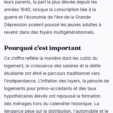
leurs parents, la part la plus élevée depuis les
Prêts
Mises à Niveau
0
3
années 1940, lorsque la conscription liée à la
Rendement
Mise à l'Échelle
0
0
guerre et l'économie de l'ère de la Grande
Dérivés
IA
0
2
Dépression avaient poussé les jeunes adultes à
RWA
Minage
1
0
revenir dans des foyers multigénérationnels.
Pourquoi c'est important
Ce chiffre reflète la manière dont les coûts du
Affaires
Écosystèmes
3
1
logement, la croissance des salaires et la dette
étudiante ont étiré le parcours traditionnel vers
Institutionnel
Bitcoin
1
0
l'indépendance. L'inflation des loyers, la pénurie de
Financement
Ethereum
0
0
logements pour primo-accédants et des taux
Paiements
Solana
1
0
hypothécaires élevés ont repoussé la formation
Partenariats
BNB
1
0
des ménages hors du calendrier historique. La
Adoption
Autres Chaînes
0
1
tendance pèse sur la distribution, l'automobile et le