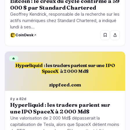
Bitcoin : le creux du cycle confirmé à 59
000 $ par Standard Chartered
Geoffrey Kendrick, responsable de la recherche sur les
actifs numériques chez Standard Chartered, a indiqué
lundi à ses…
CoinDesk
🔥
Hyperliquid
: les traders parient sur une
IPO
SpaceX
à 2 000 Md$
zippfeed.com
il y a 82d
Hyperliquid : les traders parient sur
une IPO SpaceX à 2 000 Md$
Une valorisation de 2 000 Md$ dépasserait la
capitalisation de Tesla, alors que SpaceX détient moins