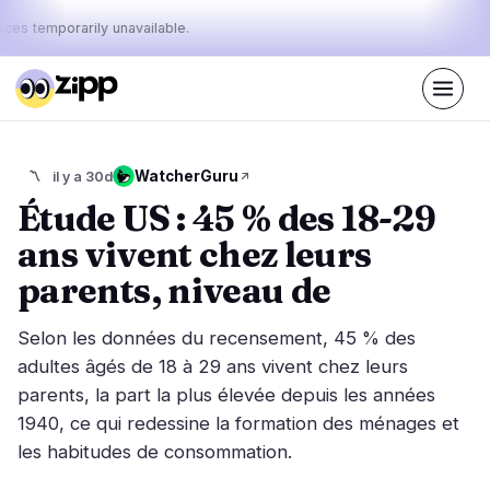
ices temporarily unavailable.
En direct
·
38
histoires aujourd'hui
Le pouls
WatcherGuru
〽️
il y a 30d
45%
29%
26%
·
·
d'aujourd'hui
bullish
neutral
bearish
Étude US : 45 % des 18-29
:
ans vivent chez leurs
Marchés
Actualités
18
38
parents, niveau de
Action des Prix
Dernières nouvelles
1
38
Selon les données du recensement, 45 % des
Analyse de Marché
Nouvelles de dernière minute
7
23
adultes âgés de 18 à 29 ans vivent chez leurs
ETF
parents, la part la plus élevée depuis les années
Histoires en vedette
3
0
1940, ce qui redessine la formation des ménages et
Macro
5
Classements
les habitudes de consommation.
Stablecoins
2
Mouvements Top 10
& Top 100