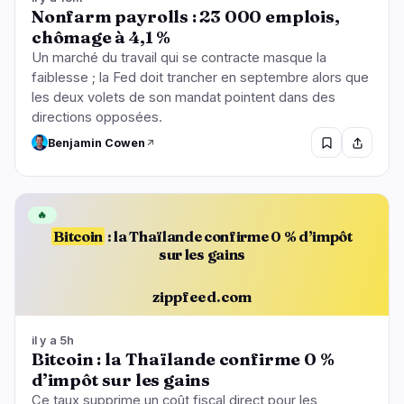
Nonfarm payrolls : 23 000 emplois,
chômage à 4,1 %
Un marché du travail qui se contracte masque la
faiblesse ; la Fed doit trancher en septembre alors que
les deux volets de son mandat pointent dans des
directions opposées.
Benjamin Cowen
🔥
Bitcoin
: la Thaïlande confirme 0 % d’impôt
sur les gains
zippfeed.com
il y a 5h
Bitcoin : la Thaïlande confirme 0 %
d’impôt sur les gains
Ce taux supprime un coût fiscal direct pour les