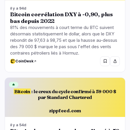
il y a 94d
Bitcoin corrélation DXY à -0,90, plus
bas depuis 2022
81% des mouvements à court terme du BTC suivent
désormais statistiquement le dollar, alors que le DXY
rebondit de 97,63 à 98,75 et que la hausse au-dessus
des 79 000 $ marque le pas sous l'effet des vents
contraires pétroliers liés à Hormuz.
CoinDesk
🔥
Bitcoin
: le creux du cycle confirmé à 59 000 $
par Standard Chartered
zippfeed.com
il y a 54d