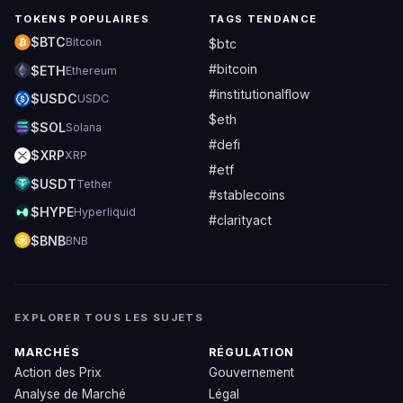
TOKENS POPULAIRES
TAGS TENDANCE
$BTC
Bitcoin
$btc
#bitcoin
$ETH
Ethereum
#institutionalflow
$USDC
USDC
$eth
$SOL
Solana
#defi
$XRP
XRP
#etf
$USDT
Tether
#stablecoins
$HYPE
Hyperliquid
#clarityact
$BNB
BNB
EXPLORER TOUS LES SUJETS
MARCHÉS
RÉGULATION
Action des Prix
Gouvernement
Analyse de Marché
Légal