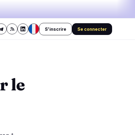
S'inscrire
Se connecter
47%
bullish
·
28%
neutral
·
25%
bearish
🔥
Tendances
dernières 3h
3
actuelles
 le
3
BEARISH
il y a 3 heures
Crypto : l’or, l’argent et les
0
actions la dépassent en
2026
0
BULLISH
il y a 1 heure
0
Bitcoin : un analyste vise un
sommet de 250 000 à 400
0
000 $
NEUTRAL
il y a 31 minutes
Bitcoin pourrait tester les