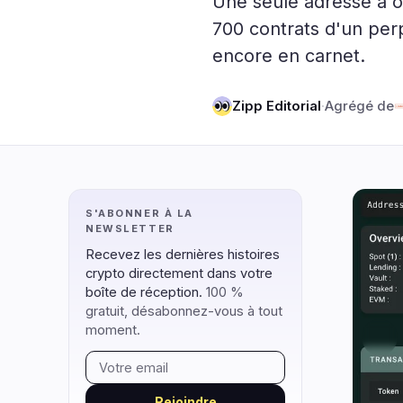
Une seule adresse a ou
DeFi
Technol
1
700 contrats d'un perp
encore en carnet.
DEXs
Protocole
0
Prêts
Mises à N
0
Zipp Editorial
·
Agrégé de
Rendement
Mise à l'É
0
Dérivés
IA
0
RWA
Minage
1
S'ABONNER À LA
NEWSLETTER
naviguer
ouvrir
fermer
↑
↓
↵
esc
Recevez les dernières histoires
crypto directement dans votre
boîte de réception.
100 %
gratuit, désabonnez-vous à tout
moment.
Rejoindre