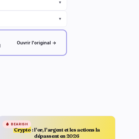
▾
▾
Ouvrir l'original →
d
🩸
BEARISH
Crypto
: l’or, l’argent et les actions la
dépassent en 2026