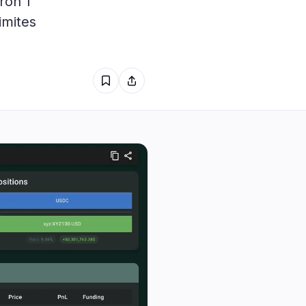
ron 1
50K $ si la Clarity Act
s
1
échoue
imites
0
0
0
0
1