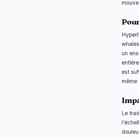
mouvem
Pour
Hyperl
whales
un ens
entièr
est suf
même a
Impa
Le tra
l'échel
douleu