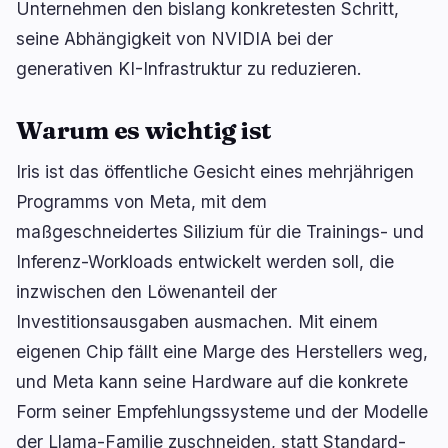
Unternehmen den bislang konkretesten Schritt,
RWA
Mining
1
1
seine Abhängigkeit von NVIDIA bei der
generativen KI-Infrastruktur zu reduzieren.
Geschäft
Ökosysteme
7
0
Warum es wichtig ist
Institutionell
Bitcoin
4
0
Iris ist das öffentliche Gesicht eines mehrjährigen
Finanzierung
Ethereum
1
0
Programms von Meta, mit dem
Zahlungen
Solana
0
0
maßgeschneidertes Silizium für die Trainings- und
Partnerschaften
BNB
0
0
Inferenz-Workloads entwickelt werden soll, die
Adoption
Andere Chains
2
0
inzwischen den Löwenanteil der
Investitionsausgaben ausmachen. Mit einem
🔥
Aktuell im Trend
letzte 3h
eigenen Chip fällt eine Marge des Herstellers weg,
BULLISH
vor 27 Minuten
und Meta kann seine Hardware auf die konkrete
Trump setzt im Iran-Konflikt auf wirtschaftlichen
Form seiner Empfehlungssysteme und der Modelle
Druck
der Llama-Familie zuschneiden, statt Standard-