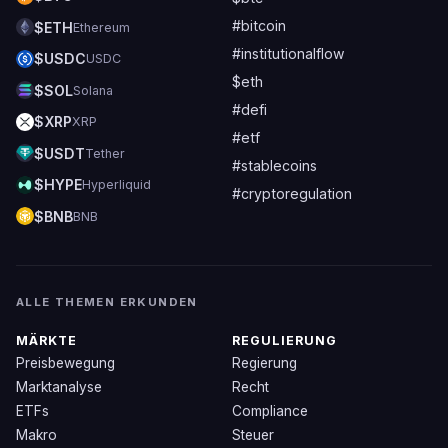
#bitcoin
$ETH
Ethereum
#institutionalflow
$USDC
USDC
$eth
$SOL
Solana
#defi
$XRP
XRP
#etf
$USDT
Tether
#stablecoins
$HYPE
Hyperliquid
#cryptoregulation
$BNB
BNB
ALLE THEMEN ERKUNDEN
MÄRKTE
REGULIERUNG
Preisbewegung
Regierung
Marktanalyse
Recht
ETFs
Compliance
Makro
Steuer