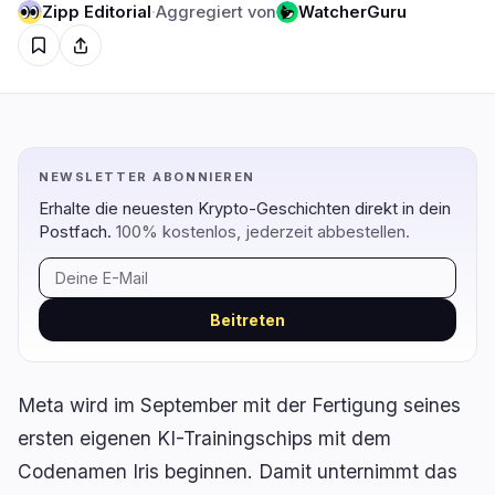
Zipp Editorial
·
Aggregiert von
WatcherGuru
Regulierung
Sicherheit
5
0
Regierung
Hacks
2
0
Recht
Exploits
0
0
Compliance
Betrügereien
2
0
NEWSLETTER ABONNIEREN
Steuer
Warnungen
Erhalte die neuesten Krypto-Geschichten direkt in dein
0
0
Postfach.
100% kostenlos, jederzeit abbestellen.
Durchsetzung
Datenschutz
1
0
Beitreten
DeFi
Technologie
3
7
DEXs
Protokolle
0
1
Meta wird im September mit der Fertigung seines
Kreditvergabe
Upgrades
0
3
ersten eigenen KI-Trainingschips mit dem
Erträge
Skalierung
0
0
Codenamen Iris beginnen. Damit unternimmt das
Derivate
KI
2
2