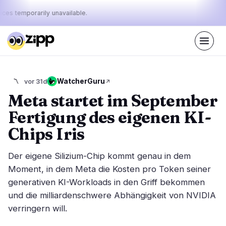
ices temporarily unavailable.
Live
·
48
Geschichten heute
Der Puls
WatcherGuru
〽️
vor 31d
42%
12%
46%
·
·
von
bullish
neutral
bearish
Meta startet im September
heute:
Fertigung des eigenen KI-
Märkte
Nachrichten
26
48
Chips Iris
Preisbewegung
Neueste Nachrichten
3
48
Der eigene Silizium-Chip kommt genau in dem
Marktanalyse
Eilmeldungen
17
33
Moment, in dem Meta die Kosten pro Token seiner
ETFs
generativen KI-Workloads in den Griff bekommen
Ausgewählte Geschichten
4
0
und die milliardenschwere Abhängigkeit von NVIDIA
Makro
2
Rankings
verringern will.
Stablecoins
0
Top 10 & Top 100
Bewegung