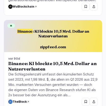
WuBlockchain
🔥
Binance
: KI blockte 10,5 Mrd. Dollar an
Nutzerverlusten
zippfeed.com
vor 90d
Binance: KI blockte 10,5 Mrd. Dollar an
Nutzerverlusten
Die Schlagzeilenzahl umfasst den kumulierten Schutz
seit 2023, mit 1,98 Mrd. $, die allein im Q1 2026 aus 22,9
Mio. markierten Versuchen gerettet wurden — doch
die eigenen Daten von Binance Research stufen KI als
2x besser bei der Ausnutzung ein als…
TheBlock