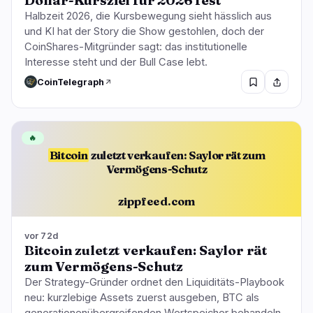
Dollar-Kursziel für 2026 fest
Halbzeit 2026, die Kursbewegung sieht hässlich aus
und KI hat der Story die Show gestohlen, doch der
CoinShares-Mitgründer sagt: das institutionelle
Interesse steht und der Bull Case lebt.
CoinTelegraph
🔥
Bitcoin
zuletzt verkaufen: Saylor rät zum
Vermögens-Schutz
zippfeed.com
vor 72d
Bitcoin zuletzt verkaufen: Saylor rät
zum Vermögens-Schutz
Der Strategy-Gründer ordnet den Liquiditäts-Playbook
neu: kurzlebige Assets zuerst ausgeben, BTC als
generationenübergreifenden Wertspeicher behandeln.