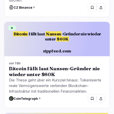
suchen.
CZ Binance
🔥
Bitcoin
fällt laut
Nansen
-Gründer nie wieder
unter
$60K
zippfeed.com
vor 16h
Bitcoin fällt laut Nansen-Gründer nie
wieder unter $60K
Die These geht über ein Kursziel hinaus: Tokenisierte
reale Vermögenswerte verbinden Blockchain-
Infrastruktur mit traditionellen Finanzmärkten.
CoinTelegraph