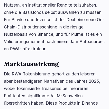
Nutzern, an institutioneller Rendite teilzuhaben,
ohne die Basisfonds selbst auswählen zu müssen.
Für Bitwise und Invesco ist der Deal eine neue On-
🔥
Aktuell im Trend
letzte 3h
Chain-Distributionsschiene in die riesige
BEARISH
vor 42 Minuten
Nutzerbasis von Binance, und für Plume ist es ein
Nonfarm Payrolls verfehlen Prognose mit nur
23.000 Jobs
Validierungsmoment nach einem Jahr Aufbauarbeit
an RWA-Infrastruktur.
BULLISH
vor 3 Stunden
Bitcoin: Analyst sieht Bullrun-Ziel von $250K bis
$400K
Marktauswirkung
NEUTRAL
vor 1 Stunde
Die RWA-Tokenisierung gehört zu den leiseren,
Bitcoin: BIP-110-Fork stockt nach nur zwei
Blöcken
aber beständigeren Narrativen des Jahres 2025,
wobei tokenisierte Treasuries bei mehreren
navigieren
öffnen
↑
↓
↵
esc
Emittenten signifikante AUM-Schwellen
schließen
überschritten haben. Diese Produkte in Binance