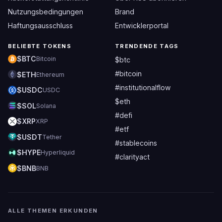
Nutzungsbedingungen
Brand
Haftungsausschluss
Entwicklerportal
BELIEBTE TOKENS
TRENDENDE TAGS
$BTC
Bitcoin
$btc
#bitcoin
$ETH
Ethereum
#institutionalflow
$USDC
USDC
$eth
$SOL
Solana
#defi
$XRP
XRP
#etf
$USDT
Tether
#stablecoins
$HYPE
Hyperliquid
#clarityact
$BNB
BNB
ALLE THEMEN ERKUNDEN