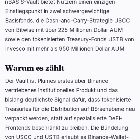
nBASIS-Vault bietet Nutzern einen einzigen
Kreditvergabe
Upgrades
0
3
Einstiegspunkt in zwei schwergewichtige
Erträge
Skalierung
0
0
Basisfonds: die Cash-and-Carry-Strategie USCC
Derivate
KI
0
2
von Bitwise mit über 225 Millionen Dollar AUM
RWA
Mining
1
0
sowie den tokenisierten Treasury-Fonds USTB von
Invesco mit mehr als 950 Millionen Dollar AUM.
Warum es zählt
Geschäft
Ökosysteme
3
1
Der Vault ist Plumes erstes über Binance
vertriebenes institutionelles Produkt und das
Institutionell
Bitcoin
1
0
bislang deutlichste Signal dafür, dass tokenisierte
Finanzierung
Ethereum
0
0
Treasuries für die Distribution auf Börsenebene neu
Zahlungen
Solana
1
0
verpackt werden, statt auf spezialisierte DeFi-
Partnerschaften
BNB
1
0
Frontends beschränkt zu bleiben. Die Bündelung
Adoption
Andere Chains
0
1
von USCC und USTB erlaubt es Binance-Wallet-