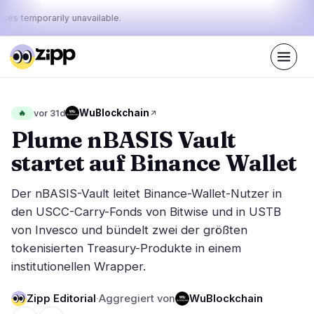
ices temporarily unavailable.
Live
·
38
Geschichten heute
Der Puls
WuBlockchain
🔥
vor 31d
45%
29%
26%
·
·
von
bullish
neutral
bearish
Plume nBASIS Vault
heute:
startet auf Binance Wallet
Märkte
Nachrichten
18
38
Der nBASIS-Vault leitet Binance-Wallet-Nutzer in
Preisbewegung
Neueste Nachrichten
1
38
den USCC-Carry-Fonds von Bitwise und in USTB
von Invesco und bündelt zwei der größten
Marktanalyse
Eilmeldungen
7
23
tokenisierten Treasury-Produkte in einem
ETFs
Ausgewählte Geschichten
3
0
institutionellen Wrapper.
Makro
5
Rankings
Stablecoins
2
Zipp Editorial
·
Aggregiert von
WuBlockchain
Top 10 & Top 100
Bewegung