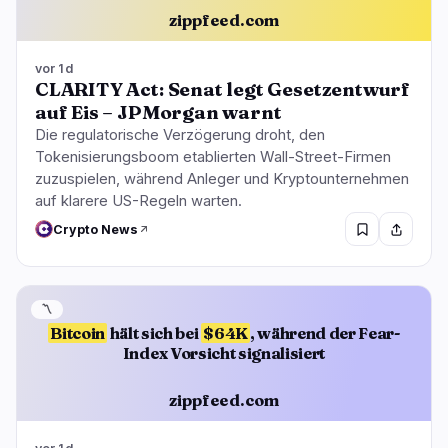
zippfeed.com
vor 1d
CLARITY Act: Senat legt Gesetzentwurf
auf Eis – JPMorgan warnt
Die regulatorische Verzögerung droht, den
Tokenisierungsboom etablierten Wall-Street-Firmen
zuzuspielen, während Anleger und Kryptounternehmen
auf klarere US-Regeln warten.
Crypto News
〽️
Bitcoin
hält sich bei
$64K
, während der Fear-
Index Vorsicht signalisiert
zippfeed.com