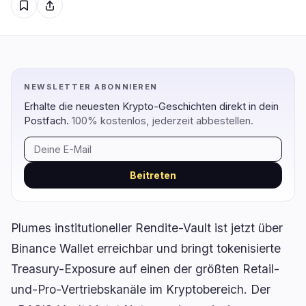
Regulierung
Sicherheit
7
3
NEWSLETTER ABONNIEREN
Regierung
Hacks
6
3
Erhalte die neuesten Krypto-Geschichten direkt in dein
Recht
Exploits
Postfach.
100% kostenlos, jederzeit abbestellen.
0
0
Compliance
Betrügereien
0
0
Steuer
Warnungen
1
0
Beitreten
Durchsetzung
Datenschutz
0
0
Plumes institutioneller Rendite-Vault ist jetzt über
Binance Wallet erreichbar und bringt tokenisierte
Treasury-Exposure auf einen der größten Retail-
DeFi
Technologie
1
5
und-Pro-Vertriebskanäle im Kryptobereich. Der
DEXs
Protokolle
0
0