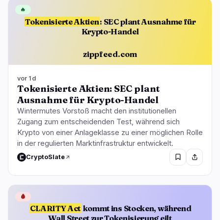
🔥
Tokenisierte Aktien
: SEC plant Ausnahme für
Krypto-Handel
zippfeed.com
vor 1d
Tokenisierte Aktien: SEC plant
Ausnahme für Krypto-Handel
Wintermutes Vorstoß macht den institutionellen
Zugang zum entscheidenden Test, während sich
Krypto von einer Anlageklasse zu einer möglichen Rolle
in der regulierten Marktinfrastruktur entwickelt.
CryptoSlate
🩸
CLARITY Act
kommt ins Stocken, während
Wall Street zur Tokenisierung eilt