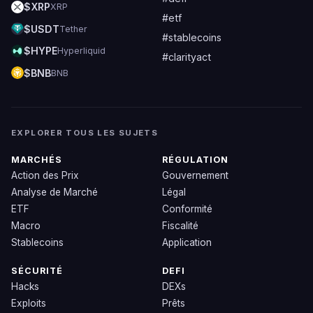
$XRP
XRP
#etf
$USDT
Tether
#stablecoins
$HYPE
Hyperliquid
#clarityact
$BNB
BNB
EXPLORER TOUS LES SUJETS
MARCHÉS
RÉGULATION
Action des Prix
Gouvernement
Analyse de Marché
Légal
ETF
Conformité
Macro
Fiscalité
Stablecoins
Application
SÉCURITÉ
DEFI
Hacks
DEXs
Exploits
Prêts