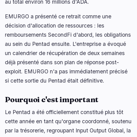
au total environ 16 millions d'ADA.
EMURGO a présenté ce retrait comme une
décision d'allocation de ressources : les
🔥
Tendances actuelles
dernières 3h
remboursements SecondFi d'abord, les obligations
BEARISH
il y a 1 heure
au sein du Pentad ensuite. L'entreprise a évoqué
KPMG : 49 % des dirigeants réduisent l’usage
des agents IA
un calendrier de récupération de deux semaines
déjà présenté dans son plan de réponse post-
BULLISH
il y a 2 heures
BEAT prend la tête du Top 100 de CoinGecko avec
exploit. EMURGO n'a pas immédiatement précisé
une montée de 15 rangs
si cette sortie du Pentad était définitive.
NEUTRAL
il y a 13 minutes
Bitcoin 2026 : Claude projette le BTC entre $45K
Pourquoi c'est important
et $150K
Le Pentad a été officiellement constitué plus tôt
naviguer
ouvrir
fermer
↑
↓
↵
esc
cette année en tant qu'organe coordonné, soutenu
par la trésorerie, regroupant Input Output Global, la