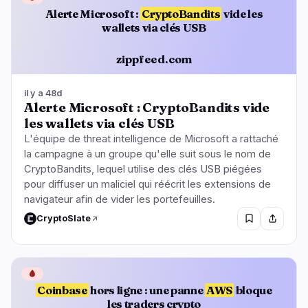
Alerte Microsoft :
CryptoBandits
vide les
wallets via clés USB
zippfeed.com
il y a 48d
Alerte Microsoft : CryptoBandits vide
les wallets via clés USB
L'équipe de threat intelligence de Microsoft a rattaché
la campagne à un groupe qu'elle suit sous le nom de
CryptoBandits, lequel utilise des clés USB piégées
pour diffuser un maliciel qui réécrit les extensions de
navigateur afin de vider les portefeuilles.
CryptoSlate
🩸
Coinbase
hors ligne : une panne
AWS
bloque
les traders crypto