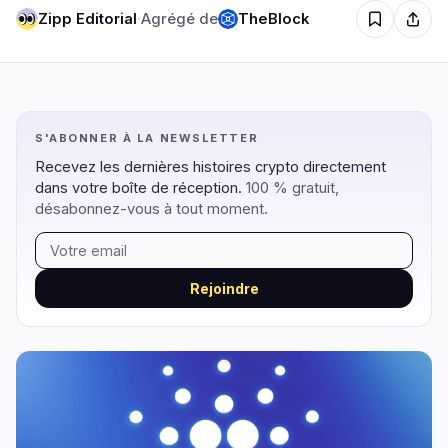
Zipp Editorial
·
Agrégé de
TheBlock
Régulation
Sécurité
6
2
S'ABONNER À LA NEWSLETTER
Gouvernement
Hacks
5
2
Recevez les dernières histoires crypto directement
Légal
Exploits
0
0
dans votre boîte de réception.
100 % gratuit,
Conformité
Arnaques
désabonnez-vous à tout moment.
0
0
Fiscalité
Alertes
1
0
Application
Confidentialité
0
0
Rejoindre
DeFi
Technologie
1
6
DEXs
Protocoles
0
0