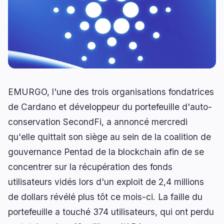
Prêts
Mises à Niveau
0
3
Rendement
Mise à l'Échelle
0
0
Dérivés
IA
0
3
RWA
Minage
1
0
EMURGO, l'une des trois organisations fondatrices
de Cardano et développeur du portefeuille d'auto-
Affaires
Écosystèmes
conservation SecondFi, a annoncé mercredi
3
1
qu'elle quittait son siège au sein de la coalition de
Institutionnel
Bitcoin
1
0
gouvernance Pentad de la blockchain afin de se
Financement
Ethereum
0
0
concentrer sur la récupération des fonds
Paiements
Solana
1
0
utilisateurs vidés lors d'un exploit de 2,4 millions
Partenariats
BNB
1
0
de dollars révélé plus tôt ce mois-ci. La faille du
Adoption
Autres Chaînes
0
1
portefeuille a touché 374 utilisateurs, qui ont perdu