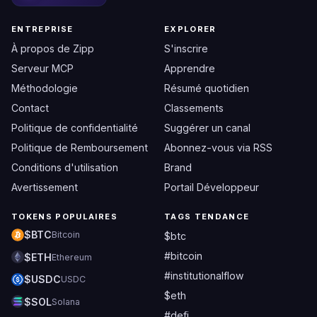
ENTREPRISE
EXPLORER
À propos de Zipp
S'inscrire
Serveur MCP
Apprendre
Méthodologie
Résumé quotidien
Contact
Classements
Politique de confidentialité
Suggérer un canal
Politique de Remboursement
Abonnez-vous via RSS
Conditions d'utilisation
Brand
Avertissement
Portail Développeur
TOKENS POPULAIRES
TAGS TENDANCE
$BTC
Bitcoin
$btc
#bitcoin
$ETH
Ethereum
#institutionalflow
$USDC
USDC
$eth
$SOL
Solana
#defi