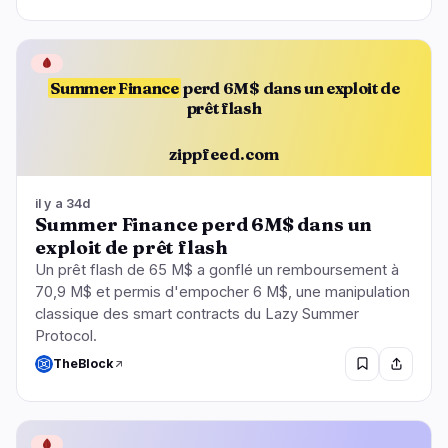
🩸
Summer Finance
perd 6M$ dans un exploit de
prêt flash
zippfeed.com
il y a 34d
Summer Finance perd 6M$ dans un
exploit de prêt flash
Un prêt flash de 65 M$ a gonflé un remboursement à
70,9 M$ et permis d'empocher 6 M$, une manipulation
classique des smart contracts du Lazy Summer
Protocol.
TheBlock
🩸