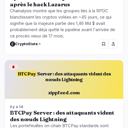
après le hack Lazarus
Chainalysis montre que les groupes liés à la RPDC
blanchissent les cryptos volées en ~45 jours, ce qui
signifie que la majeure partie des 1,46 Md $ avait
probablement déjà quitté le pipeline avant l'arrivée de
ce procès vieux de 17 mois.
CryptoSlate
🩸
BTCPay
Server : des attaquants vident des
nœuds Lightning
zippfeed.com
il y a 1d
BTCPay Server : des attaquants vident
des nœuds Lightning
Les portefeuilles on-chain BTCPay standards sont