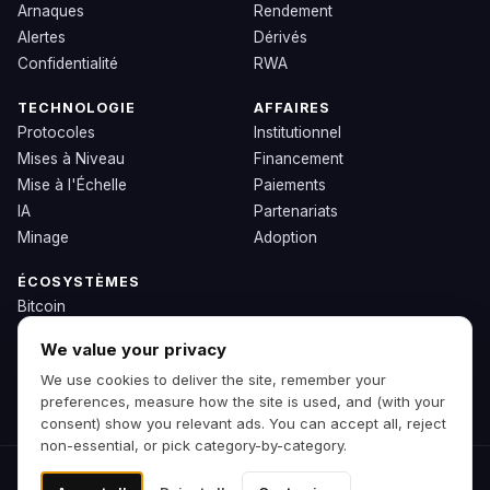
Arnaques
Rendement
Alertes
Dérivés
Confidentialité
RWA
TECHNOLOGIE
AFFAIRES
Protocoles
Institutionnel
Mises à Niveau
Financement
Mise à l'Échelle
Paiements
IA
Partenariats
Minage
Adoption
ÉCOSYSTÈMES
Bitcoin
Ethereum
We value your privacy
Solana
We use cookies to deliver the site, remember your
BNB
preferences, measure how the site is used, and (with your
Autres Chaînes
consent) show you relevant ads. You can accept all, reject
non-essential, or pick category-by-category.
© 2026 Zipp. Version d'aperçu.