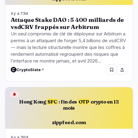
il y a 73d
Attaque Stake DAO : 5 400 milliards de
vsdCRV frappés sur Arbitrum
Un seul compromis de clé de déployeur sur Arbitrum a
permis à un attaquant de forger 5,4 billions de vsdCRV
— mais la lecture structurelle montre que les coffres à
rendement automatisé regroupent des risques que
l'interface ne montre jamais, et avril 2026…
CryptoSlate
🩸
Hong Kong
SFC
: fin des
OTP
crypto en 12
mois
zippfeed.com
il y a 30d