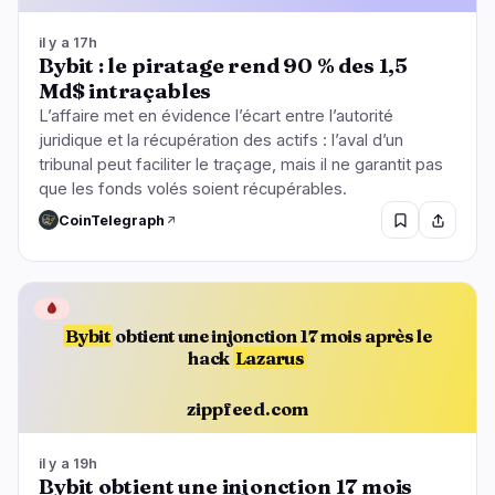
il y a 17h
Bybit : le piratage rend 90 % des 1,5
Md$ intraçables
L’affaire met en évidence l’écart entre l’autorité
juridique et la récupération des actifs : l’aval d’un
tribunal peut faciliter le traçage, mais il ne garantit pas
que les fonds volés soient récupérables.
CoinTelegraph
🩸
Bybit
obtient une injonction 17 mois après le
hack
Lazarus
zippfeed.com
il y a 19h
Bybit obtient une injonction 17 mois