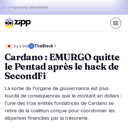
ices temporarily unavailable.
En direct
·
36
histoires aujourd'hui
Le pouls
TheBlock
🩸
il y a 31d
47%
25%
28%
·
·
d'aujourd'hui
bullish
neutral
bearish
Cardano : EMURGO quitte
:
le Pentad après le hack de
Marchés
Actualités
17
36
SecondFi
Action des Prix
Dernières nouvelles
0
36
La sortie de l'organe de gouvernance est plus
Analyse de Marché
Nouvelles de dernière minute
7
22
lourde de conséquences que le montant en dollars :
ETF
l'une des trois entités fondatrices de Cardano se
Histoires en vedette
3
0
retire de la coalition conçue pour coordonner les
Macro
5
Classements
dépenses financées par la trésorerie.
Stablecoins
2
Mouvements Top 10
& Top 100