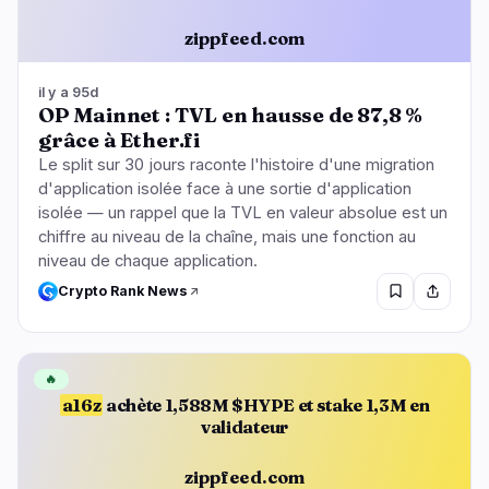
zippfeed.com
il y a 95d
OP Mainnet : TVL en hausse de 87,8 %
grâce à Ether.fi
Le split sur 30 jours raconte l'histoire d'une migration
d'application isolée face à une sortie d'application
isolée — un rappel que la TVL en valeur absolue est un
chiffre au niveau de la chaîne, mais une fonction au
niveau de chaque application.
Crypto Rank News
🔥
a16z
achète 1,588M $HYPE et stake 1,3M en
validateur
zippfeed.com