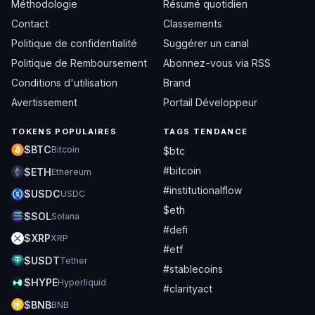
Méthodologie
Résumé quotidien
Contact
Classements
Politique de confidentialité
Suggérer un canal
Politique de Remboursement
Abonnez-vous via RSS
Conditions d'utilisation
Brand
Avertissement
Portail Développeur
TOKENS POPULAIRES
TAGS TENDANCE
$BTC
Bitcoin
$btc
#bitcoin
$ETH
Ethereum
#institutionalflow
$USDC
USDC
$eth
$SOL
Solana
#defi
$XRP
XRP
#etf
$USDT
Tether
#stablecoins
$HYPE
Hyperliquid
#clarityact
$BNB
BNB