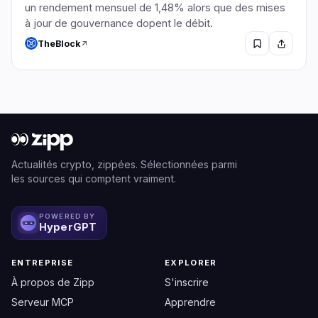
un rendement mensuel de 1,48% alors que des mises
à jour de gouvernance dopent le débit.
TheBlock
Actualités crypto, zippées. Sélectionnées parmi
les sources qui comptent vraiment.
POWERED BY
HyperGPT
ENTREPRISE
EXPLORER
À propos de Zipp
S'inscrire
Serveur MCP
Apprendre