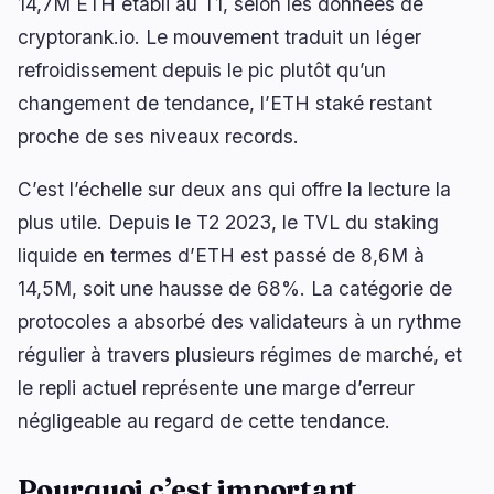
14,7M ETH établi au T1, selon les données de
Rendement
Mise à l'Échelle
0
0
cryptorank.io. Le mouvement traduit un léger
Dérivés
IA
1
0
refroidissement depuis le pic plutôt qu’un
RWA
Minage
1
0
changement de tendance, l’ETH staké restant
proche de ses niveaux records.
C’est l’échelle sur deux ans qui offre la lecture la
Affaires
Écosystèmes
9
2
plus utile. Depuis le T2 2023, le TVL du staking
liquide en termes d’ETH est passé de 8,6M à
Institutionnel
Bitcoin
4
1
14,5M, soit une hausse de 68%. La catégorie de
Financement
Ethereum
1
0
protocoles a absorbé des validateurs à un rythme
Paiements
Solana
1
0
régulier à travers plusieurs régimes de marché, et
Partenariats
BNB
3
0
le repli actuel représente une marge d’erreur
Adoption
Autres Chaînes
0
1
négligeable au regard de cette tendance.
Pourquoi c’est important