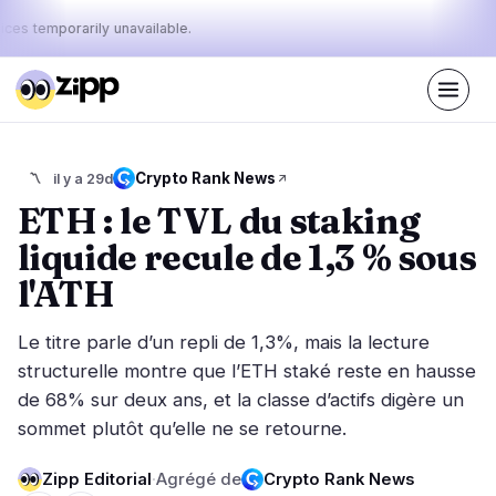
ices temporarily unavailable.
En direct
·
45
histoires aujourd'hui
Le pouls
Crypto Rank News
〽️
il y a 29d
24%
9%
67%
·
·
d'aujourd'hui
bullish
neutral
bearish
ETH : le TVL du staking
:
liquide recule de 1,3 % sous
Marchés
Actualités
15
45
l'ATH
Action des Prix
Dernières nouvelles
1
45
Le titre parle d’un repli de 1,3%, mais la lecture
Analyse de Marché
Nouvelles de dernière minute
6
32
structurelle montre que l’ETH staké reste en hausse
ETF
de 68% sur deux ans, et la classe d’actifs digère un
Histoires en vedette
2
0
sommet plutôt qu’elle ne se retourne.
Macro
5
Classements
Stablecoins
1
Mouvements Top 10
Zipp Editorial
·
Agrégé de
Crypto Rank News
& Top 100