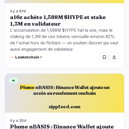
il y a 87d
a16z achète 1,588M $HYPE et stake
1,3M en validateur
L'accumulation de 1,588M $HYPE fait la une, mais le
staking de 1,3M de ces tokens verrouille environ 82%
de l'achat hors du flottant — un soutien discret qui vaut
aussi engagement de validateur.
Lookonchain
🔥
Plume
nBASIS : Binance Wallet ajoute un
accès au rendement onchain
zippfeed.com
il y a 30d
Plume nBASIS : Binance Wallet ajoute