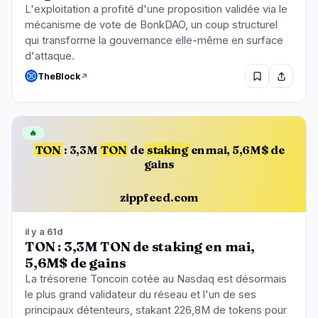
L'exploitation a profité d'une proposition validée via le
mécanisme de vote de BonkDAO, un coup structurel
qui transforme la gouvernance elle-même en surface
d'attaque.
TheBlock
🔥
TON
: 3,3M
TON
de
staking
en mai, 5,6M$ de
gains
zippfeed.com
il y a 61d
TON : 3,3M TON de staking en mai,
5,6M$ de gains
La trésorerie Toncoin cotée au Nasdaq est désormais
le plus grand validateur du réseau et l'un de ses
principaux détenteurs, stakant 226,8M de tokens pour