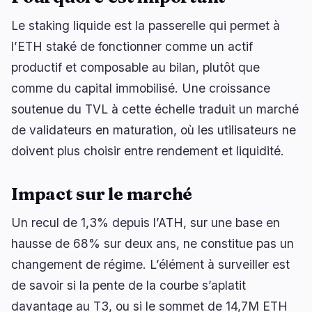
🔥
Tendances actuelles
dernières 3h
Le staking liquide est la passerelle qui permet à
BULLISH
il y a 1 heure
l’ETH staké de fonctionner comme un actif
TKNZ défend son exposition aux memecoins
productif et composable au bilan, plutôt que
BEARISH
il y a 2 heures
comme du capital immobilisé. Une croissance
XRP : les flux des ETF chutent de 79%, le CLARITY
soutenue du TVL à cette échelle traduit un marché
Act cale
de validateurs en maturation, où les utilisateurs ne
BEARISH
il y a 28 minutes
doivent plus choisir entre rendement et liquidité.
CRO : Trump Media et Crypto.com abandonnent
le deal à 6,42 Md$
Impact sur le marché
naviguer
ouvrir
fermer
↑
↓
↵
esc
Un recul de 1,3% depuis l’ATH, sur une base en
hausse de 68% sur deux ans, ne constitue pas un
changement de régime. L’élément à surveiller est
de savoir si la pente de la courbe s’aplatit
davantage au T3, ou si le sommet de 14,7M ETH