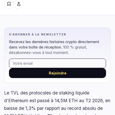
Régulation
Sécurité
10
4
Gouvernement
Hacks
5
4
S'ABONNER À LA NEWSLETTER
Légal
Exploits
0
0
Recevez les dernières histoires crypto directement
dans votre boîte de réception.
100 % gratuit,
Conformité
Arnaques
3
0
désabonnez-vous à tout moment.
Fiscalité
Alertes
0
0
Application
Confidentialité
2
0
Rejoindre
DeFi
Technologie
Le TVL des protocoles de staking liquide
2
3
d’Ethereum est passé à 14,5M ETH au T2 2026, en
DEXs
Protocoles
0
2
baisse de 1,3% par rapport au record absolu de
Prêts
Mises à Niveau
0
1