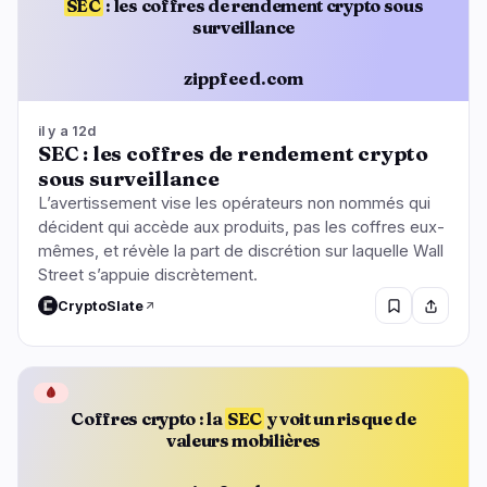
SEC
: les coffres de rendement crypto sous
surveillance
zippfeed.com
il y a 12d
SEC : les coffres de rendement crypto
sous surveillance
L’avertissement vise les opérateurs non nommés qui
décident qui accède aux produits, pas les coffres eux-
mêmes, et révèle la part de discrétion sur laquelle Wall
Street s’appuie discrètement.
CryptoSlate
🩸
Coffres crypto : la
SEC
y voit un risque de
valeurs mobilières