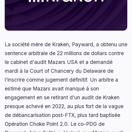
Rendement
Mise à l'Échelle
0
2
Dérivés
IA
1
0
RWA
Minage
2
4
La société mère de Kraken, Payward, a obtenu une
sentence arbitrale de 22 millions de dollars contre
Affaires
Écosystèmes
15
0
le cabinet d'audit Mazars USA et a demandé
Institutionnel
Bitcoin
mardi à la Court of Chancery du Delaware de
9
0
l'inscrire comme jugement définitif. Un arbitre a
Financement
Ethereum
1
0
estimé que Mazars avait manqué à son
Paiements
Solana
2
0
engagement en se retirant d'un audit de Kraken
Partenariats
BNB
1
0
presque achevé en 2022, au plus fort de la vague
Adoption
Autres Chaînes
2
0
de débancarisation post-FTX, plus tard baptisée
Opération Choke Point 2.0. Le co-PDG de