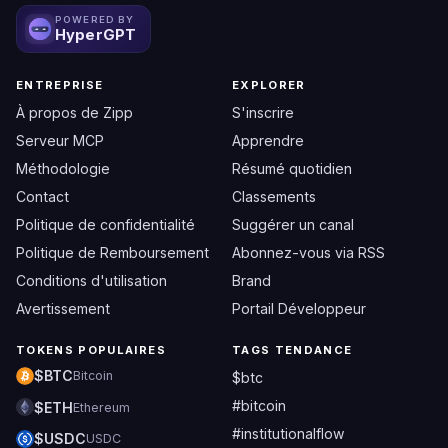
POWERED BY
HyperGPT
ENTREPRISE
EXPLORER
À propos de Zipp
S'inscrire
Serveur MCP
Apprendre
Méthodologie
Résumé quotidien
Contact
Classements
Politique de confidentialité
Suggérer un canal
Politique de Remboursement
Abonnez-vous via RSS
Conditions d'utilisation
Brand
Avertissement
Portail Développeur
TOKENS POPULAIRES
TAGS TENDANCE
$BTC
Bitcoin
$btc
#bitcoin
$ETH
Ethereum
#institutionalflow
$USDC
USDC