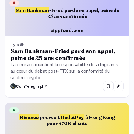
🩸
Sam Bankman
-Fried perd son appel, peine de
25 ans confirmée
zippfeed.com
il y a 6h
Sam Bankman-Fried perd son appel,
peine de 25 ans confirmée
La décision maintient la responsabilité des dirigeants
au cœur du débat post-FTX sur la conformité du
secteur crypto.
CoinTelegraph
🔥
Binance
poursuit
RedotPay
à Hong Kong
pour 470K clients