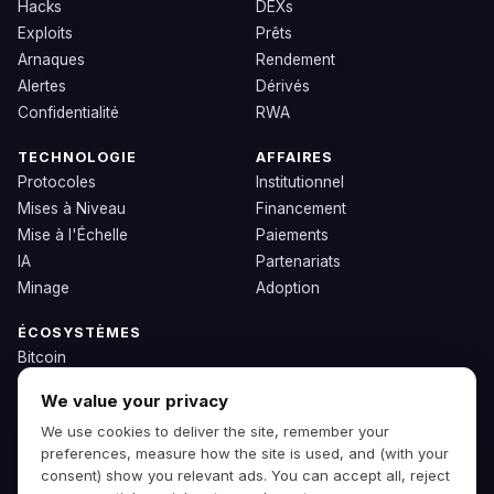
Hacks
DEXs
Exploits
Prêts
Arnaques
Rendement
Alertes
Dérivés
Confidentialité
RWA
TECHNOLOGIE
AFFAIRES
Protocoles
Institutionnel
Mises à Niveau
Financement
Mise à l'Échelle
Paiements
IA
Partenariats
Minage
Adoption
ÉCOSYSTÈMES
Bitcoin
Ethereum
We value your privacy
Solana
We use cookies to deliver the site, remember your
BNB
preferences, measure how the site is used, and (with your
Autres Chaînes
consent) show you relevant ads. You can accept all, reject