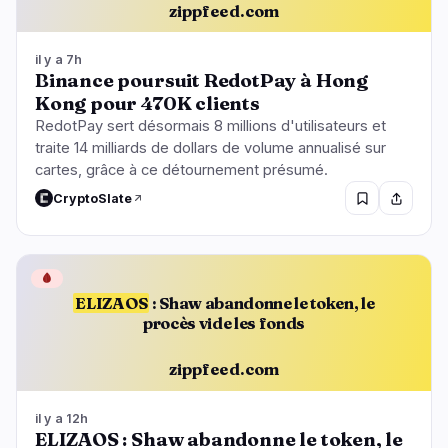
zippfeed.com
il y a 7h
Binance poursuit RedotPay à Hong
Kong pour 470K clients
RedotPay sert désormais 8 millions d'utilisateurs et
traite 14 milliards de dollars de volume annualisé sur
cartes, grâce à ce détournement présumé.
CryptoSlate
🩸
ELIZAOS
: Shaw abandonne le token, le
procès vide les fonds
zippfeed.com
il y a 12h
ELIZAOS : Shaw abandonne le token, le