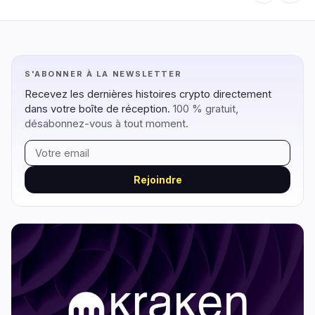
Régulation
Sécurité
13
2
S'ABONNER À LA NEWSLETTER
Gouvernement
Hacks
8
1
Recevez les dernières histoires crypto directement
dans votre boîte de réception.
100 % gratuit,
Légal
Exploits
3
0
désabonnez-vous à tout moment.
Conformité
Arnaques
2
1
Fiscalité
Alertes
0
0
Application
Confidentialité
0
0
Rejoindre
DeFi
Technologie
3
6
DEXs
Protocoles
0
0
Prêts
Mises à Niveau
0
0