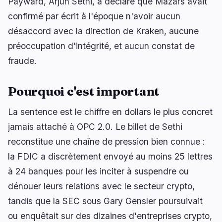
Payward, Arjun Sethi, a déclaré que Mazars avait
🔥
Tendances actuelles
dernières 3h
confirmé par écrit à l'époque n'avoir aucun
désaccord avec la direction de Kraken, aucune
BULLISH
il y a 15 minutes
La clause éthique sur la crypto de Trump
préoccupation d'intégrité, et aucun constat de
pourrait débloquer une réglementation
complète…
fraude.
BEARISH
il y a 1 heure
Un détenteur de BTC dilue les investisseurs de
98 % sans vendre un seul coin
Pourquoi c'est important
BEARISH
il y a 4 minutes
La sentence est le chiffre en dollars le plus concret
Clarity Act : le Sénat reporte le vote à septembre
jamais attaché à OPC 2.0. Le billet de Sethi
reconstitue une chaîne de pression bien connue :
naviguer
ouvrir
fermer
↑
↓
↵
esc
la FDIC a discrètement envoyé au moins 25 lettres
à 24 banques pour les inciter à suspendre ou
dénouer leurs relations avec le secteur crypto,
tandis que la SEC sous Gary Gensler poursuivait
ou enquêtait sur des dizaines d'entreprises crypto,