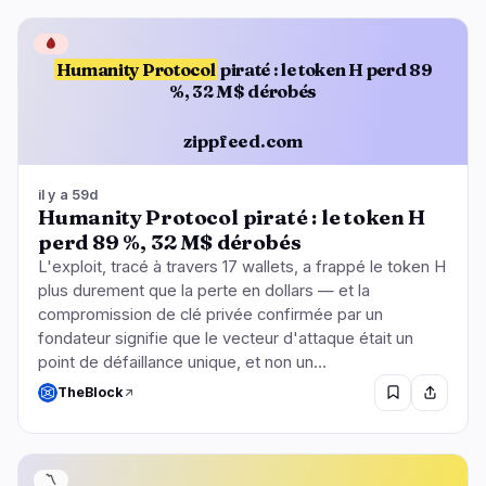
🩸
Humanity Protocol
piraté : le token H perd 89
%, 32 M$ dérobés
zippfeed.com
il y a 59d
Humanity Protocol piraté : le token H
perd 89 %, 32 M$ dérobés
L'exploit, tracé à travers 17 wallets, a frappé le token H
plus durement que la perte en dollars — et la
compromission de clé privée confirmée par un
fondateur signifie que le vecteur d'attaque était un
point de défaillance unique, et non un…
TheBlock
〽️