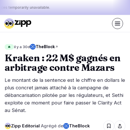
ices temporarily unavailable.
En direct
·
66
histoires aujourd'hui
Le pouls
TheBlock
🔥
il y a 30d
47%
9%
44%
·
·
d'aujourd'hui
bullish
neutral
bearish
Kraken : 22 M$ gagnés en
:
arbitrage contre Mazars
Marchés
Actualités
27
66
Le montant de la sentence est le chiffre en dollars le
Action des Prix
Dernières nouvelles
6
66
plus concret jamais attaché à la campagne de
débancarisation pilotée par les régulateurs, et Sethi
Analyse de Marché
Nouvelles de dernière minute
12
36
exploite ce moment pour faire passer le Clarity Act
ETF
Histoires en vedette
1
0
au Sénat.
Macro
5
Classements
Stablecoins
3
Mouvements Top 10
Zipp Editorial
·
Agrégé de
TheBlock
& Top 100