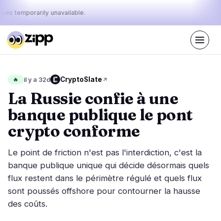
ices temporarily unavailable.
En direct
·
40
histoires aujourd'hui
Le pouls
CryptoSlate
🔥
il y a 32d
32%
18%
50%
·
·
d'aujourd'hui
bullish
neutral
bearish
La Russie confie à une
:
banque publique le pont
Marchés
Actualités
15
40
crypto conforme
Action des Prix
Dernières nouvelles
1
40
Le point de friction n'est pas l'interdiction, c'est la
Analyse de Marché
Nouvelles de dernière minute
4
27
banque publique unique qui décide désormais quels
ETF
flux restent dans le périmètre régulé et quels flux
Histoires en vedette
3
0
sont poussés offshore pour contourner la hausse
Macro
5
Classements
des coûts.
Stablecoins
2
Mouvements Top 10
& Top 100