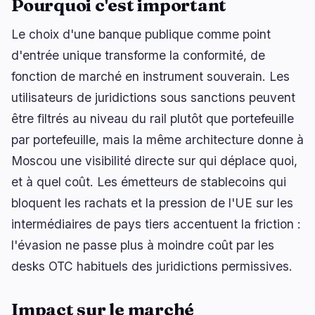
Pourquoi c'est important
Le choix d'une banque publique comme point
d'entrée unique transforme la conformité, de
🔥
Tendances actuelles
dernières 3h
fonction de marché en instrument souverain. Les
BULLISH
il y a 3 heures
utilisateurs de juridictions sous sanctions peuvent
Bitcoin et Ether : leurs ETF attirent 1,1 Md$, un
sommet depuis avril
être filtrés au niveau du rail plutôt que portefeuille
par portefeuille, mais la même architecture donne à
BULLISH
il y a 2 heures
Le projet de loi CLARITY fait face à un vote au
Moscou une visibilité directe sur qui déplace quoi,
Sénat le 15 septembre
et à quel coût. Les émetteurs de stablecoins qui
bloquent les rachats et la pression de l'UE sur les
BULLISH
il y a 1 heure
Loi Clarity : Thune dépose une clôture pour le
intermédiaires de pays tiers accentuent la friction :
vote au Sénat du 15 septembre
l'évasion ne passe plus à moindre coût par les
desks OTC habituels des juridictions permissives.
naviguer
ouvrir
fermer
↑
↓
↵
esc
Impact sur le marché