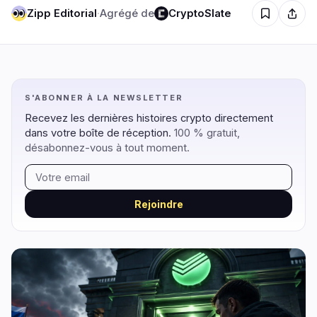
Zipp Editorial
·
Agrégé de
CryptoSlate
Régulation
Sécurité
9
3
S'ABONNER À LA NEWSLETTER
Gouvernement
Hacks
6
3
Recevez les dernières histoires crypto directement
Légal
Exploits
0
0
dans votre boîte de réception.
100 % gratuit,
Conformité
Arnaques
désabonnez-vous à tout moment.
2
0
Fiscalité
Alertes
0
0
Application
Confidentialité
1
0
Rejoindre
DeFi
Technologie
2
3
DEXs
Protocoles
0
2