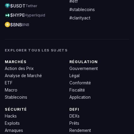
#etf
$USDT
Tether
#stablecoins
$HYPE
Hyperliquid
#clarityact
$BNB
BNB
EXPLORER TOUS LES SUJETS
MARCHÉS
RÉGULATION
Action des Prix
Gouvernement
Analyse de Marché
Légal
ETF
Conformité
Macro
Fiscalité
Stablecoins
Application
SÉCURITÉ
DEFI
Hacks
DEXs
Exploits
Prêts
Arnaques
Rendement