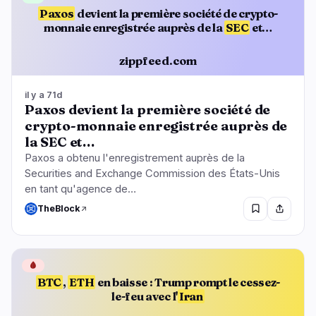
Paxos
devient la première société de crypto-
monnaie enregistrée auprès de la
SEC
et…
zippfeed.com
il y a 71d
Paxos devient la première société de
crypto-monnaie enregistrée auprès de
la SEC et…
Paxos a obtenu l'enregistrement auprès de la
Securities and Exchange Commission des États-Unis
en tant qu'agence de…
TheBlock
🩸
BTC
,
ETH
en baisse : Trump rompt le cessez-
le-feu avec l'
Iran