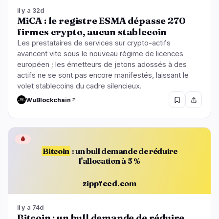
il y a 32d
MiCA : le registre ESMA dépasse 270
firmes crypto, aucun stablecoin
Les prestataires de services sur crypto-actifs
avancent vite sous le nouveau régime de licences
européen ; les émetteurs de jetons adossés à des
actifs ne se sont pas encore manifestés, laissant le
volet stablecoins du cadre silencieux.
WuBlockchain
🩸
Bitcoin
: un bull demande de réduire
l'allocation à 5 %
zippfeed.com
il y a 74d
Bitcoin : un bull demande de réduire