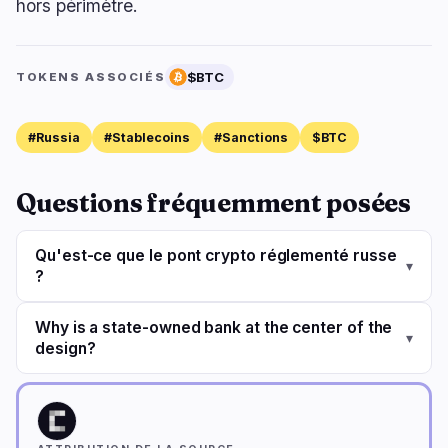
hors périmètre.
$BTC
TOKENS ASSOCIÉS
#Russia
#Stablecoins
#Sanctions
$BTC
Questions fréquemment posées
Qu'est-ce que le pont crypto réglementé russe
▾
?
Why is a state-owned bank at the center of the
▾
design?