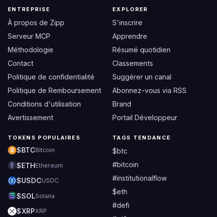
ENTREPRISE
EXPLORER
À propos de Zipp
S'inscrire
Serveur MCP
Apprendre
Méthodologie
Résumé quotidien
Contact
Classements
Politique de confidentialité
Suggérer un canal
Politique de Remboursement
Abonnez-vous via RSS
Conditions d'utilisation
Brand
Avertissement
Portail Développeur
TOKENS POPULAIRES
TAGS TENDANCE
$BTC
Bitcoin
$btc
#bitcoin
$ETH
Ethereum
#institutionalflow
$USDC
USDC
$eth
$SOL
Solana
#defi
$XRP
XRP