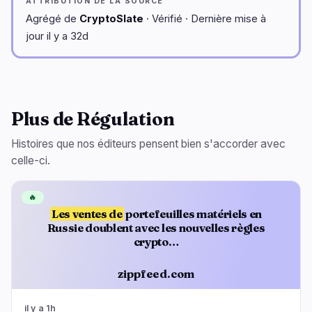
ATTRIBUTION DE LA SOURCE
Agrégé de
CryptoSlate
· Vérifié · Dernière mise à
jour il y a 32d
Plus de Régulation
Histoires que nos éditeurs pensent bien s'accorder avec
celle-ci.
🔥
Les ventes de
portefeuilles matériels en
Russie doublent avec les nouvelles règles
crypto…
zippfeed.com
il y a 1h