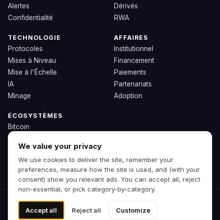
Alertes
Dérivés
Confidentialité
RWA
TECHNOLOGIE
AFFAIRES
Protocoles
Institutionnel
Mises à Niveau
Financement
Mise à l'Échelle
Paiements
IA
Partenariats
Minage
Adoption
ÉCOSYSTÈMES
Bitcoin
Ethereum
We value your privacy
Solana
We use cookies to deliver the site, remember your
BNB
preferences, measure how the site is used, and (with your
Autres Chaînes
consent) show you relevant ads. You can accept all, reject
non-essential, or pick category-by-category.
© 2026 Zipp. Version d'aperçu.
Accept all
Reject all
Customize
Pas de conseils financiers.
Préférences de cookies