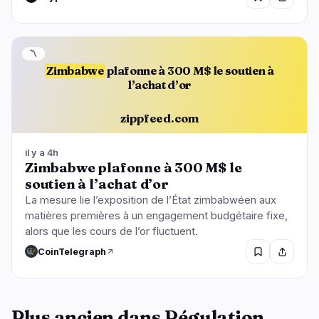
〽️
Zimbabwe
plafonne à 300 M$ le soutien à
l’achat d’or
zippfeed.com
il y a 4h
Zimbabwe plafonne à 300 M$ le
soutien à l’achat d’or
La mesure lie l’exposition de l’État zimbabwéen aux
matières premières à un engagement budgétaire fixe,
alors que les cours de l’or fluctuent.
CoinTelegraph
Plus ancien dans Régulation