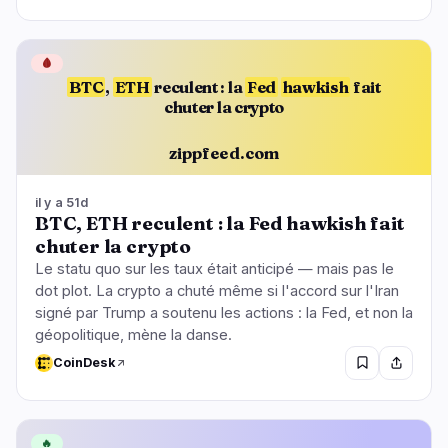
🩸
BTC
,
ETH
reculent : la
Fed
hawkish
fait
chuter la crypto
zippfeed.com
il y a 51d
BTC, ETH reculent : la Fed hawkish fait
chuter la crypto
Le statu quo sur les taux était anticipé — mais pas le
dot plot. La crypto a chuté même si l'accord sur l'Iran
signé par Trump a soutenu les actions : la Fed, et non la
géopolitique, mène la danse.
CoinDesk
🔥