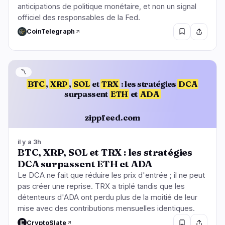
anticipations de politique monétaire, et non un signal
officiel des responsables de la Fed.
CoinTelegraph
〽️
BTC
,
XRP
,
SOL
et
TRX
: les stratégies
DCA
surpassent
ETH
et
ADA
zippfeed.com
il y a 3h
BTC, XRP, SOL et TRX : les stratégies
DCA surpassent ETH et ADA
Le DCA ne fait que réduire les prix d'entrée ; il ne peut
pas créer une reprise. TRX a triplé tandis que les
détenteurs d'ADA ont perdu plus de la moitié de leur
mise avec des contributions mensuelles identiques.
CryptoSlate