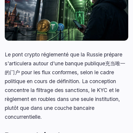
Prêts
Mises à Niveau
0
1
Rendement
Mise à l'Échelle
0
0
Dérivés
IA
1
0
RWA
Minage
1
0
Le pont crypto réglementé que la Russie prépare
s'articulera autour d'une banque publique充当唯一
Affaires
Écosystèmes
的门户 pour les flux conformes, selon le cadre
6
2
politique en cours de définition. La conception
Institutionnel
Bitcoin
3
1
concentre la filtrage des sanctions, le KYC et le
Financement
Ethereum
1
0
règlement en roubles dans une seule institution,
Paiements
Solana
1
0
plutôt que dans une couche bancaire
Partenariats
BNB
1
0
concurrentielle.
Adoption
Autres Chaînes
0
1