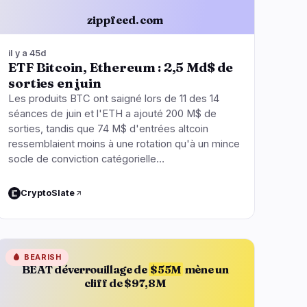
zippfeed.com
il y a 45d
ETF Bitcoin, Ethereum : 2,5 Md$ de
sorties en juin
Les produits BTC ont saigné lors de 11 des 14
séances de juin et l'ETH a ajouté 200 M$ de
sorties, tandis que 74 M$ d'entrées altcoin
ressemblaient moins à une rotation qu'à un mince
socle de conviction catégorielle…
CryptoSlate
🩸
BEARISH
BEAT déverrouillage de
$55M
mène un
cliff de $97,8M