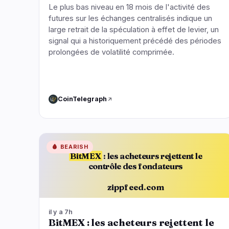
Le plus bas niveau en 18 mois de l'activité des
futures sur les échanges centralisés indique un
large retrait de la spéculation à effet de levier, un
signal qui a historiquement précédé des périodes
prolongées de volatilité comprimée.
CoinTelegraph
🩸
BEARISH
BitMEX
: les acheteurs rejettent le
contrôle des fondateurs
zippfeed.com
il y a 7h
BitMEX : les acheteurs rejettent le