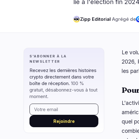
lié à l'élection fin 2024
DeFi
Technol
2
DEXs
Zipp Editorial
·
Agrégé de
Protocole
0
Prêts
Mises à N
0
Rendement
Mise à l'É
0
Dérivés
IA
2
Le vol
S'ABONNER À LA
RWA
Minage
0
2026, 
NEWSLETTER
Recevez les dernières histoires
les par
crypto directement dans votre
naviguer
ouvrir
fermer
↑
↓
↵
esc
boîte de réception.
100 %
Pour
gratuit, désabonnez-vous à tout
moment.
L'activ
améric
quel po
Rejoindre
combie