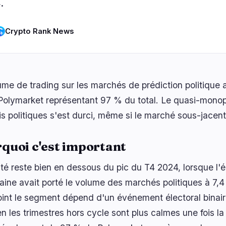
.
ogie
Affaires
Écosystème
5
11
s
Crypto Rank News
Institutionnel
Bitcoin
2
6
iveau
Financement
Ethereum
0
1
chelle
Paiements
Solana
0
1
Partenariats
BNB
1
3
ume de trading sur les marchés de prédiction politique 
Adoption
Autres Chaînes
2
0
Polymarket représentant 97 % du total. Le quasi-monopo
is politiques s'est durci, même si le marché sous-jacent
quoi c'est important
ité reste bien en dessous du pic du T4 2024, lorsque l'é
aine avait porté le volume des marchés politiques à 7,4
int le segment dépend d'un événement électoral binaire à
n les trimestres hors cycle sont plus calmes une fois l