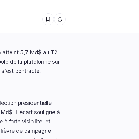
sans collatéral jusqu’en
s
1
2028
1
0
0
0
a atteint 5,7 Md$ au T2
0
le de la plateforme sur
 s'est contracté.
lection présidentielle
 Md$. L'écart souligne à
 forte visibilité, et
a fièvre de campagne