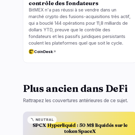
contrôle des fondateurs
BitMEX n'a pas réussi à se vendre dans un
marché crypto des fusions-acquisitions très actif,
qui a bouclé 144 opérations pour 11,8 milliards de
dollars YTD, preuve que le contrôle des
fondateurs et les passifs juridiques persistants
coulent les plateformes quel que soit le cycle.
CoinDesk
Plus ancien dans DeFi
Rattrapez les couvertures antérieures de ce sujet.
〽️
NEUTRAL
SPCX
Hyperliquid
: 50 M$ liquidés sur le
token SpaceX