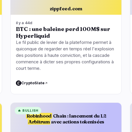
zippfeed.com
il y a 44d
BTC : une baleine perd 100M$ sur
Hyperliquid
Le fil public de levier de la plateforme permet à
quiconque de regarder en temps réel l'explosion
des positions à haute conviction, et la cascade
commence à dicter ses propres configurations à
court terme.
CryptoSlate
🔥
BULLISH
Robinhood
Chain : lancement du L2
Arbitrum
avec actions tokenisées