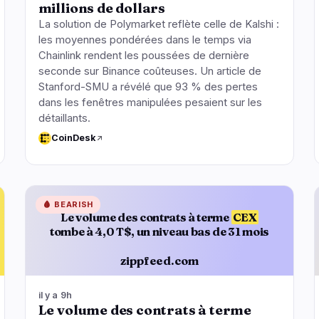
millions de dollars
La solution de Polymarket reflète celle de Kalshi :
les moyennes pondérées dans le temps via
Chainlink rendent les poussées de dernière
seconde sur Binance coûteuses. Un article de
Stanford-SMU a révélé que 93 % des pertes
dans les fenêtres manipulées pesaient sur les
détaillants.
CoinDesk
🩸
BEARISH
Le volume des contrats à terme
CEX
tombe à 4,0 T$, un niveau bas de 31 mois
zippfeed.com
il y a 9h
Le volume des contrats à terme