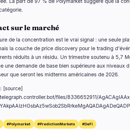
ée. La part de 97 % de Polymarket suggère que la conc
catégorie.
ct sur le marché
ure de la concentration est le vrai signal : une seule pl
ais la couche de price discovery pour le trading d'évén
rents réduits à un résidu. Un trimestre soutenu à 5,7 M
ue une demande de base bien supérieure aux niveaux d
seur que seront les midterms américaines de 2026.
: [source]
//telegraph.controller.bot/files/8336652911/AgACAg
cYAkpAAIzHGsbAz5wSob2SbRrkeMgAQADAgADeQADP
#Polymarket
#PredictionMarkets
#DeFi