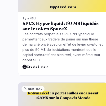
zippfeed.com
il y a 43d
SPCX Hyperliquid : 50 M$ liquidés
sur le token SpaceX
Les contrats perpétuels SPCX d'Hyperliquid
permettent aux traders de parier sur une thèse
de marché privé avec un effet de levier crypto, et
plus de 50 M$ de liquidations montrent que le
capital spéculatif est bien réel, avant même tout
dépôt SEC.
CryptoSlate
〽️
NEUTRAL
Polymarket
: 3 portefeuilles encaissent
+24M$ sur la Coupe du Monde