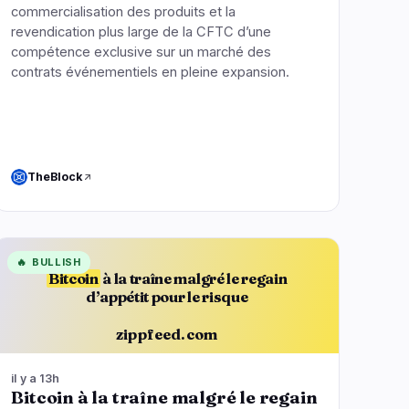
commercialisation des produits et la
revendication plus large de la CFTC d’une
compétence exclusive sur un marché des
contrats événementiels en pleine expansion.
TheBlock
🔥
BULLISH
Bitcoin
à la traîne malgré le regain
d’appétit pour le risque
zippfeed.com
il y a 13h
Bitcoin à la traîne malgré le regain