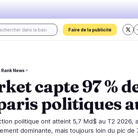
Faire de la publicité
Le pouls d'aujourd'hui :
s
Régulation
Sécurité
23
17
o Rank News
ket capte 97 % de
 Prix
Gouvernement
Hacks
2
9
Analyse de Marché
Légal
Exploits
12
2
aris politiques a
Conformité
Arnaques
1
4
Fiscalité
Alertes
8
0
ns
Application
Confidentialité
0
2
tion politique ont atteint 5,7 Md$ au T2 2026,
lement dominante, mais toujours loin du pic de