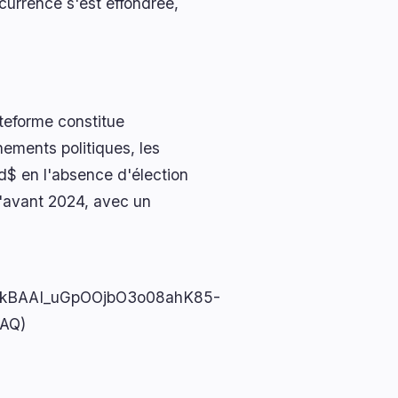
urrence s'est effondrée,
ateforme constitue
ements politiques, les
d$ en l'absence d'élection
'avant 2024, avec un
IAAxkBAAI_uGpOOjbO3o08ahK85-
AQ)