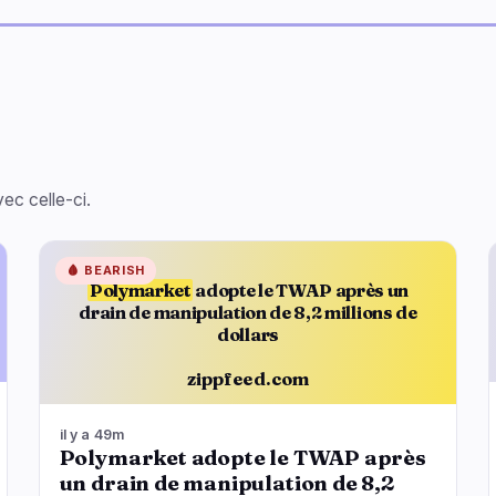
ec celle-ci.
🩸
BEARISH
Polymarket
adopte le TWAP après un
drain de manipulation de 8,2 millions de
dollars
zippfeed.com
il y a 49m
Polymarket adopte le TWAP après
un drain de manipulation de 8,2