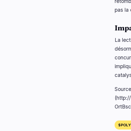
retomb
pas la 
Impa
La lect
désorm
concur
impliq
cataly
Source
(http:
OrtBs
$POLY