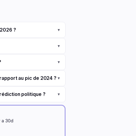
 2026 ?
▾
▾
?
▾
 rapport au pic de 2024 ?
▾
édiction politique ?
▾
y a 30d