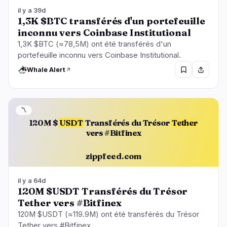
il y a 39d
1,3K $BTC transférés d'un portefeuille
inconnu vers Coinbase Institutional
1,3K $BTC (≈78,5M) ont été transférés d'un
portefeuille inconnu vers Coinbase Institutional.
Whale Alert
〽️
120M $
USDT
Transférés du Trésor
Tether
vers #Bitfinex
zippfeed.com
il y a 64d
120M $USDT Transférés du Trésor
Tether vers #Bitfinex
120M $USDT (≈119.9M) ont été transférés du Trésor
Tether vers #Bitfinex.