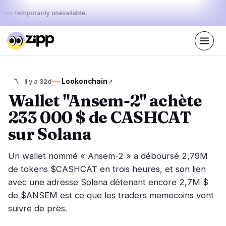
ices temporarily unavailable.
En direct
·
38
histoires aujourd'hui
Le pouls
Lookonchain
〽️
il y a 32d
45%
29%
26%
·
·
d'aujourd'hui
bullish
neutral
bearish
Wallet "Ansem-2" achète
:
233 000 $ de CASHCAT
Marchés
Actualités
18
38
sur Solana
Action des Prix
Dernières nouvelles
1
38
Un wallet nommé « Ansem-2 » a déboursé 2,79M
Analyse de Marché
Nouvelles de dernière minute
7
23
de tokens $CASHCAT en trois heures, et son lien
ETF
avec une adresse Solana détenant encore 2,7M $
Histoires en vedette
3
0
de $ANSEM est ce que les traders memecoins vont
Macro
5
Classements
suivre de près.
Stablecoins
2
Mouvements Top 10
& Top 100