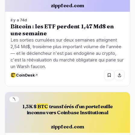
zippfeed.com
il y a 74d
Bitcoin : les ETF perdent 1,47 Md$ en
une semaine
Les sorties cumulées sur deux semaines atteignent
2,54 Md$, troisième plus important volume de l'année
— et le déclencheur n'est pas endogène au crypto,
c'est la réévaluation du marché obligataire qui parie sur
un Warsh faucon.
CoinDesk
〽️
1,3K $
BTC
transférés d'un portefeuille
inconnu vers Coinbase Institutional
zippfeed.com