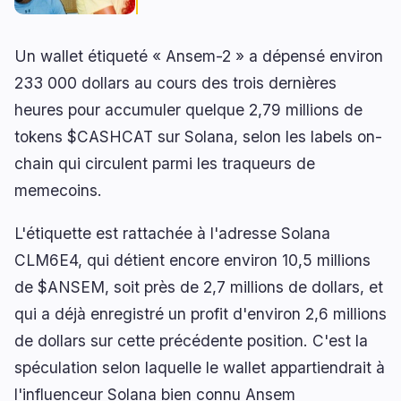
Un wallet étiqueté « Ansem-2 » a dépensé environ
🔥
Tendances actuelles
233 000 dollars au cours des trois dernières
dernières 3h
heures pour accumuler quelque 2,79 millions de
BEARISH
il y a 52 minutes
Nonfarm payrolls : 23 000 emplois, chômage à 4,1
tokens $CASHCAT sur Solana, selon les labels on-
%
chain qui circulent parmi les traqueurs de
BULLISH
il y a 3 heures
memecoins.
Bitcoin : un analyste vise un sommet de 250 000
à 400 000 $
L'étiquette est rattachée à l'adresse Solana
CLM6E4, qui détient encore environ 10,5 millions
NEUTRAL
il y a 1 heure
Bitcoin : le fork BIP-110 cale après seulement
de $ANSEM, soit près de 2,7 millions de dollars, et
deux blocs
qui a déjà enregistré un profit d'environ 2,6 millions
de dollars sur cette précédente position. C'est la
naviguer
ouvrir
fermer
↑
↓
↵
esc
spéculation selon laquelle le wallet appartiendrait à
l'influenceur Solana bien connu Ansem