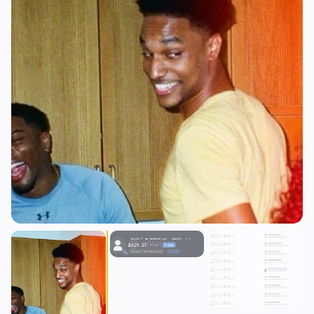
Prêts
Mises à Niveau
0
3
Rendement
Mise à l'Échelle
0
0
Dérivés
IA
0
2
RWA
Minage
1
0
Affaires
Écosystèmes
3
1
Institutionnel
Bitcoin
1
0
Financement
Ethereum
0
0
Paiements
Solana
1
0
Partenariats
BNB
1
0
Adoption
Autres Chaînes
0
1