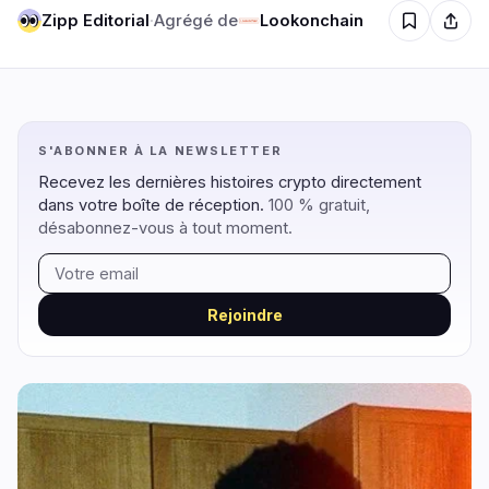
Zipp Editorial
·
Agrégé de
Lookonchain
Régulation
Sécurité
7
3
S'ABONNER À LA NEWSLETTER
Gouvernement
Hacks
6
3
Recevez les dernières histoires crypto directement
Légal
Exploits
0
0
dans votre boîte de réception.
100 % gratuit,
Conformité
Arnaques
désabonnez-vous à tout moment.
0
0
Fiscalité
Alertes
1
0
Application
Confidentialité
0
0
Rejoindre
DeFi
Technologie
1
5
DEXs
Protocoles
0
0