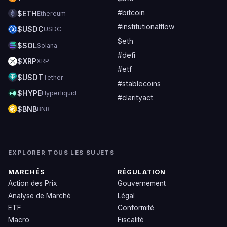
#bitcoin
$ETH
Ethereum
#institutionalflow
$USDC
USDC
$eth
$SOL
Solana
#defi
$XRP
XRP
#etf
$USDT
Tether
#stablecoins
$HYPE
Hyperliquid
#clarityact
$BNB
BNB
EXPLORER TOUS LES SUJETS
MARCHÉS
RÉGULATION
Action des Prix
Gouvernement
Analyse de Marché
Légal
ETF
Conformité
Macro
Fiscalité