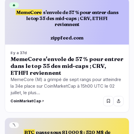
🔥
MemeCore
s'envole de 57 % pour entrer dans
le top 35 des mid-caps ; CRV, ETHFI
reviennent
zippfeed.com
il y a 37d
MemeCore s'envole de 57 % pour entrer
dans le top 35 des mid-caps ; CRV,
ETHFI reviennent
MemeCore (M) a grimpé de sept rangs pour atteindre
la 34e place sur CoinMarketCap à 15h00 UTC le 02
juillet, le plus…
CoinMarketCap
〽️
BTC
passe sous 81 000 $ : 520 M$ de