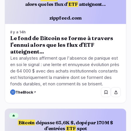
alors que les flux d'
ETF
atteignent...
zippfeed.com
il y a 14h
Le fond de Bitcoin se forme à travers
l'ennui alors que les flux d'ETF
atteignent...
Les analystes affirment que l'absence de panique est
en soi le signal : une lente et ennuyeuse évolution près
de 64 000 $ avec des achats institutionnels constants
est historiquement la manière dont se forment des
fonds durables, et non comment ils se brisent.
TheBlock
🔥
Bitcoin
dépasse 63,6K $, dopé par 170M $
d'entrées
ETF
spot