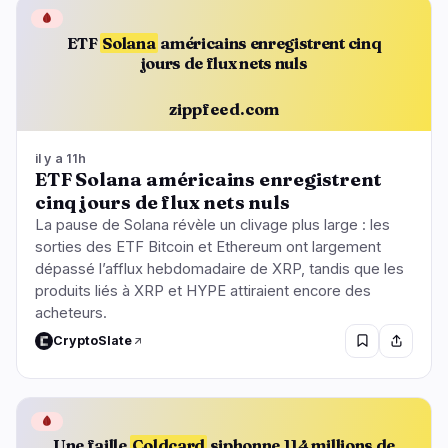
🩸
ETF
Solana
américains enregistrent cinq
jours de flux nets nuls
zippfeed.com
il y a 11h
ETF Solana américains enregistrent
cinq jours de flux nets nuls
La pause de Solana révèle un clivage plus large : les
sorties des ETF Bitcoin et Ethereum ont largement
dépassé l’afflux hebdomadaire de XRP, tandis que les
produits liés à XRP et HYPE attiraient encore des
acheteurs.
CryptoSlate
🩸
Une faille
Coldcard
siphonne 114 millions de