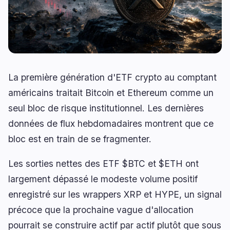
Prêts
Mises à Niveau
0
1
Rendement
Mise à l'Échelle
0
2
Dérivés
IA
0
3
RWA
Minage
1
0
La première génération d'ETF crypto au comptant
américains traitait Bitcoin et Ethereum comme un
seul bloc de risque institutionnel. Les dernières
données de flux hebdomadaires montrent que ce
Affaires
Écosystèmes
7
0
bloc est en train de se fragmenter.
Institutionnel
Bitcoin
3
0
Les sorties nettes des ETF $BTC et $ETH ont
Financement
Ethereum
1
0
largement dépassé le modeste volume positif
Paiements
Solana
1
0
enregistré sur les wrappers XRP et HYPE, un signal
Partenariats
BNB
0
0
précoce que la prochaine vague d'allocation
Adoption
Autres Chaînes
2
0
pourrait se construire actif par actif plutôt que sous