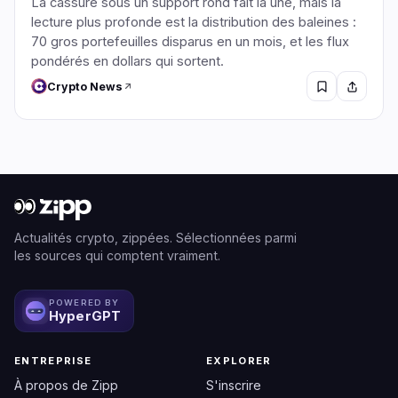
La cassure sous un support rond fait la une, mais la
lecture plus profonde est la distribution des baleines :
70 gros portefeuilles disparus en un mois, et les flux
pondérés en dollars qui sortent.
Crypto News
Actualités crypto, zippées. Sélectionnées parmi
les sources qui comptent vraiment.
POWERED BY
HyperGPT
ENTREPRISE
EXPLORER
À propos de Zipp
S'inscrire