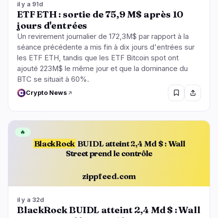
il y a 91d
ETF ETH : sortie de 75,9 M$ après 10
jours d'entrées
Un revirement journalier de 172,3M$ par rapport à la
séance précédente a mis fin à dix jours d'entrées sur
les ETF ETH, tandis que les ETF Bitcoin spot ont
ajouté 223M$ le même jour et que la dominance du
BTC se situait à 60%.
Crypto News
🔥
BlackRock
BUIDL atteint 2,4 Md $ : Wall
Street prend le contrôle
zippfeed.com
il y a 32d
BlackRock BUIDL atteint 2,4 Md $ : Wall