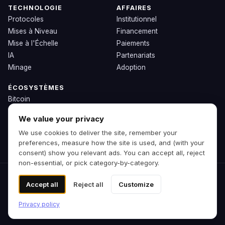
TECHNOLOGIE
AFFAIRES
Protocoles
Institutionnel
Mises à Niveau
Financement
Mise à l'Échelle
Paiements
IA
Partenariats
Minage
Adoption
ÉCOSYSTÈMES
Bitcoin
Ethereum
We value your privacy
Solana
We use cookies to deliver the site, remember your
BNB
preferences, measure how the site is used, and (with your
Autres Chaînes
consent) show you relevant ads. You can accept all, reject
non-essential, or pick category-by-category.
© 2026 Zipp. Version d'aperçu.
Accept all
Reject all
Customize
Pas de conseils financiers.
Préférences de cookies
Privacy policy