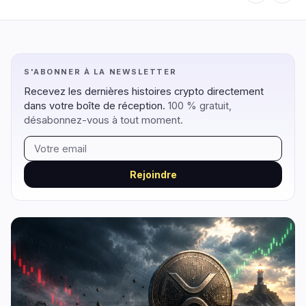
Régulation
Sécurité
11
1
S'ABONNER À LA NEWSLETTER
Recevez les dernières histoires crypto directement
Gouvernement
Hacks
9
1
dans votre boîte de réception.
100 % gratuit,
désabonnez-vous à tout moment.
Légal
Exploits
1
0
Conformité
Arnaques
1
0
Fiscalité
Alertes
0
0
Rejoindre
Application
Confidentialité
0
0
DeFi
Technologie
1
6
DEXs
Protocoles
0
0