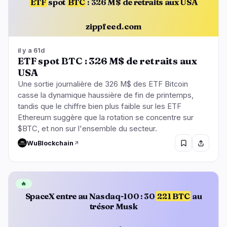
ETF
spot
BTC
: 326 M$ de retraits aux USA
zippfeed.com
il y a 61d
ETF spot BTC : 326 M$ de retraits aux
USA
Une sortie journalière de 326 M$ des ETF Bitcoin
casse la dynamique haussière de fin de printemps,
tandis que le chiffre bien plus faible sur les ETF
Ethereum suggère que la rotation se concentre sur
$BTC, et non sur l'ensemble du secteur.
WuBlockchain
🔥
SpaceX entre au Nasdaq-100 : 30
221 BTC
au
trésor Musk