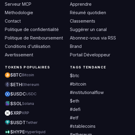
Serveur MCP
Apprendre
Méthodologie
Résumé quotidien
Contact
Classements
Politique de confidentialité
Suggérer un canal
Politique de Remboursement
Abonnez-vous via RSS
Conditions d'utilisation
Brand
Avertissement
Portail Développeur
TOKENS POPULAIRES
TAGS TENDANCE
$BTC
Bitcoin
$btc
#bitcoin
$ETH
Ethereum
#institutionalflow
$USDC
USDC
$eth
$SOL
Solana
#defi
$XRP
XRP
#etf
$USDT
Tether
#stablecoins
$HYPE
Hyperliquid
#ethereum