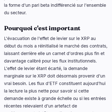
la forme d'un pari beta indifférencié sur l'ensemble
du secteur.
🔥
Tendances actuelles
dernières 3h
Pourquoi c'est important
BULLISH
il y a 22 minutes
Coinbase propose le trading d'actions
L'évacuation de l'effet de levier sur le XRP au
américaines 24/5 aux utilisateurs britanniques
début du mois a réinitialisé le marché des contrats,
BEARISH
il y a 13 minutes
laissant derrière elle un carnet d'ordres plus fin et
Swell avertit ses utilisateurs avant l’arrêt de son
davantage calibré pour les flux institutionnels.
L2
L'effet de levier étant écarté, la demande
BULLISH
il y a 38 minutes
marginale sur le XRP doit désormais provenir d'un
Coinbase lance le trading d'actions américaines
24/5 pour les utilisateurs britanniques
vrai besoin. Les flux d'ETF constituent aujourd'hui
la lecture la plus nette pour savoir si cette
naviguer
ouvrir
fermer
↑
↓
↵
esc
demande existe à grande échelle ou si les entrées
récentes relevaient d'un artefact de