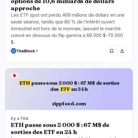
options de 10,6 milliards de dollars
approche
Les ETF spot ont perdu 469 millions de dollars en une
seule séance, tandis que 80 % de l'intérêt ouvert
trimestriel est hors de la monnaie, laissant le marché
coincé en dessous du flip gamma à 68 000 $–70 000
$.
TheBlock
🩸
ETH
passe sous 2 000 $ : 67 M$ de sorties
des
ETF
en 24 h
zippfeed.com
il y a 70d
ETH passe sous 2 000 $ : 67 M$ de
sorties des ETF en 24 h