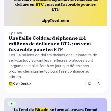
dollars en
BTC
; un vent favorable pour les
ETF
zippfeed.com
il y a 12h
Une faille Coldcard siphonne 114
millions de dollars en BTC ; un vent
favorable pour les ETF
Les 114 millions de dollars drainés des utilisateurs de
self-custody suivant les meilleures pratiques sont
l'argument le plus fort à ce jour que détenir ses
propres clés signifie toujours faire confiance au
silicium.
CoinDesk
🔥
Le fond de
Bitcoin
se forme à travers l'ennui