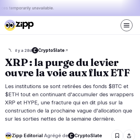
ices temporarily unavailable.
En direct
·
54
histoires aujourd'hui
Le pouls
CryptoSlate
〽️
il y a 28d
37%
22%
41%
·
·
d'aujourd'hui
bullish
neutral
bearish
XRP : la purge du levier
:
ouvre la voie aux flux ETF
Marchés
Actualités
28
54
Les institutions se sont retirées des fonds $BTC et
Action des Prix
Dernières nouvelles
2
54
$ETH tout en continuant d'accumuler des wrappers
XRP et HYPE, une fracture qui en dit plus sur la
Analyse de Marché
Nouvelles de dernière minute
15
24
construction de la prochaine vague d'allocation que
ETF
Histoires en vedette
3
0
sur les sorties nettes de la semaine dernière.
Macro
6
Classements
Stablecoins
2
Mouvements Top 10
Zipp Editorial
·
Agrégé de
CryptoSlate
& Top 100