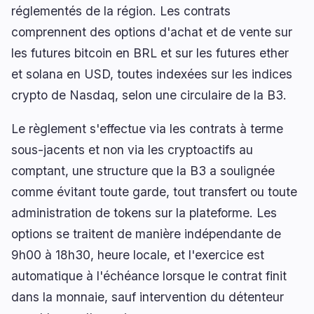
réglementés de la région. Les contrats
comprennent des options d'achat et de vente sur
les futures bitcoin en BRL et sur les futures ether
🔥
Tendances actuelles
dernières 3h
et solana en USD, toutes indexées sur les indices
BEARISH
il y a 14 minutes
crypto de Nasdaq, selon une circulaire de la B3.
Le fork BIP-110 de Bitcoin pourrait drainer du BTC
réel via une attaque de replay
Le règlement s'effectue via les contrats à terme
BEARISH
il y a 1 heure
sous-jacents et non via les cryptoactifs au
Bitcoin Holds $64.7K as Brent Tops $83 on
comptant, une structure que la B3 a soulignée
Houthi Strikes
comme évitant toute garde, tout transfert ou toute
BEARISH
il y a 2 heures
administration de tokens sur la plateforme. Les
Polymarket adopte le TWAP après un drain de
manipulation de 8,2 millions de dollars
options se traitent de manière indépendante de
9h00 à 18h30, heure locale, et l'exercice est
naviguer
ouvrir
fermer
↑
↓
↵
esc
automatique à l'échéance lorsque le contrat finit
dans la monnaie, sauf intervention du détenteur