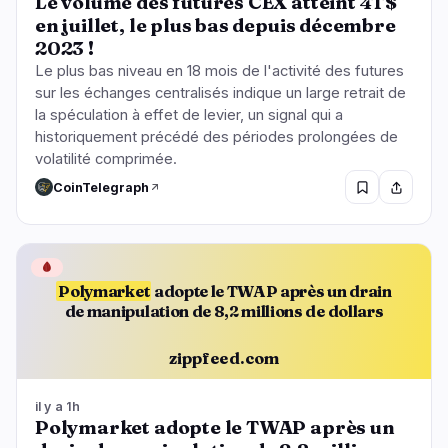
Le volume des futures CEX atteint 4T$
en juillet, le plus bas depuis décembre
2023 !
Le plus bas niveau en 18 mois de l'activité des futures
sur les échanges centralisés indique un large retrait de
la spéculation à effet de levier, un signal qui a
historiquement précédé des périodes prolongées de
volatilité comprimée.
CoinTelegraph
🩸
Polymarket
adopte le TWAP après un drain
de manipulation de 8,2 millions de dollars
zippfeed.com
il y a 1h
Polymarket adopte le TWAP après un