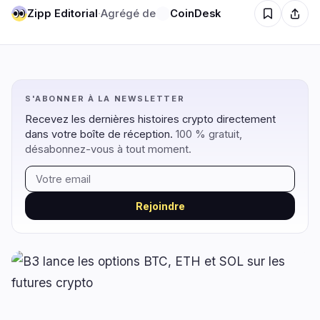
Zipp Editorial
·
Agrégé de
CoinDesk
Régulation
Sécurité
15
4
S'ABONNER À LA NEWSLETTER
Gouvernement
Hacks
7
3
Recevez les dernières histoires crypto directement
Légal
Exploits
2
0
dans votre boîte de réception.
100 % gratuit,
Conformité
Arnaques
désabonnez-vous à tout moment.
4
0
Fiscalité
Alertes
0
0
Application
Confidentialité
2
1
Rejoindre
DeFi
Technologie
2
6
DEXs
Protocoles
0
2