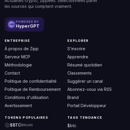
Actualités crypto, zippées. Sélectionnées parmi
les sources qui comptent vraiment.
POWERED BY
HyperGPT
ENTREPRISE
EXPLORER
À propos de Zipp
S'inscrire
Serveur MCP
Apprendre
Méthodologie
Résumé quotidien
Contact
Classements
Politique de confidentialité
Suggérer un canal
Politique de Remboursement
Abonnez-vous via RSS
Conditions d'utilisation
Brand
Avertissement
Portail Développeur
TOKENS POPULAIRES
TAGS TENDANCE
$BTC
Bitcoin
$btc