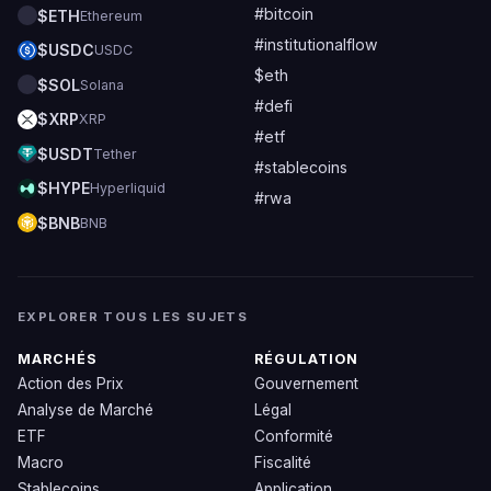
#bitcoin
$ETH
Ethereum
#institutionalflow
$USDC
USDC
$eth
$SOL
Solana
#defi
$XRP
XRP
#etf
$USDT
Tether
#stablecoins
$HYPE
Hyperliquid
#rwa
$BNB
BNB
EXPLORER TOUS LES SUJETS
MARCHÉS
RÉGULATION
Action des Prix
Gouvernement
Analyse de Marché
Légal
ETF
Conformité
Macro
Fiscalité
Stablecoins
Application