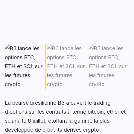
Prêts
Mises à Niveau
0
1
Rendement
Mise à l'Échelle
0
0
Dérivés
IA
2
1
RWA
Minage
0
2
Affaires
Écosystèmes
11
1
Institutionnel
Bitcoin
6
1
Financement
Ethereum
1
0
La bourse brésilienne B3 a ouvert le trading
Paiements
Solana
1
0
d'options sur les contrats à terme bitcoin, ether et
Partenariats
BNB
3
0
solana le 6 juillet, étoffant la gamme la plus
Adoption
Autres Chaînes
0
0
développée de produits dérivés crypto