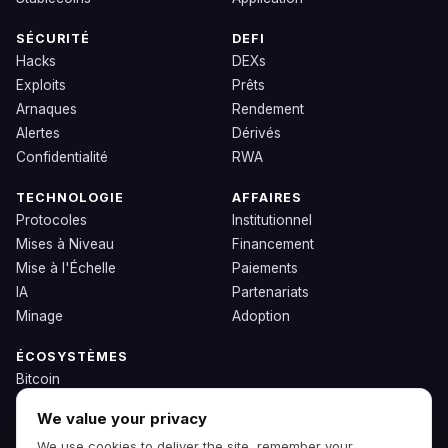
SÉCURITÉ
DEFI
Hacks
DEXs
Exploits
Prêts
Arnaques
Rendement
Alertes
Dérivés
Confidentialité
RWA
TECHNOLOGIE
AFFAIRES
Protocoles
Institutionnel
Mises à Niveau
Financement
Mise à l'Échelle
Paiements
IA
Partenariats
Minage
Adoption
ÉCOSYSTÈMES
Bitcoin
Ethereum
We value your privacy
Solana
We use cookies to deliver the site, remember your