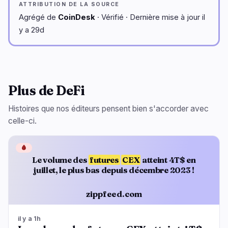
ATTRIBUTION DE LA SOURCE
Agrégé de
CoinDesk
· Vérifié · Dernière mise à jour il
y a 29d
Plus de DeFi
Histoires que nos éditeurs pensent bien s'accorder avec
celle-ci.
🩸
Le volume des
futures
CEX
atteint 4T$ en
juillet, le plus bas depuis décembre 2023 !
zippfeed.com
il y a 1h