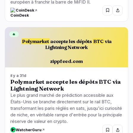
européen à franchir la barre de MiFID II.
CoinDesk
🔥
Polymarket
accepte les dépôts
BTC
via
Lightning Network
zippfeed.com
il y a 31d
Polymarket accepte les dépôts BTC via
Lightning Network
Le plus grand marché de prédiction accessible aux
États-Unis se branche directement sur le rail BTC,
transformant les paris réglés en sats, jusqu'ici curiosité
de niche, en véritable rampe d'entrée pour la principale
réserve de valeur en crypto.
WatcherGuru