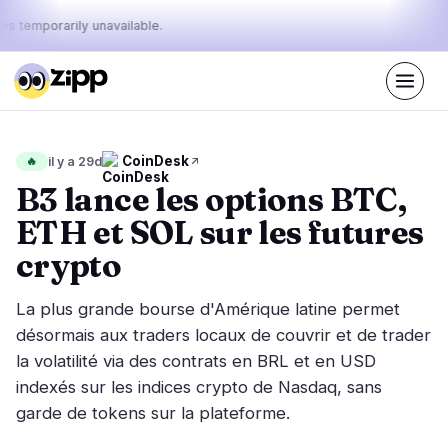
es temporarily unavailable.
En direct
·
62
histoires aujourd'hui
Le pouls
CoinDesk
🔥
il y a 29d
29%
13%
58%
·
·
d'aujourd'hui
bullish
neutral
bearish
B3 lance les options BTC,
:
ETH et SOL sur les futures
Marchés
Actualités
23
62
crypto
Action des Prix
Dernières nouvelles
2
62
La plus grande bourse d'Amérique latine permet
Analyse de Marché
Nouvelles de dernière minute
12
38
désormais aux traders locaux de couvrir et de trader
ETF
la volatilité via des contrats en BRL et en USD
Histoires en vedette
1
0
indexés sur les indices crypto de Nasdaq, sans
Macro
8
Classements
garde de tokens sur la plateforme.
Stablecoins
0
Mouvements Top 10
& Top 100