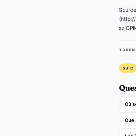
Source
(http:
sziQP
TOKEN
$BTC
Que
Où s
Que 