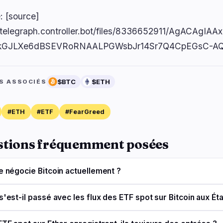
: [source]
//telegraph.controller.bot/files/8336652911/AgACAg
lkGJLXe6dBSEVRoRNAALPGWsbJr14Sr7Q4CpEGsC-
$BTC
$ETH
S ASSOCIÉS
#ETH
#ETF
#FearGreed
stions fréquemment posées
e négocie Bitcoin actuellement ?
s'est-il passé avec les flux des ETF spot sur Bitcoin aux Ét