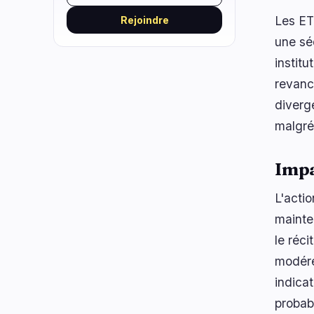
Les ET
Rejoindre
une sé
institu
revanc
diverg
malgré
Impa
L'actio
mainte
le réc
modéré
indica
probab