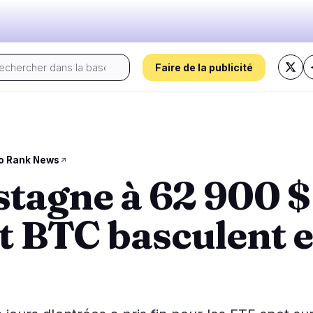
Faire de la publicité
Le pouls d'aujourd'hui :
s
Régulation
Sécurité
15
4
o Rank News
stagne à 62 900 $ 
 Prix
Gouvernement
Hacks
1
3
Analyse de Marché
Légal
Exploits
9
1
t BTC basculent 
Conformité
Arnaques
2
0
Fiscalité
Alertes
2
0
ns
Application
Confidentialité
1
0