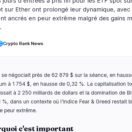
jours d'entrées a pris fin pour les ETF spot sur
ogie
Affaires
Écosystème
4
3
ot sur Ether ont prolongé leur dynamique, avec
ent ancrés en peur extrême malgré des gains 
s
Institutionnel
Bitcoin
0
1
.
iveau
Financement
Ethereum
1
1
chelle
Paiements
Solana
1
1
Crypto Rank News
Partenariats
BNB
2
0
Adoption
Autres Chaînes
0
0
n se négociait près de 62 879 $ sur la séance, en haus
um à 1 754 $, en hausse de 0,32 %. La capitalisation t
issait à 2 250 milliards de dollars et la domination de B
1 %, dans un contexte où l'indice Fear & Greed restait b
e peur extrême.
quoi c'est important