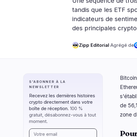
Une séquence de trois 
DeFi
Technol
1
tandis que les ETF sp
indicateurs de sentim
DEXs
Protocole
0
des principales crypto
Prêts
Mises à N
0
Rendement
Mise à l'É
0
Zipp Editorial
·
Agrégé de
Dérivés
IA
0
RWA
Minage
1
Bitcoi
naviguer
ouvrir
fermer
↑
↓
↵
esc
S'ABONNER À LA
Ethere
NEWSLETTER
Recevez les dernières histoires
s'établ
crypto directement dans votre
de 56,
boîte de réception.
100 %
zone d
gratuit, désabonnez-vous à tout
moment.
Pour