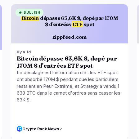
🔥
BULLISH
Bitcoin
dépasse 63,6K $, dopé par 170M
$ d'entrées
ETF
spot
zippfeed.com
il y a 1d
Bitcoin dépasse 63,6K $, dopé par
170M $ d'entrées ETF spot
Le décalage est l'information clé : les ETF spot
ont absorbé 170M $ pendant que les particuliers
restaient en Peur Extrême, et Strategy a vendu 1
638 BTC dans le carnet d'ordres sans casser les
63K $.
Crypto Rank News