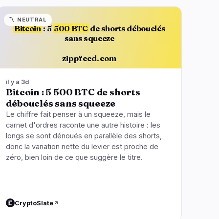
〽️
NEUTRAL
Bitcoin
: 5
500 BTC
de shorts débouclés
sans squeeze
zippfeed.com
il y a 3d
Bitcoin : 5 500 BTC de shorts
débouclés sans squeeze
Le chiffre fait penser à un squeeze, mais le
carnet d'ordres raconte une autre histoire : les
longs se sont dénoués en parallèle des shorts,
donc la variation nette du levier est proche de
zéro, bien loin de ce que suggère le titre.
CryptoSlate