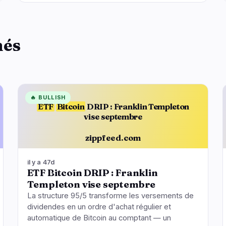
hés
🔥
BULLISH
ETF
Bitcoin
DRIP : Franklin Templeton
vise septembre
zippfeed.com
il y a 47d
ETF Bitcoin DRIP : Franklin
Templeton vise septembre
La structure 95/5 transforme les versements de
dividendes en un ordre d'achat régulier et
automatique de Bitcoin au comptant — un