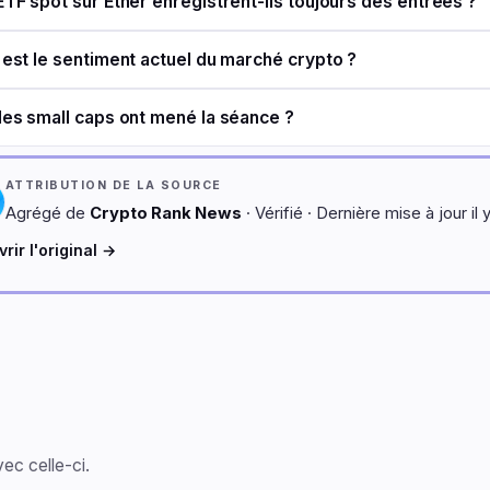
ETF spot sur Ether enregistrent-ils toujours des entrées ?
 est le sentiment actuel du marché crypto ?
les small caps ont mené la séance ?
ATTRIBUTION DE LA SOURCE
Agrégé de
Crypto Rank News
· Vérifié · Dernière mise à jour il 
rir l'original →
ec celle-ci.