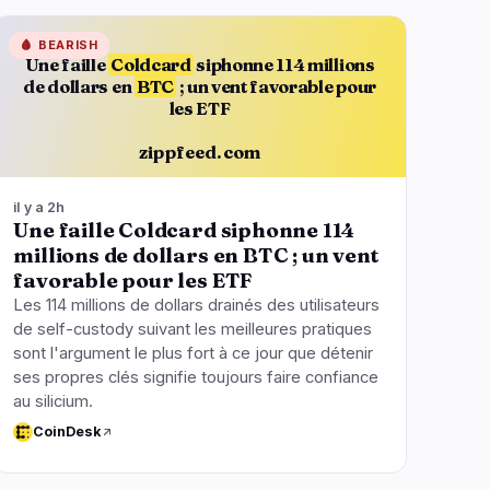
🩸
BEARISH
Une faille
Coldcard
siphonne 114 millions
de dollars en
BTC
; un vent favorable pour
les ETF
zippfeed.com
il y a 2h
Une faille Coldcard siphonne 114
millions de dollars en BTC ; un vent
favorable pour les ETF
Les 114 millions de dollars drainés des utilisateurs
de self-custody suivant les meilleures pratiques
sont l'argument le plus fort à ce jour que détenir
ses propres clés signifie toujours faire confiance
au silicium.
CoinDesk