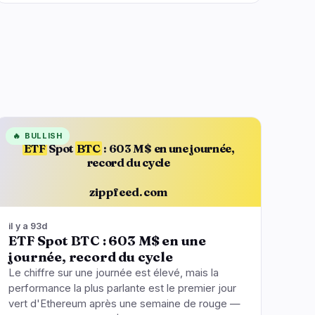
🔥
BULLISH
ETF
Spot
BTC
: 603 M$ en une journée,
record du cycle
zippfeed.com
il y a 93d
ETF Spot BTC : 603 M$ en une
journée, record du cycle
Le chiffre sur une journée est élevé, mais la
performance la plus parlante est le premier jour
vert d'Ethereum après une semaine de rouge —