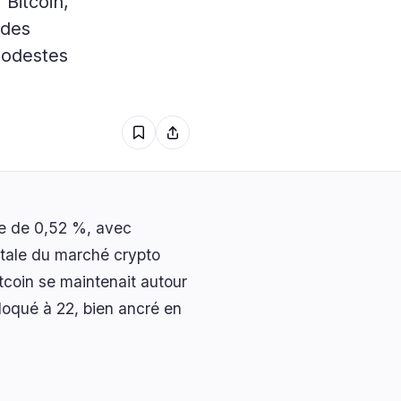
 Bitcoin,
procuration pour les
s
0
investisseurs éligibles en
 des
xStocks
modestes
0
0
0
0
0
se de 0,52 %, avec
otale du marché crypto
itcoin se maintenait autour
loqué à 22, bien ancré en