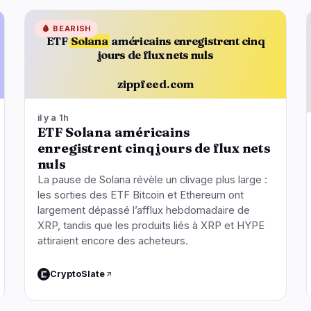
🩸
BEARISH
ETF
Solana
américains enregistrent cinq
jours de flux nets nuls
zippfeed.com
il y a 1h
ETF Solana américains
enregistrent cinq jours de flux nets
nuls
La pause de Solana révèle un clivage plus large :
les sorties des ETF Bitcoin et Ethereum ont
largement dépassé l’afflux hebdomadaire de
XRP, tandis que les produits liés à XRP et HYPE
attiraient encore des acheteurs.
CryptoSlate