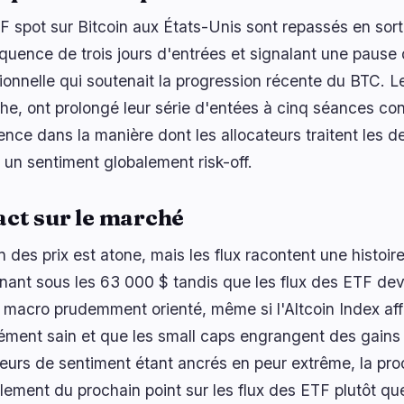
F spot sur Bitcoin aux États-Unis sont repassés en sorti
quence de trois jours d'entrées et signalant une paus
tionnelle qui soutenait la progression récente du BTC. L
he, ont prolongé leur série d'entées à cinq séances co
ence dans la manière dont les allocateurs traitent les d
 un sentiment globalement risk-off.
ct sur le marché
n des prix est atone, mais les flux racontent une histoi
nant sous les 63 000 $ tandis que les flux des ETF dev
it macro prudemment orienté, même si l'Altcoin Index af
ment sain et que les small caps engrangent des gains 
teurs de sentiment étant ancrés en peur extrême, la pro
lement du prochain point sur les flux des ETF plutôt que