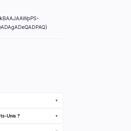
IAAxkBAAJAAWpPS-
AQADAgADeQADPAQ)
▾
ats-Unis ?
▾