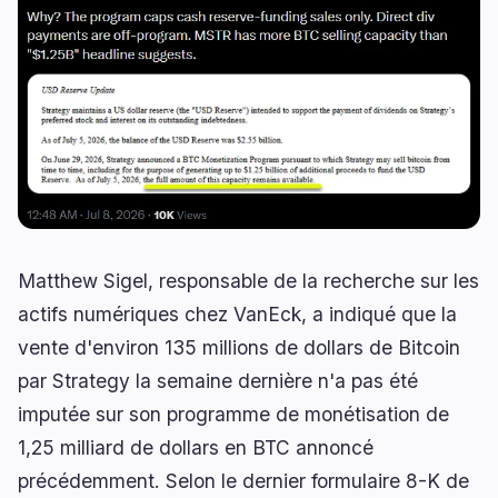
Prêts
Mises à Niveau
0
1
Rendement
Mise à l'Échelle
0
1
Dérivés
IA
0
3
RWA
Minage
1
0
Affaires
Écosystèmes
5
0
Matthew Sigel, responsable de la recherche sur les
actifs numériques chez VanEck, a indiqué que la
Institutionnel
Bitcoin
3
0
vente d'environ 135 millions de dollars de Bitcoin
Financement
Ethereum
1
0
par Strategy la semaine dernière n'a pas été
Paiements
Solana
1
0
imputée sur son programme de monétisation de
Partenariats
BNB
0
0
1,25 milliard de dollars en BTC annoncé
Adoption
Autres Chaînes
0
0
précédemment. Selon le dernier formulaire 8-K de