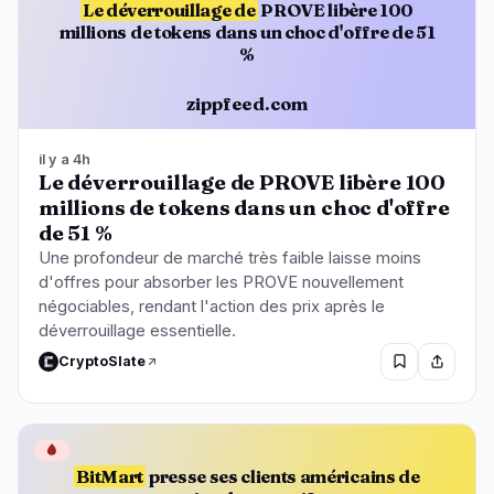
Le déverrouillage de
PROVE libère 100
millions de tokens dans un choc d'offre de 51
%
zippfeed.com
il y a 4h
Le déverrouillage de PROVE libère 100
millions de tokens dans un choc d'offre
de 51 %
Une profondeur de marché très faible laisse moins
d'offres pour absorber les PROVE nouvellement
négociables, rendant l'action des prix après le
déverrouillage essentielle.
CryptoSlate
🩸
BitMart
presse ses clients américains de