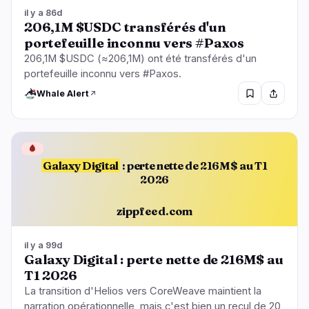
il y a 86d
206,1M $USDC transférés d'un
portefeuille inconnu vers #Paxos
206,1M $USDC (≈206,1M) ont été transférés d'un
portefeuille inconnu vers #Paxos.
Whale Alert
🩸
Galaxy Digital
: perte nette de 216M$ au T1
2026
zippfeed.com
il y a 99d
Galaxy Digital : perte nette de 216M$ au
T1 2026
La transition d'Helios vers CoreWeave maintient la
narration opérationnelle, mais c'est bien un recul de 20