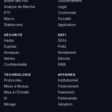
Action des Prix
Gouvernement
Analyse de Marché
Légal
ETF
Conformité
Macro
Fiscalité
Stablecoins
Application
SÉCURITÉ
DEFI
Hacks
DEXs
Exploits
Prêts
Arnaques
Rendement
Alertes
Dérivés
Confidentialité
RWA
TECHNOLOGIE
AFFAIRES
Protocoles
Institutionnel
Mises à Niveau
Financement
Mise à l'Échelle
Paiements
IA
Partenariats
Minage
Adoption