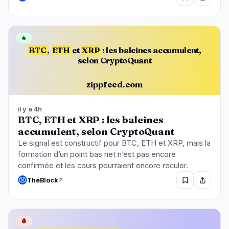
🔥
BTC
,
ETH
et
XRP
: les baleines accumulent,
selon CryptoQuant
zippfeed.com
il y a 4h
BTC, ETH et XRP : les baleines
accumulent, selon CryptoQuant
Le signal est constructif pour BTC, ETH et XRP, mais la
formation d’un point bas net n’est pas encore
confirmée et les cours pourraient encore reculer.
TheBlock
🩸