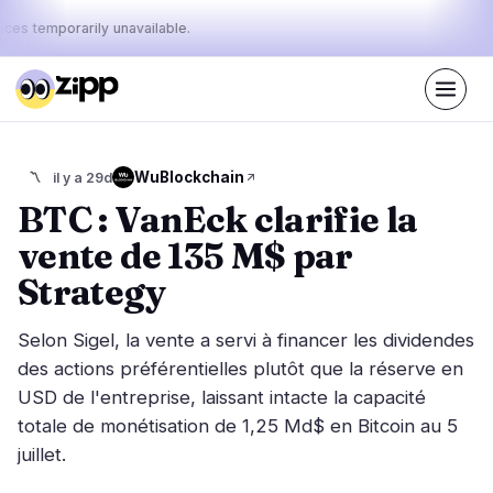
ices temporarily unavailable.
En direct
·
47
histoires aujourd'hui
Le pouls
WuBlockchain
〽️
il y a 29d
34%
23%
43%
·
·
d'aujourd'hui
bullish
neutral
bearish
BTC : VanEck clarifie la
:
vente de 135 M$ par
Marchés
Actualités
24
47
Strategy
Action des Prix
Dernières nouvelles
2
47
Selon Sigel, la vente a servi à financer les dividendes
Analyse de Marché
Nouvelles de dernière minute
13
19
des actions préférentielles plutôt que la réserve en
ETF
USD de l'entreprise, laissant intacte la capacité
Histoires en vedette
3
0
totale de monétisation de 1,25 Md$ en Bitcoin au 5
Macro
5
Classements
juillet.
Stablecoins
1
Mouvements Top 10
& Top 100