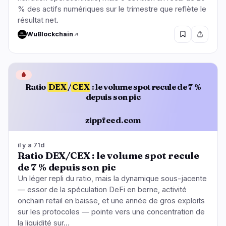
% des actifs numériques sur le trimestre que reflète le
résultat net.
WuBlockchain
🩸
Ratio
DEX
/
CEX
: le volume spot recule de 7 %
depuis son pic
zippfeed.com
il y a 71d
Ratio DEX/CEX : le volume spot recule
de 7 % depuis son pic
Un léger repli du ratio, mais la dynamique sous-jacente
— essor de la spéculation DeFi en berne, activité
onchain retail en baisse, et une année de gros exploits
sur les protocoles — pointe vers une concentration de
la liquidité sur…