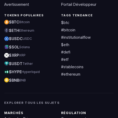
Avertissement
Portail Développeur
TOKENS POPULAIRES
TAGS TENDANCE
$BTC
Bitcoin
$btc
#bitcoin
$ETH
Ethereum
#institutionalflow
$USDC
USDC
$eth
$SOL
Solana
#defi
$XRP
XRP
#etf
$USDT
Tether
#stablecoins
$HYPE
Hyperliquid
#ethereum
$BNB
BNB
EXPLORER TOUS LES SUJETS
MARCHÉS
RÉGULATION