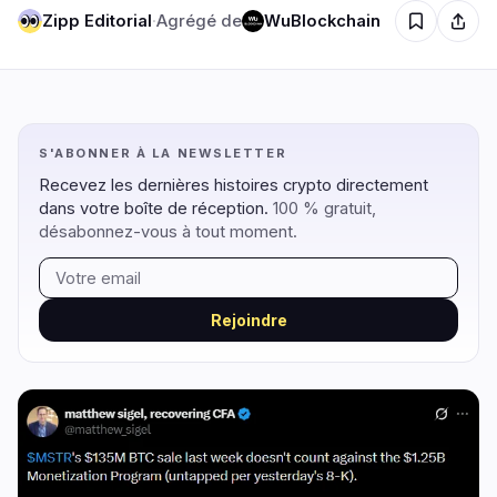
Zipp Editorial
·
Agrégé de
WuBlockchain
Régulation
Sécurité
11
1
S'ABONNER À LA NEWSLETTER
Gouvernement
Hacks
9
1
Recevez les dernières histoires crypto directement
Légal
Exploits
1
0
dans votre boîte de réception.
100 % gratuit,
Conformité
Arnaques
désabonnez-vous à tout moment.
1
0
Fiscalité
Alertes
0
0
Application
Confidentialité
0
0
Rejoindre
DeFi
Technologie
1
5
DEXs
Protocoles
0
0