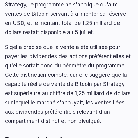
Strategy, le programme ne s'applique qu'aux
ventes de Bitcoin servant à alimenter sa réserve
en USD, et le montant total de 1,25 milliard de
🔥
Tendances actuelles
dernières 3h
dollars restait disponible au 5 juillet.
BEARISH
il y a 2 heures
Le projet de loi Clarity est à l'arrêt alors que la
Sigel a précisé que la vente a été utilisée pour
pause du Sénat approche
payer les dividendes des actions préférentielles et
BULLISH
il y a 28 minutes
qu'elle sortait donc du périmètre du programme.
Bitcoin défend 64 600 $ avant le déblocage
Cette distinction compte, car elle suggère que la
SpaceX de 101 Md$
capacité réelle de vente de Bitcoin par Strategy
NEUTRAL
il y a 41 minutes
est supérieure au chiffre de 1,25 milliard de dollars
XRP : les baleines accumulent, l’ETH sous son
prix réalisé
sur lequel le marché s'appuyait, les ventes liées
aux dividendes préférentiels relevant d'un
naviguer
ouvrir
fermer
↑
↓
↵
esc
compartiment distinct et non divulgué.