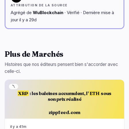
ATTRIBUTION DE LA SOURCE
Agrégé de
WuBlockchain
· Vérifié · Dernière mise à
jour il y a 29d
Plus de Marchés
Histoires que nos éditeurs pensent bien s'accorder avec
celle-ci.
〽️
XRP
: les baleines accumulent, l’
ETH
sous
son prix réalisé
zippfeed.com
il y a 41m