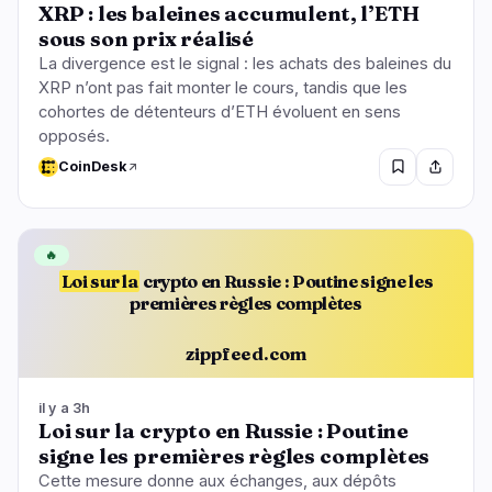
XRP : les baleines accumulent, l’ETH
sous son prix réalisé
La divergence est le signal : les achats des baleines du
XRP n’ont pas fait monter le cours, tandis que les
cohortes de détenteurs d’ETH évoluent en sens
opposés.
CoinDesk
🔥
Loi sur la
crypto en Russie : Poutine signe les
premières règles complètes
zippfeed.com
il y a 3h
Loi sur la crypto en Russie : Poutine
signe les premières règles complètes
Cette mesure donne aux échanges, aux dépôts