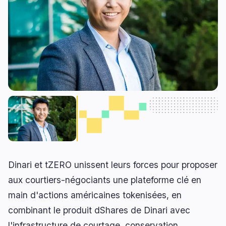
RWA
Minage
1
0
Affaires
Écosystèmes
3
1
Institutionnel
Bitcoin
1
0
Financement
Ethereum
0
0
Paiements
Solana
1
0
Partenariats
BNB
1
0
Adoption
Autres Chaînes
0
1
Dinari et tZERO unissent leurs forces pour proposer
🔥
Tendances actuelles
dernières 3h
aux courtiers-négociants une plateforme clé en
BULLISH
il y a 3 heures
main d'actions américaines tokenisées, en
Bitcoin : la Thaïlande confirme 0 % d’impôt sur
les gains
combinant le produit dShares de Dinari avec
l'infrastructure de courtage, conservation,