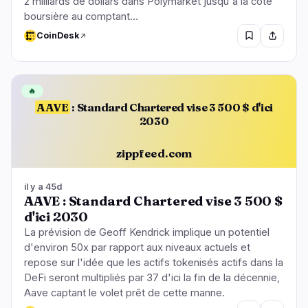
2 milliards de dollars dans Polymarket jusqu'à la cote
boursière au comptant…
CoinDesk
🔥
AAVE
: Standard Chartered vise 3 500 $ d'ici
2030
zippfeed.com
il y a 45d
AAVE : Standard Chartered vise 3 500 $
d'ici 2030
La prévision de Geoff Kendrick implique un potentiel
d'environ 50x par rapport aux niveaux actuels et
repose sur l'idée que les actifs tokenisés actifs dans la
DeFi seront multipliés par 37 d'ici la fin de la décennie,
Aave captant le volet prêt de cette manne.