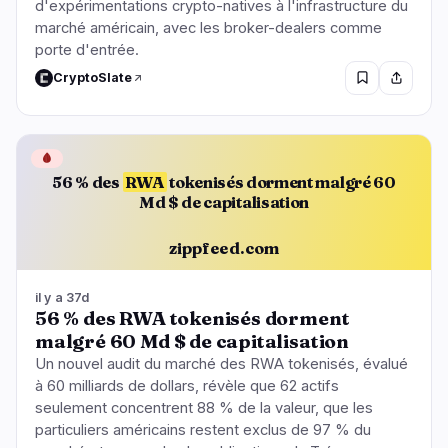
d'expérimentations crypto-natives à l'infrastructure du
marché américain, avec les broker-dealers comme
porte d'entrée.
CryptoSlate
🩸
56 % des
RWA
tokenisés dorment malgré 60
Md $ de capitalisation
zippfeed.com
il y a 37d
56 % des RWA tokenisés dorment
malgré 60 Md $ de capitalisation
Un nouvel audit du marché des RWA tokenisés, évalué
à 60 milliards de dollars, révèle que 62 actifs
seulement concentrent 88 % de la valeur, que les
particuliers américains restent exclus de 97 % du