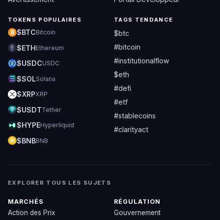
TOKENS POPULAIRES
TAGS TENDANCE
$BTC
Bitcoin
$btc
#bitcoin
$ETH
Ethereum
#institutionalflow
$USDC
USDC
$eth
$SOL
Solana
#defi
$XRP
XRP
#etf
$USDT
Tether
#stablecoins
$HYPE
Hyperliquid
#clarityact
$BNB
BNB
EXPLORER TOUS LES SUJETS
MARCHÉS
RÉGULATION
Action des Prix
Gouvernement