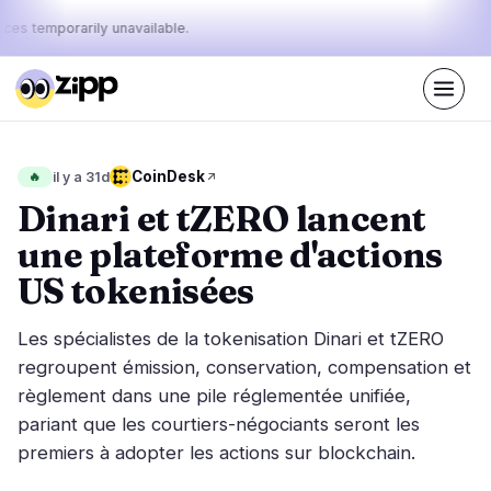
ices temporarily unavailable.
En direct
·
35
histoires aujourd'hui
Le pouls
CoinDesk
🔥
il y a 31d
46%
25%
29%
·
·
d'aujourd'hui
bullish
neutral
bearish
Dinari et tZERO lancent
:
une plateforme d'actions
Marchés
Actualités
15
35
US tokenisées
Action des Prix
Dernières nouvelles
1
35
Les spécialistes de la tokenisation Dinari et tZERO
Analyse de Marché
Nouvelles de dernière minute
5
22
regroupent émission, conservation, compensation et
ETF
règlement dans une pile réglementée unifiée,
Histoires en vedette
3
0
pariant que les courtiers-négociants seront les
Macro
4
Classements
premiers à adopter les actions sur blockchain.
Stablecoins
2
Mouvements Top 10
& Top 100