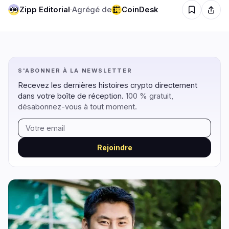
Zipp Editorial
·
Agrégé de
CoinDesk
Régulation
Sécurité
7
3
Gouvernement
Hacks
6
3
Légal
Exploits
0
0
S'ABONNER À LA NEWSLETTER
Conformité
Arnaques
0
0
Recevez les dernières histoires crypto directement
dans votre boîte de réception.
Fiscalité
100 % gratuit,
Alertes
1
0
désabonnez-vous à tout moment.
Application
Confidentialité
0
0
Rejoindre
DeFi
Technologie
1
5
DEXs
Protocoles
0
0
Prêts
Mises à Niveau
0
3
Rendement
Mise à l'Échelle
0
0
Dérivés
IA
0
2