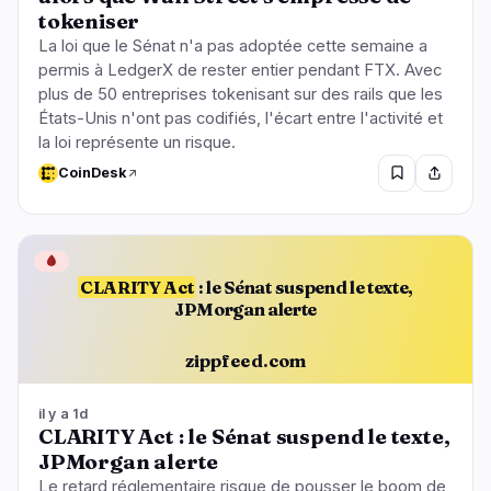
tokeniser
La loi que le Sénat n'a pas adoptée cette semaine a
permis à LedgerX de rester entier pendant FTX. Avec
plus de 50 entreprises tokenisant sur des rails que les
États-Unis n'ont pas codifiés, l'écart entre l'activité et
la loi représente un risque.
CoinDesk
🩸
CLARITY Act
: le Sénat suspend le texte,
JPMorgan alerte
zippfeed.com
il y a 1d
CLARITY Act : le Sénat suspend le texte,
JPMorgan alerte
Le retard réglementaire risque de pousser le boom de