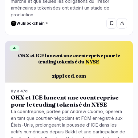
marché et que seules les obligations du Trésor
américaines tokenisées ont atteint un stade de
production.
WuBlockchain
🔥
OKX et ICE lancent une coentreprise pour le
trading tokenisé du
NYSE
zippfeed.com
il y a 47d
OKX et ICE lancent une coentreprise
pour le trading tokenisé du NYSE
La coentreprise, portée par Andrew Cuomo, opérera
en tant que courtier-négociant et FCM enregistré aux
États-Unis, prolongeant la poussée d'ICE dans les
actifs numériques depuis Bakkt et une participation de