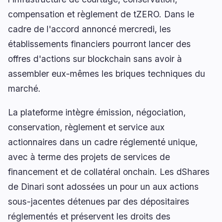
BEARISH
il y a 44 minutes
Crypto : l’or, l’argent et les actions la dépassent
compensation et règlement de tZERO. Dans le
en 2026
cadre de l'accord annoncé mercredi, les
établissements financiers pourront lancer des
offres d'actions sur blockchain sans avoir à
naviguer
ouvrir
fermer
↑
↓
↵
esc
assembler eux-mêmes les briques techniques du
marché.
La plateforme intègre émission, négociation,
conservation, règlement et service aux
actionnaires dans un cadre réglementé unique,
avec à terme des projets de services de
financement et de collatéral onchain. Les dShares
de Dinari sont adossées un pour un aux actions
sous-jacentes détenues par des dépositaires
réglementés et préservent les droits des