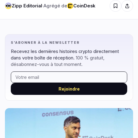
Zipp Editorial
·
Agrégé de
CoinDesk
Régulation
Sécurité
15
3
Gouvernement
Hacks
7
3
Légal
Exploits
2
0
S'ABONNER À LA NEWSLETTER
Conformité
Arnaques
4
0
Recevez les dernières histoires crypto directement
dans votre boîte de réception.
Fiscalité
100 % gratuit,
Alertes
0
0
désabonnez-vous à tout moment.
Application
Confidentialité
2
0
Rejoindre
DeFi
Technologie
2
6
DEXs
Protocoles
0
2
Prêts
Mises à Niveau
0
1
Rendement
Mise à l'Échelle
0
0
Dérivés
IA
2
1