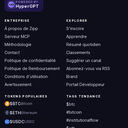
POWERED BY
HyperGPT
ENTREPRISE
EXPLORER
À propos de Zipp
S'inscrire
Serveur MCP
Apprendre
Méthodologie
Résumé quotidien
Contact
Classements
Politique de confidentialité
Suggérer un canal
Politique de Remboursement
Abonnez-vous via RSS
Conditions d'utilisation
Brand
Avertissement
Portail Développeur
TOKENS POPULAIRES
TAGS TENDANCE
$BTC
Bitcoin
$btc
#bitcoin
$ETH
Ethereum
#institutionalflow
$USDC
USDC