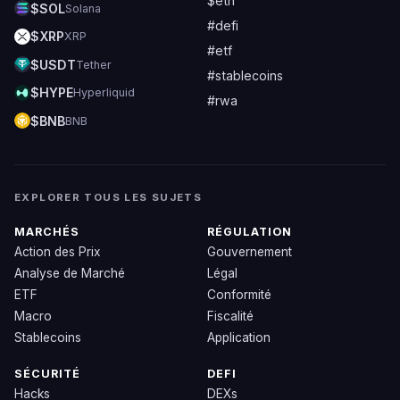
$eth
$SOL
Solana
#defi
$XRP
XRP
#etf
$USDT
Tether
#stablecoins
$HYPE
Hyperliquid
#rwa
$BNB
BNB
EXPLORER TOUS LES SUJETS
MARCHÉS
RÉGULATION
Action des Prix
Gouvernement
Analyse de Marché
Légal
ETF
Conformité
Macro
Fiscalité
Stablecoins
Application
SÉCURITÉ
DEFI
Hacks
DEXs