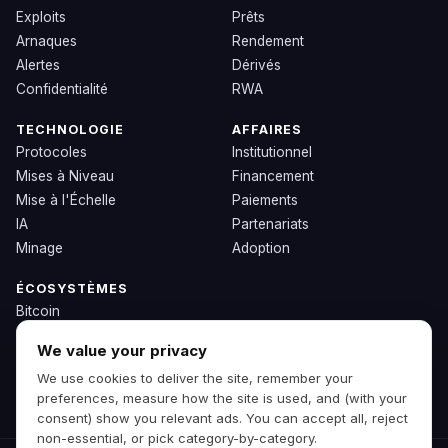
Exploits
Prêts
Arnaques
Rendement
Alertes
Dérivés
Confidentialité
RWA
TECHNOLOGIE
AFFAIRES
Protocoles
Institutionnel
Mises à Niveau
Financement
Mise à l'Échelle
Paiements
IA
Partenariats
Minage
Adoption
ÉCOSYSTÈMES
Bitcoin
Ethereum
We value your privacy
Solana
We use cookies to deliver the site, remember your
BNB
preferences, measure how the site is used, and (with your
Autres Chaînes
consent) show you relevant ads. You can accept all, reject
non-essential, or pick category-by-category.