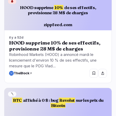
🩸
HOOD supprime
10%
de ses effectifs,
provisionne 28 M$ de charges
zippfeed.com
il y a 52d
HOOD supprime 10% de ses effectifs,
provisionne 28 M$ de charges
Robinhood Markets (HOOD) a annoncé mardi le
licenciement d'environ 10 % de ses effectifs, une
mesure que le PDG Vlad…
TheBlock
〽️
BTC
affiché à 0 $ : bug
Revolut
sur les prix du
Bitcoin