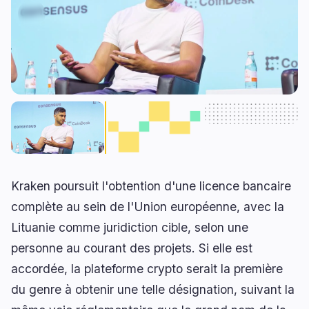
RWA
Minage
0
2
Affaires
Écosystèmes
10
1
Institutionnel
Bitcoin
5
1
Financement
Ethereum
1
0
Paiements
Solana
1
0
Partenariats
BNB
3
0
Adoption
Autres Chaînes
0
0
Kraken poursuit l'obtention d'une licence bancaire
complète au sein de l'Union européenne, avec la
Lituanie comme juridiction cible, selon une
🔥
Tendances actuelles
dernières 3h
personne au courant des projets. Si elle est
BEARISH
il y a 2 heures
accordée, la plateforme crypto serait la première
Le fork BIP-110 de Bitcoin pourrait drainer du BTC
réel via une attaque de replay
du genre à obtenir une telle désignation, suivant la