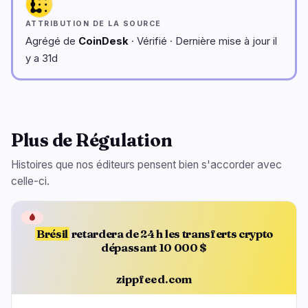
ATTRIBUTION DE LA SOURCE
Agrégé de
CoinDesk
· Vérifié · Dernière mise à jour il
y a 31d
Plus de Régulation
Histoires que nos éditeurs pensent bien s'accorder avec
celle-ci.
🩸
Brésil
retardera de 24 h les transferts crypto
dépassant 10 000 $
zippfeed.com