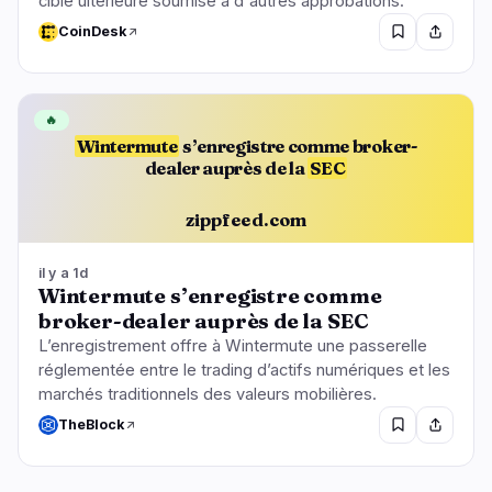
cible ultérieure soumise à d'autres approbations.
CoinDesk
🔥
Wintermute
s’enregistre comme broker-
dealer auprès de la
SEC
zippfeed.com
il y a 1d
Wintermute s’enregistre comme
broker-dealer auprès de la SEC
L’enregistrement offre à Wintermute une passerelle
réglementée entre le trading d’actifs numériques et les
marchés traditionnels des valeurs mobilières.
TheBlock