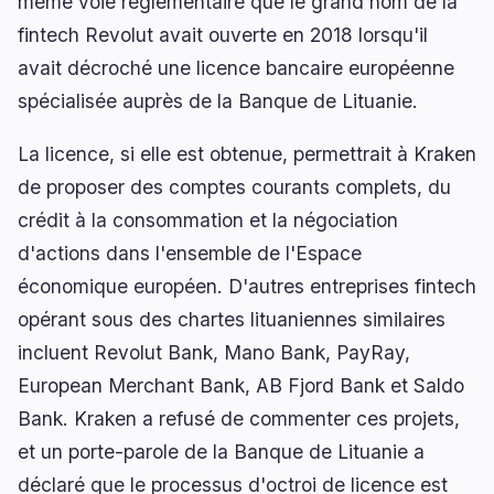
même voie réglementaire que le grand nom de la
fintech Revolut avait ouverte en 2018 lorsqu'il
avait décroché une licence bancaire européenne
spécialisée auprès de la Banque de Lituanie.
naviguer
ouvrir
fermer
↑
↓
↵
esc
La licence, si elle est obtenue, permettrait à Kraken
de proposer des comptes courants complets, du
crédit à la consommation et la négociation
d'actions dans l'ensemble de l'Espace
économique européen. D'autres entreprises fintech
opérant sous des chartes lituaniennes similaires
incluent Revolut Bank, Mano Bank, PayRay,
European Merchant Bank, AB Fjord Bank et Saldo
Bank. Kraken a refusé de commenter ces projets,
et un porte-parole de la Banque de Lituanie a
déclaré que le processus d'octroi de licence est