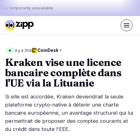
ices temporarily unavailable.
En direct
·
56
histoires aujourd'hui
Le pouls
CoinDesk
🔥
il y a 31d
27%
11%
62%
·
·
d'aujourd'hui
bullish
neutral
bearish
Kraken vise une licence
:
bancaire complète dans
Marchés
Actualités
19
56
l'UE via la Lituanie
Action des Prix
Dernières nouvelles
1
56
Si elle est accordée, Kraken deviendrait la seule
Analyse de Marché
Nouvelles de dernière minute
11
36
plateforme crypto-native à détenir une charte
ETF
bancaire européenne, un avantage structurel qui lui
Histoires en vedette
0
0
permettrait de proposer des comptes courants et
Macro
7
Classements
du crédit dans toute l'EEE.
Stablecoins
0
Mouvements Top 10
& Top 100