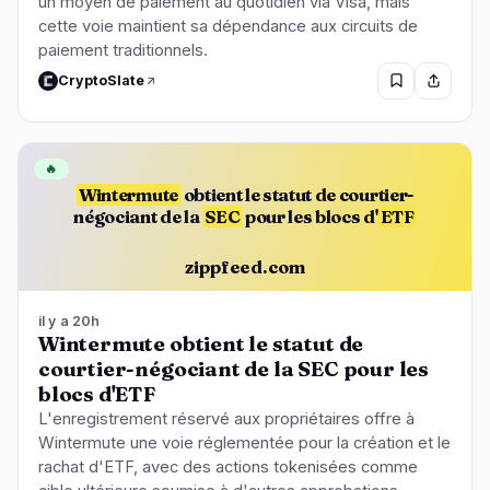
un moyen de paiement au quotidien via Visa, mais
cette voie maintient sa dépendance aux circuits de
paiement traditionnels.
CryptoSlate
🔥
Wintermute
obtient le statut de courtier-
négociant de la
SEC
pour les blocs d'
ETF
zippfeed.com
il y a 20h
Wintermute obtient le statut de
courtier-négociant de la SEC pour les
blocs d'ETF
L'enregistrement réservé aux propriétaires offre à
Wintermute une voie réglementée pour la création et le
rachat d'ETF, avec des actions tokenisées comme