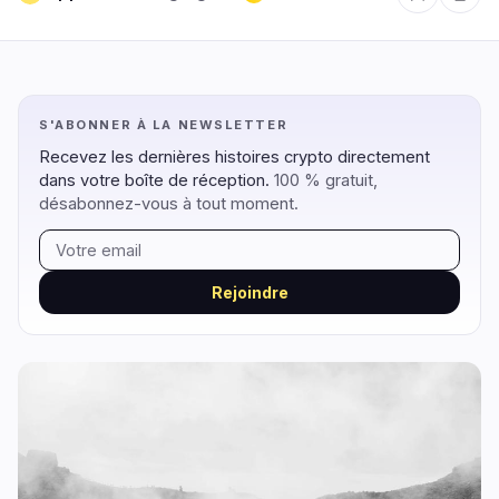
Régulation
Sécurité
6
2
S'ABONNER À LA NEWSLETTER
Recevez les dernières histoires crypto directement
Gouvernement
Hacks
5
2
dans votre boîte de réception.
100 % gratuit,
Légal
Exploits
0
0
désabonnez-vous à tout moment.
Conformité
Arnaques
0
0
Fiscalité
Alertes
1
0
Rejoindre
Application
Confidentialité
0
0
DeFi
Technologie
1
6
DEXs
Protocoles
0
0