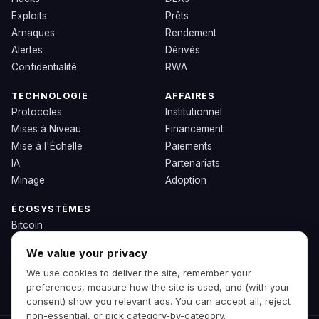
Exploits
Prêts
Arnaques
Rendement
Alertes
Dérivés
Confidentialité
RWA
TECHNOLOGIE
AFFAIRES
Protocoles
Institutionnel
Mises à Niveau
Financement
Mise à l'Échelle
Paiements
IA
Partenariats
Minage
Adoption
ÉCOSYSTÈMES
Bitcoin
Ethereum
We value your privacy
Solana
We use cookies to deliver the site, remember your
BNB
preferences, measure how the site is used, and (with your
Autres Chaînes
consent) show you relevant ads. You can accept all, reject
non-essential, or pick category-by-category.