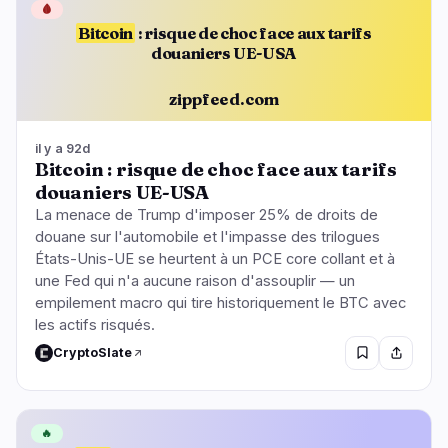
🩸
Bitcoin
: risque de choc face aux tarifs
douaniers UE-USA
zippfeed.com
il y a 92d
Bitcoin : risque de choc face aux tarifs
douaniers UE-USA
La menace de Trump d'imposer 25% de droits de
douane sur l'automobile et l'impasse des trilogues
États-Unis-UE se heurtent à un PCE core collant et à
une Fed qui n'a aucune raison d'assouplir — un
empilement macro qui tire historiquement le BTC avec
les actifs risqués.
CryptoSlate
🔥