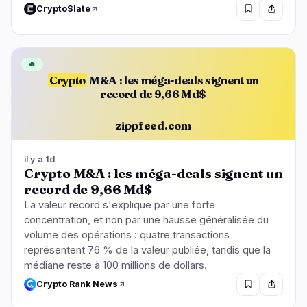
CryptoSlate
🔥
Crypto
M&A : les méga-deals signent un
record de 9,66 Md$
zippfeed.com
il y a 1d
Crypto M&A : les méga-deals signent un
record de 9,66 Md$
La valeur record s'explique par une forte
concentration, et non par une hausse généralisée du
volume des opérations : quatre transactions
représentent 76 % de la valeur publiée, tandis que la
médiane reste à 100 millions de dollars.
Crypto Rank News