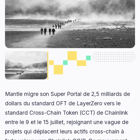
Prêts
Mises à Niveau
0
3
Rendement
Mise à l'Échelle
0
0
Dérivés
IA
0
3
RWA
Minage
1
0
Affaires
Écosystèmes
3
1
Institutionnel
Bitcoin
1
0
Mantle migre son Super Portal de 2,5 milliards de
Financement
Ethereum
0
0
dollars du standard OFT de LayerZero vers le
Paiements
Solana
1
0
standard Cross-Chain Token (CCT) de Chainlink
Partenariats
BNB
1
0
entre le 9 et le 15 juillet, rejoignant une vague de
Adoption
Autres Chaînes
0
1
projets qui déplacent leurs actifs cross-chain à