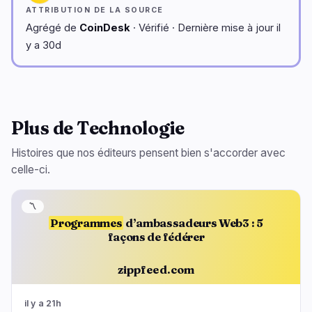
ATTRIBUTION DE LA SOURCE
Agrégé de
CoinDesk
· Vérifié · Dernière mise à jour il
y a 30d
Plus de Technologie
Histoires que nos éditeurs pensent bien s'accorder avec
celle-ci.
〽️
Programmes
d’ambassadeurs Web3 : 5
façons de fédérer
zippfeed.com
il y a 21h