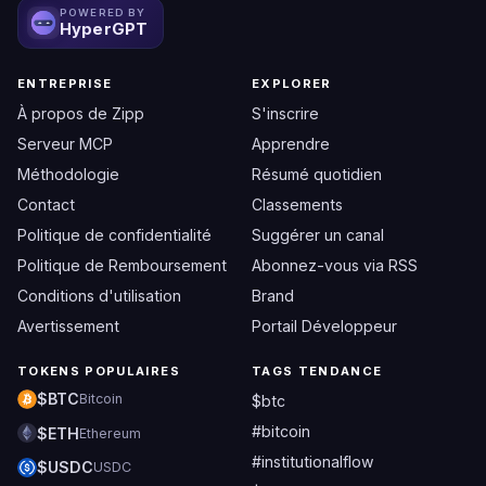
POWERED BY
HyperGPT
ENTREPRISE
EXPLORER
À propos de Zipp
S'inscrire
Serveur MCP
Apprendre
Méthodologie
Résumé quotidien
Contact
Classements
Politique de confidentialité
Suggérer un canal
Politique de Remboursement
Abonnez-vous via RSS
Conditions d'utilisation
Brand
Avertissement
Portail Développeur
TOKENS POPULAIRES
TAGS TENDANCE
$BTC
Bitcoin
$btc
#bitcoin
$ETH
Ethereum
#institutionalflow
$USDC
USDC