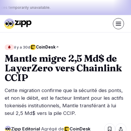
ices temporarily unavailable.
En direct
·
36
histoires aujourd'hui
Le pouls
CoinDesk
🩸
il y a 30d
47%
25%
28%
·
·
d'aujourd'hui
bullish
neutral
bearish
Mantle migre 2,5 Md$ de
:
LayerZero vers Chainlink
Marchés
Actualités
17
36
CCIP
Action des Prix
Dernières nouvelles
0
36
Cette migration confirme que la sécurité des ponts,
Analyse de Marché
Nouvelles de dernière minute
7
22
et non le débit, est le facteur limitant pour les actifs
ETF
tokenisés institutionnels, Mantle transférant à lui
Histoires en vedette
3
0
seul 2,5 Md$ vers la pile CCIP.
Macro
5
Classements
Stablecoins
2
Mouvements Top 10
Zipp Editorial
·
Agrégé de
CoinDesk
& Top 100