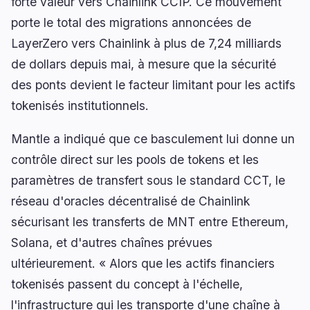
forte valeur vers Chainlink CCIP. Ce mouvement
porte le total des migrations annoncées de
LayerZero vers Chainlink à plus de 7,24 milliards
🔥
Tendances actuelles
de dollars depuis mai, à mesure que la sécurité
dernières 3h
des ponts devient le facteur limitant pour les actifs
BEARISH
il y a 1 heure
KPMG : 49 % des dirigeants réduisent l’usage
tokenisés institutionnels.
des agents IA
Mantle a indiqué que ce basculement lui donne un
BULLISH
il y a 2 heures
BEAT prend la tête du Top 100 de CoinGecko avec
contrôle direct sur les pools de tokens et les
une montée de 15 rangs
paramètres de transfert sous le standard CCT, le
NEUTRAL
réseau d'oracles décentralisé de Chainlink
il y a 5 minutes
Bitcoin 2026 : Claude projette le BTC entre $45K
sécurisant les transferts de MNT entre Ethereum,
et $150K
Solana, et d'autres chaînes prévues
ultérieurement. « Alors que les actifs financiers
naviguer
ouvrir
fermer
↑
↓
↵
esc
tokenisés passent du concept à l'échelle,
l'infrastructure qui les transporte d'une chaîne à