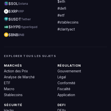
$eth
$SOL
Solana
#defi
$XRP
XRP
#etf
$USDT
Tether
#stablecoins
$HYPE
Hyperliquid
#clarityact
$BNB
BNB
EXPLORER TOUS LES SUJETS
MARCHÉS
RÉGULATION
Action des Prix
Gouvernement
Analyse de Marché
Légal
ETF
Conformité
Macro
Fiscalité
Stablecoins
Application
SÉCURITÉ
DEFI
Hacks
DEXs