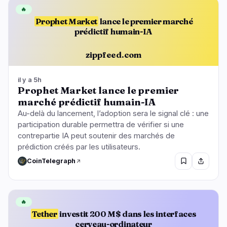
🔥
Prophet Market
lance le premier marché
prédictif humain-IA
zippfeed.com
il y a 5h
Prophet Market lance le premier
marché prédictif humain-IA
Au-delà du lancement, l’adoption sera le signal clé : une
participation durable permettra de vérifier si une
contrepartie IA peut soutenir des marchés de
prédiction créés par les utilisateurs.
CoinTelegraph
🔥
Tether
investit 200 M$ dans les interfaces
cerveau-ordinateur