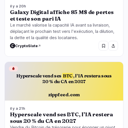
il y a 20h
Galaxy Digital affiche 85 M$ de pertes
et teste son pari IA
Le marché valorise la capacité IA avant sa livraison,
déplaçant le prochain test vers l'exécution, la dilution,
la dette et la qualité des locataires.
CryptoSlate
🩸
Hyperscale vend ses
BTC
, l’IA restera sous
20 % du CA en 2027
zippfeed.com
il y a 21h
Hyperscale vend ses BTC, l’IA restera
sous 20 % du CA en 2027
Vendre du Bitcoin de trésorerie pour éponger un pivot