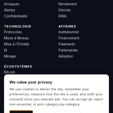
Arnaques
Rendement
Alertes
Dérivés
Confidentialité
RWA
TECHNOLOGIE
AFFAIRES
Protocoles
Institutionnel
Mises à Niveau
Financement
Mise à l'Échelle
Paiements
IA
Partenariats
Minage
Adoption
ÉCOSYSTÈMES
Bitcoin
Ethereum
We value your privacy
Solana
We use cookies to deliver the site, remember your
BNB
preferences, measure how the site is used, and (with your
Autres Chaînes
consent) show you relevant ads. You can accept all, reject
non-essential, or pick category-by-category.
© 2026 Zipp. Version d'aperçu.