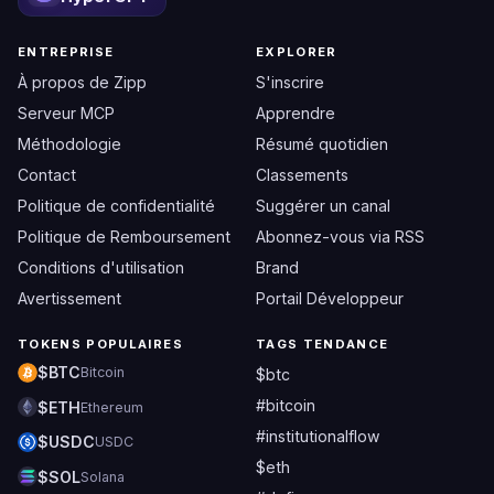
ENTREPRISE
EXPLORER
À propos de Zipp
S'inscrire
Serveur MCP
Apprendre
Méthodologie
Résumé quotidien
Contact
Classements
Politique de confidentialité
Suggérer un canal
Politique de Remboursement
Abonnez-vous via RSS
Conditions d'utilisation
Brand
Avertissement
Portail Développeur
TOKENS POPULAIRES
TAGS TENDANCE
$BTC
Bitcoin
$btc
#bitcoin
$ETH
Ethereum
#institutionalflow
$USDC
USDC
$eth
$SOL
Solana