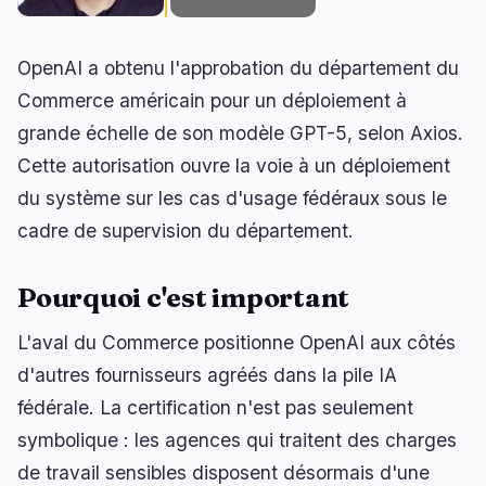
OpenAI a obtenu l'approbation du département du
🔥
Tendances actuelles
Commerce américain pour un déploiement à
dernières 3h
grande échelle de son modèle GPT-5, selon Axios.
BULLISH
il y a 49 minutes
Doute sur une hausse de la Fed en septembre
Cette autorisation ouvre la voie à un déploiement
après la perte de 23 000 emplois aux États-Unis
du système sur les cas d'usage fédéraux sous le
BEARISH
il y a 2 heures
cadre de supervision du département.
MARA vend presque tous les BTC minés, engage
18 750 BTC pour l'IA
Pourquoi c'est important
BULLISH
il y a 2 heures
Le Bitcoin dépasse 65 000 $ alors que les
L'aval du Commerce positionne OpenAI aux côtés
données sur l'emploi aux États-Unis affaiblissent
les attentes de hausse des taux
d'autres fournisseurs agréés dans la pile IA
fédérale. La certification n'est pas seulement
naviguer
ouvrir
fermer
↑
↓
↵
esc
symbolique : les agences qui traitent des charges
de travail sensibles disposent désormais d'une