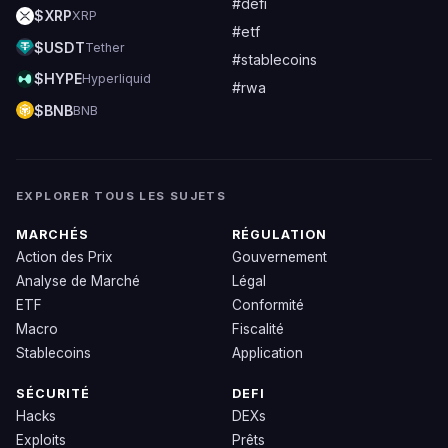
#defi
$XRP
XRP
#etf
$USDT
Tether
#stablecoins
$HYPE
Hyperliquid
#rwa
$BNB
BNB
EXPLORER TOUS LES SUJETS
MARCHÉS
RÉGULATION
Action des Prix
Gouvernement
Analyse de Marché
Légal
ETF
Conformité
Macro
Fiscalité
Stablecoins
Application
SÉCURITÉ
DEFI
Hacks
DEXs
Exploits
Prêts