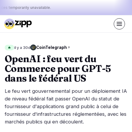
ices temporarily unavailable.
En direct
·
62
histoires aujourd'hui
Le pouls
CoinTelegraph
🔥
il y a 30d
37%
16%
47%
·
·
d'aujourd'hui
bullish
neutral
bearish
OpenAI : feu vert du
:
Commerce pour GPT-5
Marchés
Actualités
26
62
dans le fédéral US
Action des Prix
Dernières nouvelles
4
62
Le feu vert gouvernemental pour un déploiement IA
Analyse de Marché
Nouvelles de dernière minute
13
32
de niveau fédéral fait passer OpenAI du statut de
ETF
fournisseur d'applications grand public à celui de
Histoires en vedette
1
0
fournisseur d'infrastructures réglementées, avec les
Macro
8
Classements
marchés publics qui en découlent.
Stablecoins
0
Mouvements Top 10
& Top 100