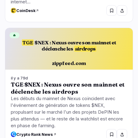
internet…
CoinDesk
🔥
TGE
$NEX : Nexus ouvre son mainnet et
déclenche les
airdrops
zippfeed.com
il y a 79d
TGE $NEX : Nexus ouvre son mainnet et
déclenche les airdrops
Les débuts du mainnet de Nexus coïncident avec
l'événement de génération de tokens $NEX,
propulsant sur le marché l'un des projets DePIN les
plus attendus — et le reste de la watchlist est encore
en phase de farming.
Crypto Rank News