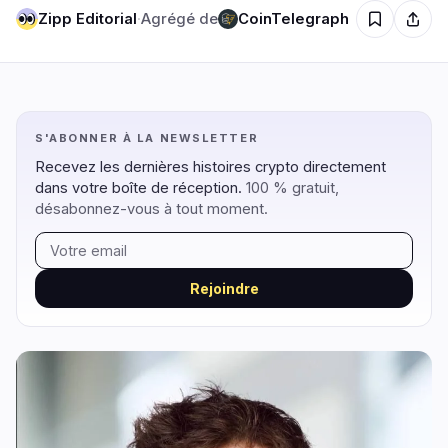
Zipp Editorial
·
Agrégé de
CoinTelegraph
Régulation
Sécurité
17
2
S'ABONNER À LA NEWSLETTER
Gouvernement
Hacks
11
1
Recevez les dernières histoires crypto directement
Légal
Exploits
3
0
dans votre boîte de réception.
100 % gratuit,
Conformité
Arnaques
désabonnez-vous à tout moment.
2
0
Fiscalité
Alertes
0
0
Application
Confidentialité
1
1
Rejoindre
DeFi
Technologie
1
6
DEXs
Protocoles
0
1