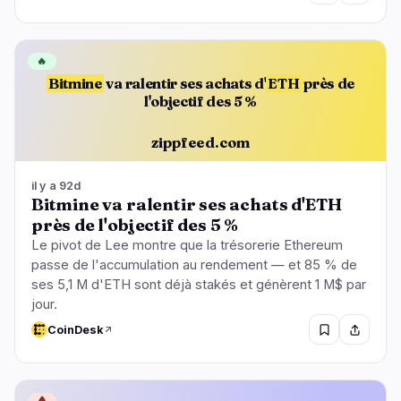
🔥
Bitmine
va ralentir ses achats d'
ETH
près de
l'objectif des 5 %
zippfeed.com
il y a 92d
Bitmine va ralentir ses achats d'ETH
près de l'objectif des 5 %
Le pivot de Lee montre que la trésorerie Ethereum
passe de l'accumulation au rendement — et 85 % de
ses 5,1 M d'ETH sont déjà stakés et génèrent 1 M$ par
jour.
CoinDesk