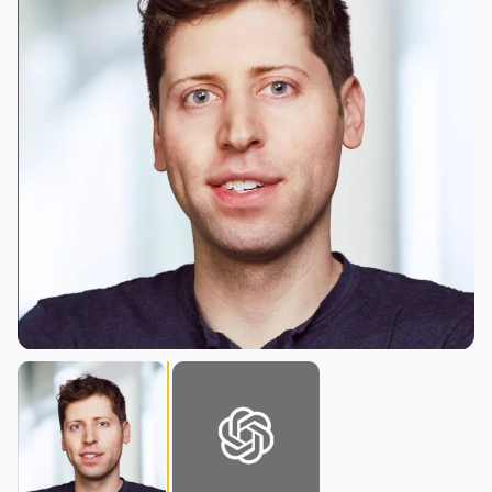
Prêts
Mises à Niveau
0
0
Rendement
Mise à l'Échelle
0
1
Dérivés
IA
1
1
RWA
Minage
0
3
Affaires
Écosystèmes
9
1
Institutionnel
Bitcoin
6
0
Financement
Ethereum
0
0
Paiements
Solana
2
1
Partenariats
BNB
1
0
Adoption
Autres Chaînes
0
0