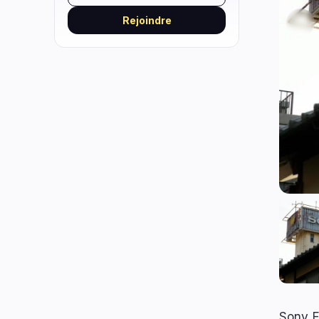
Rejoindre
Sony F