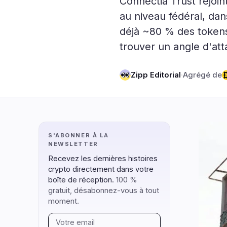
Connectia Trust rejoin
DeFi
Technol
4
au niveau fédéral, d
déjà ~80 % des tokens
DEXs
Protocole
0
trouver un angle d'att
Prêts
Mises à N
0
Rendement
Mise à l'É
0
Zipp Editorial
·
Agrégé de
Dérivés
IA
2
RWA
Minage
2
naviguer
ouvrir
fermer
↑
↓
↵
esc
S'ABONNER À LA
NEWSLETTER
Recevez les dernières histoires
crypto directement dans votre
boîte de réception.
100 %
gratuit, désabonnez-vous à tout
moment.