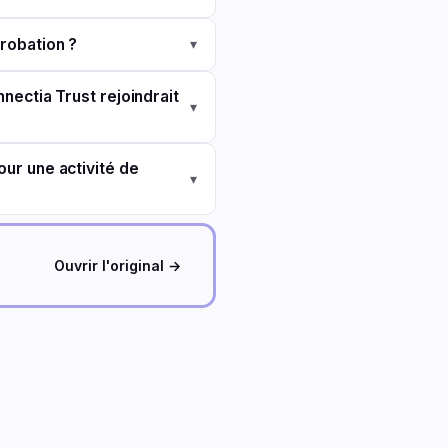
probation ?
▾
nectia Trust rejoindrait
▾
our une activité de
▾
Ouvrir l'original →