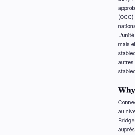
approba
(OCC) 
nation
L'unit
mais e
stablec
autres
stable
Why 
Connec
au niv
Bridge,
auprès