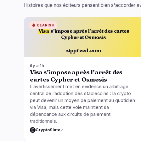
Histoires que nos éditeurs pensent bien s'accorder av
🩸
BEARISH
Visa
s’impose après l’arrêt des cartes
Cypher et Osmosis
zippfeed.com
il y a 1h
Visa s’impose après l’arrêt des
cartes Cypher et Osmosis
L’avertissement met en évidence un arbitrage
central de l’adoption des stablecoins : la crypto
peut devenir un moyen de paiement au quotidien
via Visa, mais cette voie maintient sa
dépendance aux circuits de paiement
traditionnels.
CryptoSlate