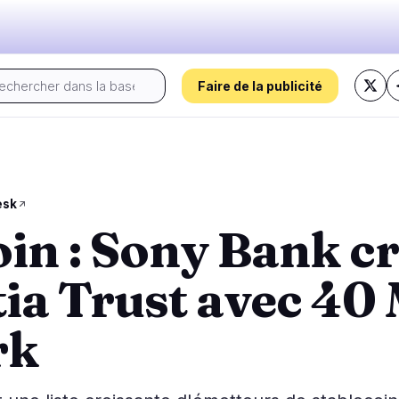
Faire de la publicité
Le pouls d'aujourd'hui :
s
Régulation
Sécurité
30
16
esk
oin : Sony Bank c
 Prix
Gouvernement
Hacks
5
10
Analyse de Marché
Légal
Exploits
14
3
ia Trust avec 40 
Conformité
Arnaques
2
2
Fiscalité
Alertes
8
0
rk
ns
Application
Confidentialité
1
1