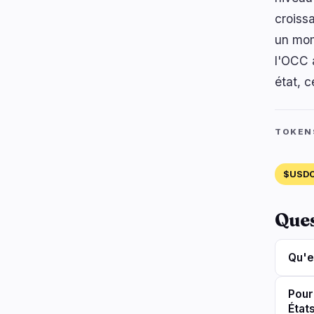
croiss
un mom
l'OCC 
état, c
TOKEN
$USD
Que
Qu'e
Pour
État