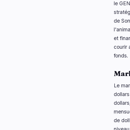
le GENI
stratég
de Son
l'anim
et fin
courir
fonds.
Mar
Le mar
dollar
dollar
mensue
de dol
niveau