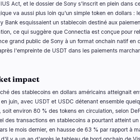
US Act, et le dossier de Sony s'inscrit en plein dans cet
ique va aussi plus loin qu'un simple token en dollars : l
y Bank esquissaient un stablecoin destiné aux paiement
ation, ce qui suggère que Connectia est conçue pour reli
ance grand public de Sony à un format onchain natif en d
 après l'empreinte de USDT dans les paiements marchand
ket impact
ché des stablecoins en dollars américains atteignait env
s en juin, avec USDT et USDC détenant ensemble quelq
s, soit environ 80 % des tokens en circulation, selon D
l des transactions en stablecoins a pourtant atteint un 
lars le mois dernier, en hausse de 63 % par rapport à m
 d'il y a un an d'après le tableau de bord onchain de Vi