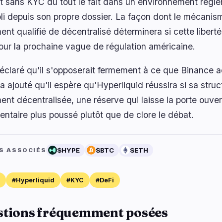
t sans KYC du tout le fait dans un environnement régle
li depuis son propre dossier. La façon dont le mécanis
ment qualifié de décentralisé déterminera si cette liber
pour la prochaine vague de régulation américaine.
éclaré qu'il s'opposerait fermement à ce que Binance a
 a ajouté qu'il espère qu'Hyperliquid réussira si sa str
ment décentralisée, une réserve qui laisse la porte ouv
entaire plus poussé plutôt que de clore le débat.
$HYPE
$BTC
$ETH
S ASSOCIÉS
#Hyperliquid
#KYC
#DeFi
stions fréquemment posées