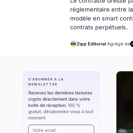
Le contraste dressé pa
DeFi
Technol
2
réglementaire entre la
modèle en smart cont
DEXs
Protocole
0
contrats perpétuels.
Prêts
Mises à N
0
Rendement
Mise à l'É
0
Zipp Editorial
·
Agrégé de
Dérivés
IA
2
RWA
Minage
0
naviguer
ouvrir
fermer
↑
↓
↵
esc
S'ABONNER À LA
NEWSLETTER
Recevez les dernières histoires
crypto directement dans votre
boîte de réception.
100 %
gratuit, désabonnez-vous à tout
moment.