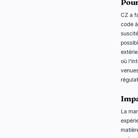
Pour
CZ a f
code à
suscité
possib
extéri
où l'i
venues
régulat
Impa
La man
expéri
matièr