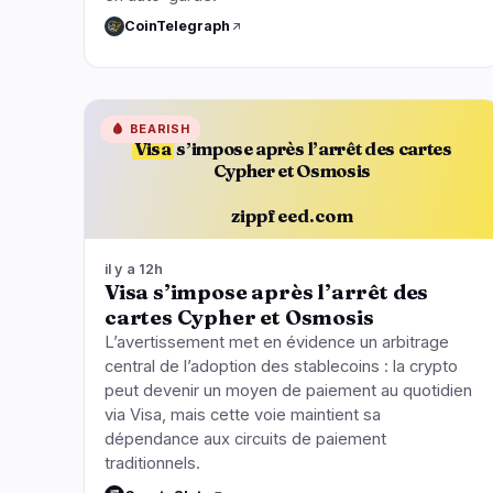
CoinTelegraph
🩸
BEARISH
Visa
s’impose après l’arrêt des cartes
Cypher et Osmosis
zippfeed.com
il y a 12h
Visa s’impose après l’arrêt des
cartes Cypher et Osmosis
L’avertissement met en évidence un arbitrage
central de l’adoption des stablecoins : la crypto
peut devenir un moyen de paiement au quotidien
via Visa, mais cette voie maintient sa
dépendance aux circuits de paiement
traditionnels.