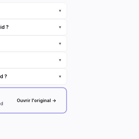
▾
id ?
▾
▾
▾
id ?
▾
Ouvrir l'original →
9d