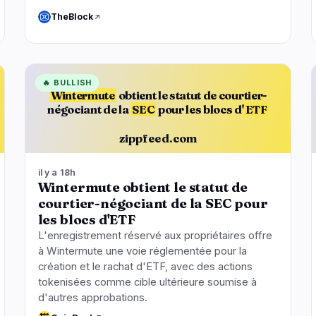
TheBlock
🔥
BULLISH
Wintermute
obtient le statut de courtier-
négociant de la
SEC
pour les blocs d'
ETF
zippfeed.com
il y a 18h
Wintermute obtient le statut de
courtier-négociant de la SEC pour
les blocs d'ETF
L'enregistrement réservé aux propriétaires offre
à Wintermute une voie réglementée pour la
création et le rachat d'ETF, avec des actions
tokenisées comme cible ultérieure soumise à
d'autres approbations.