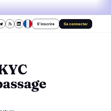
S'inscrire
Se connecter
29%
bullish
·
12%
neutral
·
59%
bearish
🔥
Tendances
dernières 3h
4
actuelles
 KYC
3
BEARISH
il y a 11 secondes
Le fork BIP-110 de Bitcoin
0
pourrait drainer du BTC réel
passage
via une attaque de replay
0
BEARISH
il y a 1 heure
0
Bitcoin Holds $64.7K as
Brent Tops $83 on Houthi
1
Strikes
BEARISH
il y a 1 heure
Polymarket adopte le TWAP