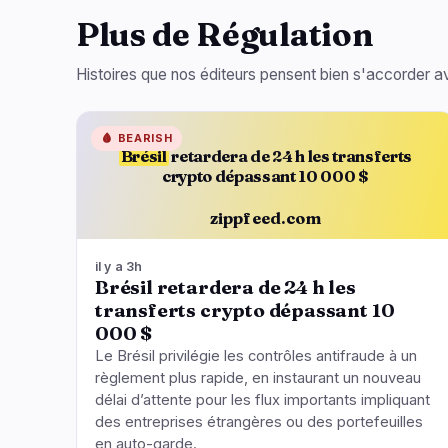
Plus de Régulation
Histoires que nos éditeurs pensent bien s'accorder av
🩸
BEARISH
Brésil
retardera de 24 h les transferts
crypto dépassant 10 000 $
zippfeed.com
il y a 3h
Brésil retardera de 24 h les
transferts crypto dépassant 10
000 $
Le Brésil privilégie les contrôles antifraude à un
règlement plus rapide, en instaurant un nouveau
délai d’attente pour les flux importants impliquant
des entreprises étrangères ou des portefeuilles
en auto-garde.