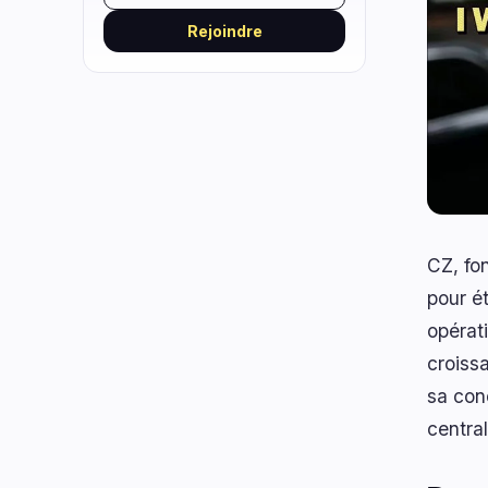
Rejoindre
CZ, fo
pour ét
opérat
croiss
sa con
central