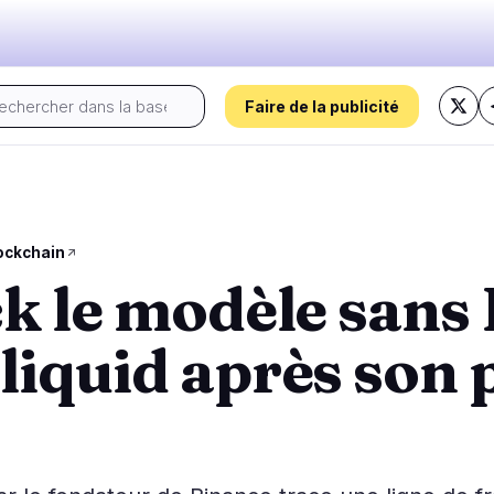
Faire de la publicité
Le pouls d'aujourd'hui :
s
Régulation
Sécurité
23
16
ockchain
ck le modèle sans
 Prix
Gouvernement
Hacks
2
8
Analyse de Marché
Légal
Exploits
12
2
liquid après son 
Conformité
Arnaques
1
4
Fiscalité
Alertes
8
0
ns
Application
Confidentialité
0
2