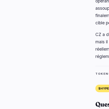
opéran
assoup
finale
cible 
CZ a d
mais il
réelle
réglem
TOKEN
$HYPE
Que