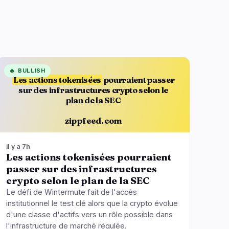
🔥
BULLISH
Les actions tokenisées
pourraient passer
sur des infrastructures crypto selon le
plan de la SEC
zippfeed.com
il y a 7h
Les actions tokenisées pourraient
passer sur des infrastructures
crypto selon le plan de la SEC
Le défi de Wintermute fait de l'accès
institutionnel le test clé alors que la crypto évolue
d'une classe d'actifs vers un rôle possible dans
l'infrastructure de marché régulée.