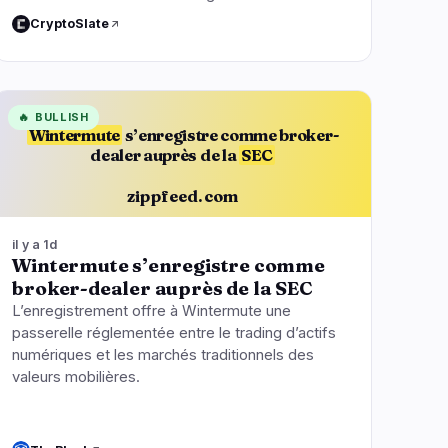
CryptoSlate
🔥
BULLISH
Wintermute
s’enregistre comme broker-
dealer auprès de la
SEC
zippfeed.com
il y a 1d
Wintermute s’enregistre comme
broker-dealer auprès de la SEC
L’enregistrement offre à Wintermute une
passerelle réglementée entre le trading d’actifs
numériques et les marchés traditionnels des
valeurs mobilières.