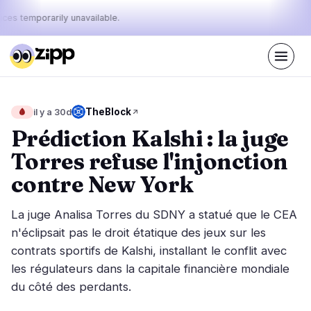
ices temporarily unavailable.
En direct
·
73
histoires aujourd'hui
Le pouls
TheBlock
🩸
il y a 30d
44%
12%
44%
·
·
d'aujourd'hui
bullish
neutral
bearish
Prédiction Kalshi : la juge
:
Torres refuse l'injonction
Marchés
Actualités
30
73
contre New York
Action des Prix
Dernières nouvelles
6
73
La juge Analisa Torres du SDNY a statué que le CEA
Analyse de Marché
Nouvelles de dernière minute
16
39
n'éclipsait pas le droit étatique des jeux sur les
ETF
contrats sportifs de Kalshi, installant le conflit avec
Histoires en vedette
2
0
les régulateurs dans la capitale financière mondiale
Macro
4
Classements
du côté des perdants.
Stablecoins
2
Mouvements Top 10
& Top 100