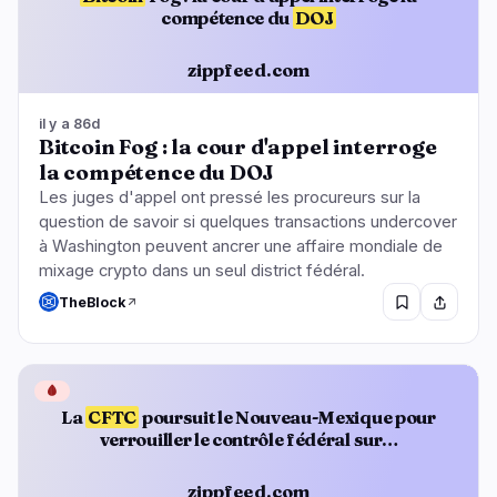
compétence du
DOJ
zippfeed.com
il y a 86d
Bitcoin Fog : la cour d'appel interroge
la compétence du DOJ
Les juges d'appel ont pressé les procureurs sur la
question de savoir si quelques transactions undercover
à Washington peuvent ancrer une affaire mondiale de
mixage crypto dans un seul district fédéral.
TheBlock
🩸
La
CFTC
poursuit le Nouveau-Mexique pour
verrouiller le contrôle fédéral sur…
zippfeed.com