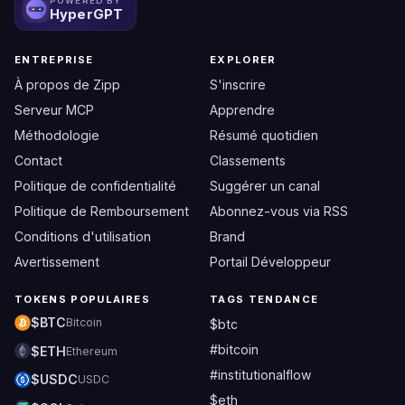
POWERED BY
HyperGPT
ENTREPRISE
EXPLORER
À propos de Zipp
S'inscrire
Serveur MCP
Apprendre
Méthodologie
Résumé quotidien
Contact
Classements
Politique de confidentialité
Suggérer un canal
Politique de Remboursement
Abonnez-vous via RSS
Conditions d'utilisation
Brand
Avertissement
Portail Développeur
TOKENS POPULAIRES
TAGS TENDANCE
$BTC
Bitcoin
$btc
#bitcoin
$ETH
Ethereum
#institutionalflow
$USDC
USDC
$eth