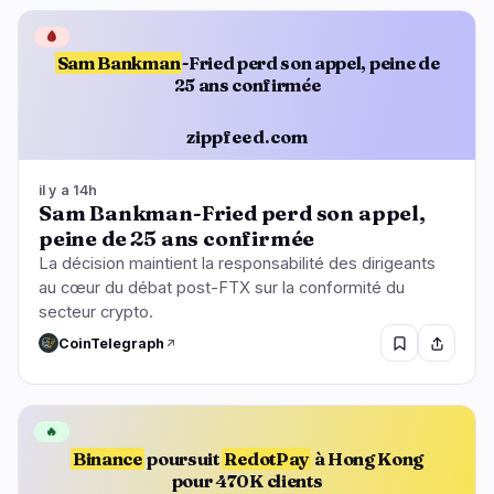
🩸
Sam Bankman
-Fried perd son appel, peine de
25 ans confirmée
zippfeed.com
il y a 14h
Sam Bankman-Fried perd son appel,
peine de 25 ans confirmée
La décision maintient la responsabilité des dirigeants
au cœur du débat post-FTX sur la conformité du
secteur crypto.
CoinTelegraph
🔥
Binance
poursuit
RedotPay
à Hong Kong
pour 470K clients