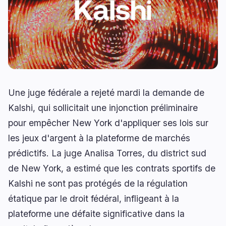
Prêts
Mises à Niveau
0
0
Rendement
Mise à l'Échelle
0
1
Dérivés
IA
1
1
RWA
Minage
2
4
Une juge fédérale a rejeté mardi la demande de
Kalshi, qui sollicitait une injonction préliminaire
Affaires
Écosystèmes
pour empêcher New York d'appliquer ses lois sur
13
1
les jeux d'argent à la plateforme de marchés
Institutionnel
Bitcoin
9
0
prédictifs. La juge Analisa Torres, du district sud
Financement
Ethereum
1
0
de New York, a estimé que les contrats sportifs de
Paiements
Solana
2
1
Kalshi ne sont pas protégés de la régulation
Partenariats
BNB
1
0
étatique par le droit fédéral, infligeant à la
Adoption
Autres Chaînes
0
0
plateforme une défaite significative dans la