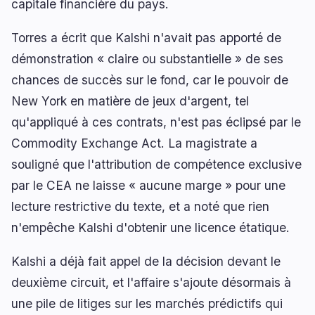
capitale financière du pays.
Torres a écrit que Kalshi n'avait pas apporté de
démonstration « claire ou substantielle » de ses
🔥
Tendances actuelles
dernières 3h
chances de succès sur le fond, car le pouvoir de
BULLISH
il y a 37 minutes
New York en matière de jeux d'argent, tel
Wintermute obtient le statut de courtier-
négociant de la SEC pour les blocs d'ETF
qu'appliqué à ces contrats, n'est pas éclipsé par le
Commodity Exchange Act. La magistrate a
BEARISH
il y a 9 minutes
Bitcoin cale à 64 350 $; le pétrole durcit le ton de
souligné que l'attribution de compétence exclusive
la Fed
par le CEA ne laisse « aucune marge » pour une
BULLISH
il y a 3 heures
lecture restrictive du texte, et a noté que rien
Tether investit 200 M$ dans les interfaces
n'empêche Kalshi d'obtenir une licence étatique.
cerveau-ordinateur
Kalshi a déjà fait appel de la décision devant le
naviguer
ouvrir
fermer
↑
↓
↵
esc
deuxième circuit, et l'affaire s'ajoute désormais à
une pile de litiges sur les marchés prédictifs qui