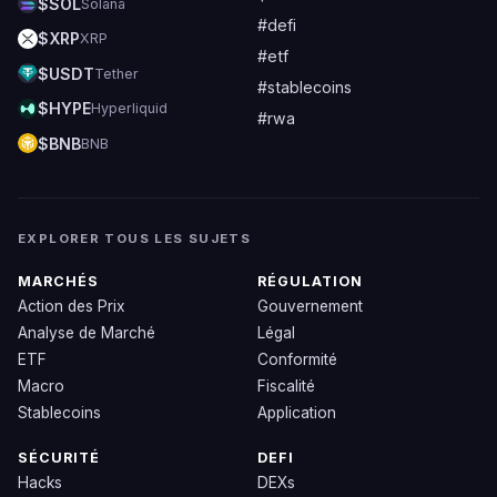
$SOL
Solana
#defi
$XRP
XRP
#etf
$USDT
Tether
#stablecoins
$HYPE
Hyperliquid
#rwa
$BNB
BNB
EXPLORER TOUS LES SUJETS
MARCHÉS
RÉGULATION
Action des Prix
Gouvernement
Analyse de Marché
Légal
ETF
Conformité
Macro
Fiscalité
Stablecoins
Application
SÉCURITÉ
DEFI
Hacks
DEXs