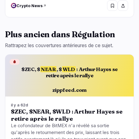
Crypto News
Plus ancien dans Régulation
Rattrapez les couvertures antérieures de ce sujet.
🩸
$ZEC, $
NEAR
, $
WLD
: Arthur Hayes se
retire après le rallye
zippfeed.com
il y a 62d
$ZEC, $NEAR, $WLD : Arthur Hayes se
retire après le rallye
Le cofondateur de BitMEX n'a révélé sa sortie
qu'après le retournement des prix, laissant les trois