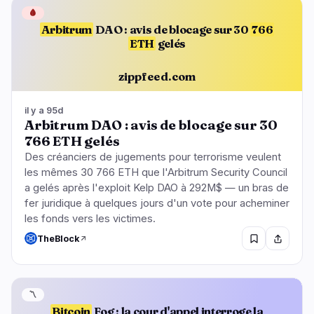
🩸
Arbitrum
DAO : avis de blocage sur 30
766
ETH
gelés
zippfeed.com
il y a 95d
Arbitrum DAO : avis de blocage sur 30
766 ETH gelés
Des créanciers de jugements pour terrorisme veulent
les mêmes 30 766 ETH que l'Arbitrum Security Council
a gelés après l'exploit Kelp DAO à 292M$ — un bras de
fer juridique à quelques jours d'un vote pour acheminer
les fonds vers les victimes.
TheBlock
〽️
Bitcoin
Fog : la cour d'appel interroge la