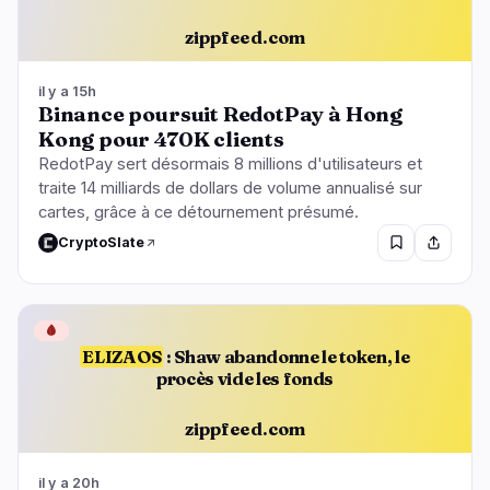
zippfeed.com
il y a 15h
Binance poursuit RedotPay à Hong
Kong pour 470K clients
RedotPay sert désormais 8 millions d'utilisateurs et
traite 14 milliards de dollars de volume annualisé sur
cartes, grâce à ce détournement présumé.
CryptoSlate
🩸
ELIZAOS
: Shaw abandonne le token, le
procès vide les fonds
zippfeed.com
il y a 20h