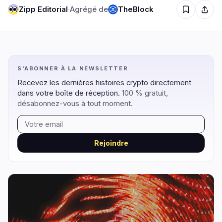
Zipp Editorial
·
Agrégé de
TheBlock
Régulation
Sécurité
16
3
S'ABONNER À LA NEWSLETTER
Gouvernement
Hacks
9
1
Recevez les dernières histoires crypto directement
Légal
Exploits
4
0
dans votre boîte de réception.
100 % gratuit,
Conformité
Arnaques
désabonnez-vous à tout moment.
3
1
Fiscalité
Alertes
0
0
Application
Confidentialité
0
1
Rejoindre
DeFi
Technologie
3
7
DEXs
Protocoles
0
1