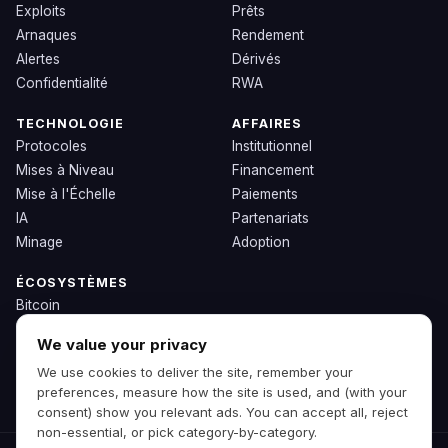
Exploits
Prêts
Arnaques
Rendement
Alertes
Dérivés
Confidentialité
RWA
TECHNOLOGIE
AFFAIRES
Protocoles
Institutionnel
Mises à Niveau
Financement
Mise à l'Échelle
Paiements
IA
Partenariats
Minage
Adoption
ÉCOSYSTÈMES
Bitcoin
Ethereum
We value your privacy
Solana
We use cookies to deliver the site, remember your
BNB
preferences, measure how the site is used, and (with your
Autres Chaînes
consent) show you relevant ads. You can accept all, reject
non-essential, or pick category-by-category.